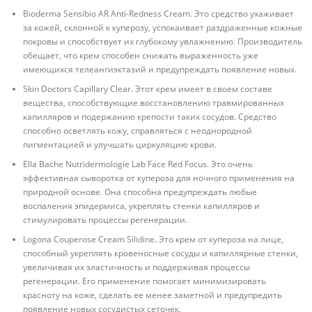
Bioderma Sensibio AR Anti-Redness Cream. Это средство ухаживает
за кожей, склонной к куперозу, успокаивает раздраженные кожные
покровы и способствует их глубокому увлажнению. Производитель
обещает, что крем способен снижать выраженность уже
имеющихся телеангиэктазий и предупреждать появление новых.
Skin Doctors Capillary Clear. Этот крем имеет в своем составе
вещества, способствующие восстановлению травмированных
капилляров и подержанию крепости таких сосудов. Средство
способно осветлять кожу, справляться с неоднородной
пигментацией и улучшать циркуляцию крови.
Ella Bache Nutridermologie Lab Face Red Focus. Это очень
эффективная сыворотка от купероза для ночного применения на
природной основе. Она способна предупреждать любые
воспаления эпидермиса, укреплять стенки капилляров и
стимулировать процессы регенерации.
Logona Couperose Cream Silidine. Это крем от купероза на лице,
способный укреплять кровеносные сосуды и капиллярные стенки,
увеличивая их эластичность и поддерживая процессы
регенерации. Его применение помогает минимизировать
красноту на коже, сделать ее менее заметной и предупредить
появление новых сосудистых сеточек.