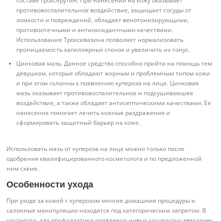
составе троксерутин. При нанесении на кожу оказывает
противовоспалительное воздействие, защищает сосуды от
ломкости и повреждений, обладает венотонизирующими,
противоотечными и антиоксидантными качествами.
Использование Троксевазина позволяет нормализовать
проницаемость капиллярных стенок и увеличить их тонус.
Цинковая мазь. Данное средство способно прийти на помощь тем
девушкам, которые обладают жирным и проблемным типом кожи
и при этом склонны к появлению купероза на лице. Цинковая
мазь оказывает противовоспалительное и подсушиваюшее
воздействие, а также обладает антисептическими качествами. Ее
нанесение помогает лечить кожные раздражения и
сформировать защитный барьер на коже.
Использовать мазь от купероза на лице можно только после
одобрения квалифицированного косметолога и по предложенной
ним схеме.
Особенности ухода
При уходе за кожей с куперозом многие домашние процедуры и
салонные манипуляции находятся под категорическим запретом. В
частности, для профилактики появления новых сосудистых звездочек