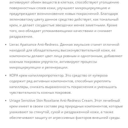
активируют обмен веществ в клетках, способствуют утолщению
поверхностных слоев кожи, улучшают микроциркуляцию и
предупреждают возникновение новых покраснений. Благодаря
зеленоватому цвету данное средство действует, как тональный
крем, и делает сосудистые звездочки менее заметными. Кроме
того, оно обладает успокаивающими качествами и снимает
раздражение.
Lierac Apaisance Anti-Redness. Данная эмульсия станет отличной
находкой для обладательниц высокочувствительной кожи, ее
компоненты делают цвет лица ровным и однотонным, добавляют
кожным покровам упругости, активируют процессы
микроциркуляции и регенерации.
KOPA крем капилляропротектор. Это средство от купероза
содержит ряд активных компонентов, способных укреплять
капилляры, снижать выраженность покраснения и уменьшать
чувствительность кожных покровов.
Uriage Sensitive Skin Roseliane Anti-Redness Cream. Этот лечебный
крем имеет в своем составе ряд природных компонентов, которые
ухаживают за стянутой, сухой и раздраженной кожи, а также
обеспечивают защиту от агрессивных факторов внешней среды.