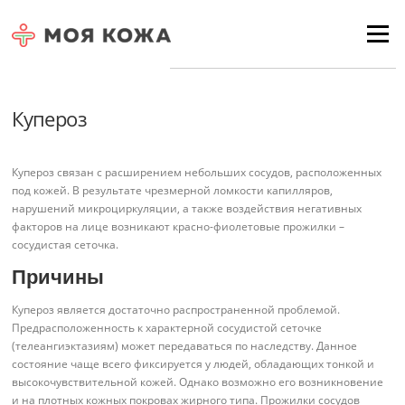
Skip to content
Для любых предложений по
Menu
сайту: moyakoja@cp9.ru
Купероз
Купероз связан с расширением небольших сосудов, расположенных
под кожей. В результате чрезмерной ломкости капилляров,
нарушений микроциркуляции, а также воздействия негативных
факторов на лице возникают красно-фиолетовые прожилки –
сосудистая сеточка.
Причины
Купероз является достаточно распространенной проблемой.
Предрасположенность к характерной сосудистой сеточке
(телеангиэктазиям) может передаваться по наследству. Данное
состояние чаще всего фиксируется у людей, обладающих тонкой и
высокочувствительной кожей. Однако возможно его возникновение
и на плотных кожных покровах жирного типа. Прожилки сосудов