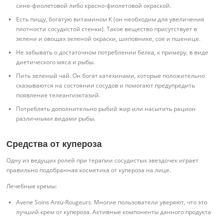
сине-фиолетовой либо красно-фиолетовой окраской.
Есть пищу, богатую витамином К (он необходим для увеличения
плотности сосудистой стенки). Такое вещество присутствует в
зелени и овощах зеленой окраски, шиповнике, сое и пшенице.
Не забывать о достаточном потреблении белка, к примеру, в виде
диетического мяса и рыбы.
Пить зеленый чай. Он богат катехинами, которые положительно
сказываются на состоянии сосудов и помогают предупредить
появление телеангиэктазий.
Потреблять дополнительно рыбий жир или насытить рацион
различными видами рыбы.
Средства от купероза
Одну из ведущих ролей при терапии сосудистых звездочек играет
правильно подобранная косметика от купероза на лице.
Лечебные кремы:
Avene Soins Antu-Rougeurs. Многие пользователи уверяют, что это
лучший крем от купероза. Активные компоненты данного продукта