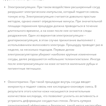
Электрокоагуляции. При таком воздействии расширенный сосуд
разрушают электрическим импульсом, который подается сквозь
тонкую иглу. Электрокоагуляция считается довольно простым
методом, однако имеет определенные минусы. При значительной
площади поражения процедура должна проводиться в течение
длительного времени, а на коже после нее остаются следы
раздражения. Один из вариантов электрокоагуляции –
диатермокоагуляция, в этом случае прижигание выполняют с
использованием волоскового электрода. Процедуру проводят раз в
неделю, за несколько подходов. Первым делом
электрокоагулятором убирают наиболее крупные измененные
сосуды, далее разрушаются небольшие телеангиэктазии. Иногда
после электрокоагуляции на коже остаются маленькие рубцы и
пигментные пятнышки.
Озонотерапии. При такой процедуре внутрь сосуда вводят
микроиглу и подают сквозь нее кислородно-озоновую смесь. В
результате этого клетки кожи насыщаются значительным
количеством кислорода, что позволяет усилить их активность и
устранить деформации сосудистых стенок. Лечить купероз
озонотерапией эффективно и безопасно, такой метод неспособен