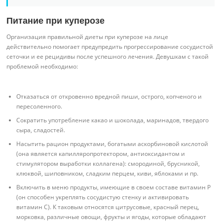
Питание при куперозе
Организация правильной диеты при куперозе на лице
действительно помогает предупредить прогрессирование сосудистой
сеточки и ее рецидивы после успешного лечения. Девушкам с такой
проблемой необходимо:
Отказаться от откровенно вредной пиши, острого, копченого и
пересоленного.
Сократить употребление какао и шоколада, маринадов, твердого
сыра, сладостей.
Насытить рацион продуктами, богатыми аскорбиновой кислотой
(она является капилляропротектором, антиоксидантом и
стимулятором выработки коллагена): смородиной, брусникой,
клюквой, шиповником, сладким перцем, киви, яблоками и пр.
Включить в меню продукты, имеющие в своем составе витамин Р
(он способен укреплять сосудистую стенку и активировать
витамин С). К таковым относятся цитрусовые, красный перец,
морковка, различные овощи, фрукты и ягоды, которые обладают