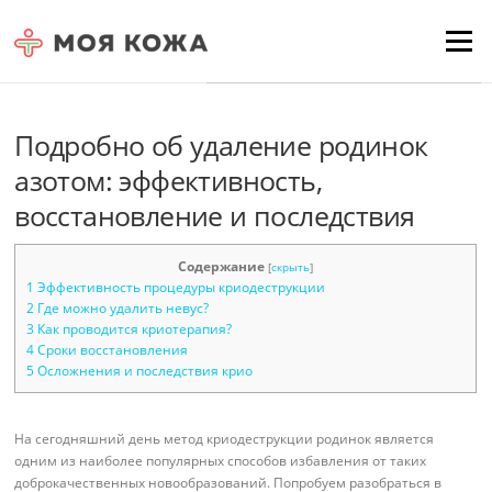
Skip to content
Для любых предложений по
Menu
сайту: moyakoja@cp9.ru
Подробно об удаление родинок
азотом: эффективность,
восстановление и последствия
Содержание
[
скрыть
]
1
Эффективность процедуры криодеструкции
2
Где можно удалить невус?
3
Как проводится криотерапия?
4
Сроки восстановления
5
Осложнения и последствия крио
На сегодняшний день метод криодеструкции родинок является
одним из наиболее популярных способов избавления от таких
доброкачественных новообразований. Попробуем разобраться в