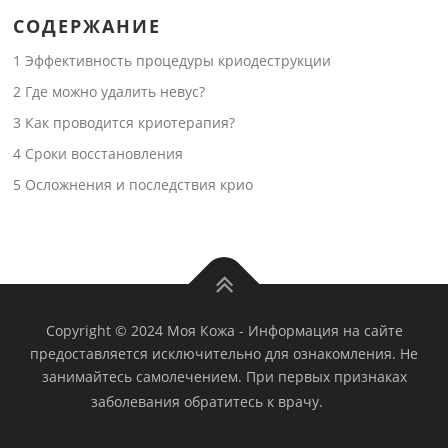
СОДЕРЖАНИЕ
1
Эффективность процедуры криодеструкции
2
Где можно удалить невус?
3
Как проводится криотерапия?
4
Сроки восстановления
5
Осложнения и последствия крио
Copyright © 2024 Моя Кожа
-
Информация на сайте
предоставляется исключительно для ознакомления. Не
занимайтесь самолечением. При первых признаках
заболевания обратитесь к врачу.