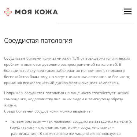
Skip to content
Для любых предложений по
Menu
сайту: moyakoja@cp9.ru
Сосудистая патология
Сосудистые болезни кожи занимают 15% от всех дерматологических
проблем и являются довольно распространенной патологией. В
большинстве случаев такие заболевания не причиняют никакого
беспокойства больному, но могут снижать качество жизни больного,
причиняя психологический дискомфорт и вызывая комплексы.
Например, сосудистая патология на лице часто способствует низкой
самооценке, недовольству внешним видом и замкнутому образу
жизни.
Среди болезней сосудов кожи можно выделить:
Телеангиэктазия — так называют сосудистые звездочки на теле (с
греч.: «телос» – окончание, «ангион» – сосуд, «экстазис» –
растягивание). В косметологии же чаще всего используется