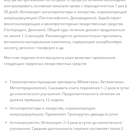
контролировать основные показали крови с периодичностью 1 раз в
30 дней. Используют ангиопротекторы и лекарства, нормализующие
микроциркуляцию (Пентоксифилин, Дипиридамол). Задействуют
венотонизирующие и венопротекторные лекарственные средства
(Гесперидин, Диосмин). Общий курс лечения должен продолжаться
не менее 1–2 месяцев. Рекомендуется дополнительно принимать
витаминно-минеральные комплексы, содержащие аскорбиновую
кислоту, ретинол, токоферол и др.
Местная терапия этого васкулита кожи включает применение
следующих наружных лекарственных средств:
Глюкокортикостероидные препараты (Мометазон, Бетаметазон,
Метилпреднизолон). Смазывать очаги поражения 1–2 раза в сутки
до клинического улучшения. Продолжительность лечения не
должна превышать 12 недель.
Ангиопротекторы и лекарства, нормализующие
микроциркуляцию. Применяют Троксерутин дважды в сутки.
Антикоагулянты. Используют 2–3 раза в сутки до клинического
улучшения. Средняя длительность терапии составляет около 2