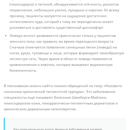
(гемосидероз) и петехий, обнаруживается отёчность, разлитое
покраснение, небольшие узелки, пузырьки и корочки. Ко всему
прочему, пациенты жалуются на ощущение достаточно
интенсивного зуда, который к тому же периодически может
усиливаться и доставлять существенный дискомфорт.
Ливедо-ангиит развивается практически только у пациентов
женского пола, как правило, во время переходного возраста.
Сначала отмечается появление синюшных пятен (ливедо) на
ногах, руках, туловище и лице, которые формируют своеобразную
петлистую сеть. Через время в области ливедо появляются
кровоизлияния и язвочки, которые вызывают выраженную
болезненность.
В поисковиках можно найти немало обращений на тему: «Назовите
синонимы хронической пигментной пурпуры». Это заболевание
специалисты ещё называют болезнью Шамберга-Майокки,
гемосидерозом кожи, геморрагически-пигментным дерматозом и
хроническим дермальным капилляритом.
Без оптимального курса лечения заболевание может