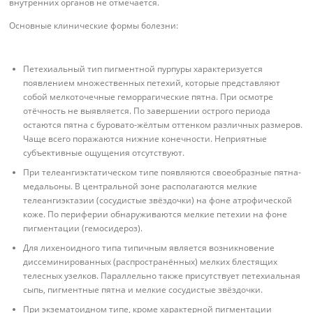
внутренних органов не отмечается.
Основные клинические формы болезни:
Петехиальный тип пигментной пурпуры характеризуется
появлением множественных петехий, которые представляют
собой мелкоточечные геморрагические пятна. При осмотре
отёчность не выявляется. По завершении острого периода
остаются пятна с буровато-жёлтым оттенком различных размеров.
Чаще всего поражаются нижние конечности. Неприятные
субъективные ощущения отсутствуют.
При телеангиэктатическом типе появляются своеобразные пятна-
медальоны. В центральной зоне располагаются мелкие
телеангиэктазии (сосудистые звёздочки) на фоне атрофической
коже. По периферии обнаруживаются мелкие петехии на фоне
пигментации (гемосидероз).
Для лихеноидного типа типичным является возникновение
диссеминированных (распространённых) мелких блестящих
телесных узелков. Параллельно также присутствует петехиальная
сыпь, пигментные пятна и мелкие сосудистые звёздочки.
При экзематоидном типе, кроме характерной пигментации