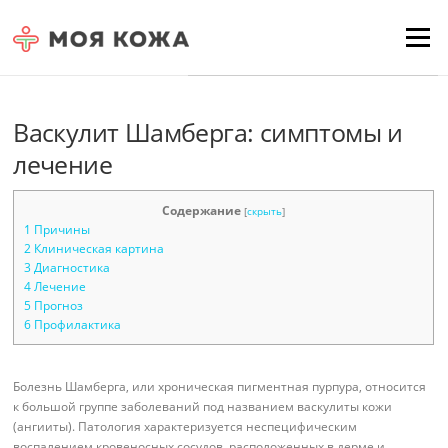
Skip to content
Для любых предложений по
Menu
сайту: moyakoja@cp9.ru
Васкулит Шамберга: симптомы и
лечение
Содержание
[
скрыть
]
1
Причины
2
Клиническая картина
3
Диагностика
4
Лечение
5
Прогноз
6
Профилактика
Болезнь Шамберга, или хроническая пигментная пурпура, относится
к большой группе заболеваний под названием васкулиты кожи
(ангииты). Патология характеризуется неспецифическим
воспалением кровеносных сосудов, расположенных в дерме и