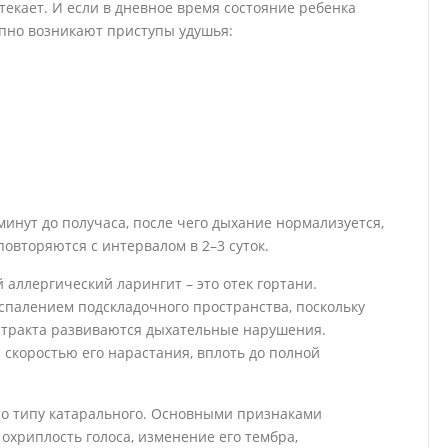
текает. И если в дневное время состояние ребенка
апно возникают приступы удушья:
минут до получаса, после чего дыхание нормализуется,
овторяются с интервалом в 2–3 суток.
 аллергический ларингит – это отек гортани.
спалением подскладочного пространства, поскольку
о тракта развиваются дыхательные нарушения.
 скоростью его нарастания, вплоть до полной
по типу катарального. Основными признаками
 охриплость голоса, изменение его тембра,