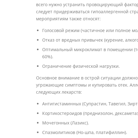
всего нужно устранить провоцирующий фактор, 
следует придерживаться гипоаллергенной стр
мероприятиям также относят:
Голосовой режим (частичное или полное мо
Отказ от вредных привычек (курение, алкого
Оптимальный микроклимат в помещении (те
60%).
Ограничение физической нагрузки.
Основное внимание в острой ситуации должно
угрожающие симптомы и купировать отек. Алл
следующих лекарств:
Антигистаминных (Супрастин, Тавегил, Зирте
Кортикостероидов (преднизолон, дексаметаз
Мочегонных (Лазикс).
Спазмолитиков (Но-шпа, платифиллин).