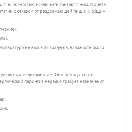
т. е. полностью исключить контакт с ним. В диете
атегии с отказом от раздражающей пищи. К общим
лчание).
ль).
мпература не выше 25 градусов, влажность около
 уделяться медикаментам. Они помогут снять
ергический ларингит нередко требует назначения
к).
он).