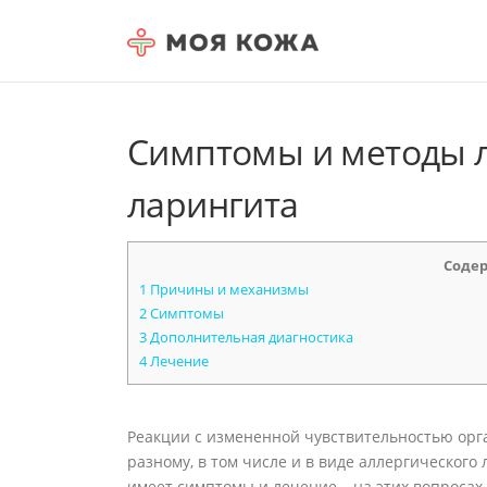
Skip to content
Симптомы и методы л
ларингита
Соде
1
Причины и механизмы
2
Симптомы
3
Дополнительная диагностика
4
Лечение
Реакции с измененной чувствительностью орг
разному, в том числе и в виде аллергического 
имеет симптомы и лечение – на этих вопросах