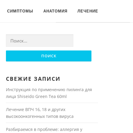
Для любых предложений по
СИМПТОМЫ
АНАТОМИЯ
ЛЕЧЕНИЕ
сайту: moyakoja@cp9.ru
Найти:
СВЕЖИЕ ЗАПИСИ
Инструкция по применению пилинга для
лица Shiseido Green Tea 60ml
Лечение ВПЧ 16, 18 и других
высокоонкогенных типов вируса
Разбираемся в проблеме: аллергия у