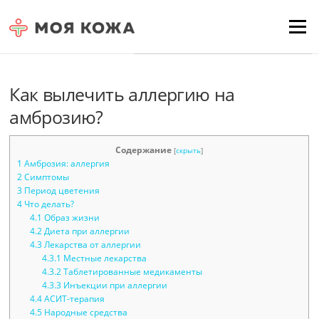
Skip to content
Для любых предложений по
Menu
сайту: moyakoja@cp9.ru
Как вылечить аллергию на
амброзию?
Содержание
[
скрыть
]
1
Амброзия: аллергия
2
Симптомы
3
Период цветения
4
Что делать?
4.1
Образ жизни
4.2
Диета при аллергии
4.3
Лекарства от аллергии
4.3.1
Местные лекарства
4.3.2
Таблетированные медикаменты
4.3.3
Инъекции при аллергии
4.4
АСИТ-терапия
4.5
Народные средства