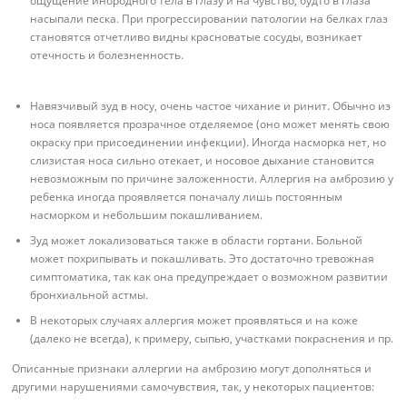
ощущение инородного тела в глазу и на чувство, будто в глаза
насыпали песка. При прогрессировании патологии на белках глаз
становятся отчетливо видны красноватые сосуды, возникает
отечность и болезненность.
Навязчивый зуд в носу, очень частое чихание и ринит. Обычно из
носа появляется прозрачное отделяемое (оно может менять свою
окраску при присоединении инфекции). Иногда насморка нет, но
слизистая носа сильно отекает, и носовое дыхание становится
невозможным по причине заложенности. Аллергия на амброзию у
ребенка иногда проявляется поначалу лишь постоянным
насморком и небольшим покашливанием.
Зуд может локализоваться также в области гортани. Больной
может похрипывать и покашливать. Это достаточно тревожная
симптоматика, так как она предупреждает о возможном развитии
бронхиальной астмы.
В некоторых случаях аллергия может проявляться и на коже
(далеко не всегда), к примеру, сыпью, участками покраснения и пр.
Описанные признаки аллергии на амброзию могут дополняться и
другими нарушениями самочувствия, так, у некоторых пациентов: