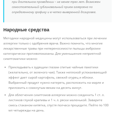
при длительном проведении – не менее трех лет. Возможен
самостоятельный сублингвальный прием аллергена по
определенному графику и в четко выверенной дозировке.
Народные средства
Методики народной медицины могут использоваться при лечении
аллергии только с одобрения врача. Важно помнить, что многие
лекарственные травы при непереносимости пыльцы амброзии
категорически противопоказаны. Для уменьшения неприятной
симптоматики можно:
Прикладывать к зудящим глазам спитые чайные пакетики
(желательно, от зеленого чая). Также неплохой успокаивающий
эффект дает сырой картофель, свежий огурец и яблоки.
Выбранный продукт нужно натереть, расположить на марле и
приложить к сомкнутым векам на десять минут.
Для облегчения симптомов аллергии можно соединить 1 ст. л.
листиков глухой крапивы и 1 ч. л. ряски маленькой. Заварите
смесь стаканом кипятка, спустя полчаса процедите. Пейте по 100
мл четырежды на день.