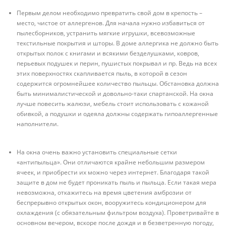
Первым делом необходимо превратить свой дом в крепость –
место, чистое от аллергенов. Для начала нужно избавиться от
пылесборников, устранить мягкие игрушки, всевозможные
текстильные покрытия и шторы. В доме аллергика не должно быть
открытых полок с книгами и всякими безделушками, ковров,
перьевых подушек и перин, пушистых покрывал и пр. Ведь на всех
этих поверхностях скапливается пыль, в которой в сезон
содержится огромнейшее количество пыльцы. Обстановка должна
быть минималистической и довольно-таки спартанской. На окна
лучше повесить жалюзи, мебель стоит использовать с кожаной
обивкой, а подушки и одеяла должны содержать гипоаллергенные
наполнители.
На окна очень важно установить специальные сетки
«антипыльца». Они отличаются крайне небольшим размером
ячеек, и приобрести их можно через интернет. Благодаря такой
защите в дом не будет проникать пыль и пыльца. Если такая мера
невозможна, откажитесь на время цветения амброзии от
беспрерывно открытых окон, вооружитесь кондиционером для
охлаждения (с обязательным фильтром воздуха). Проветривайте в
основном вечером, вскоре после дождя и в безветренную погоду,