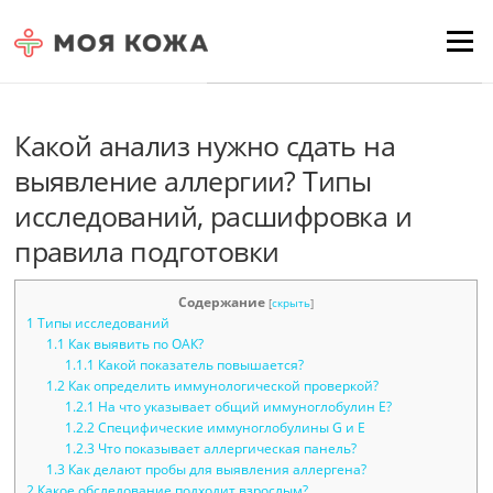
Skip to content
Для любых предложений по
Menu
сайту: moyakoja@cp9.ru
Какой анализ нужно сдать на
выявление аллергии? Типы
исследований, расшифровка и
правила подготовки
Содержание
[
скрыть
]
1
Типы исследований
1.1
Как выявить по ОАК?
1.1.1
Какой показатель повышается?
1.2
Как определить иммунологической проверкой?
1.2.1
На что указывает общий иммуноглобулин Е?
1.2.2
Специфические иммуноглобулины G и E
1.2.3
Что показывает аллергическая панель?
1.3
Как делают пробы для выявления аллергена?
2
Какое обследование подходит взрослым?