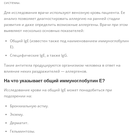
системы.
Для исследования врачи используют венозную кровь пациента. Ее
анализ позволяет диагностировать аллергию на ранней стадии
развития и даже определить возможные аллергены. Врачи при этом
выявляют несколько основных показателей:
Общий lgE (известен также под наименованием иммуноглобулин
Е).
Специфические lgE, а также lgG.
Такие антитела продуцируются организмом человека в ответ на
влияние неких раздражителей — аллергенов.
На что указывает общий иммуноглобулин Е?
Исследование крови на общий lgE может понадобиться при
подозрении на:
Бронхиальную астму.
Экзему.
Дерматит.
Гельминтозы.