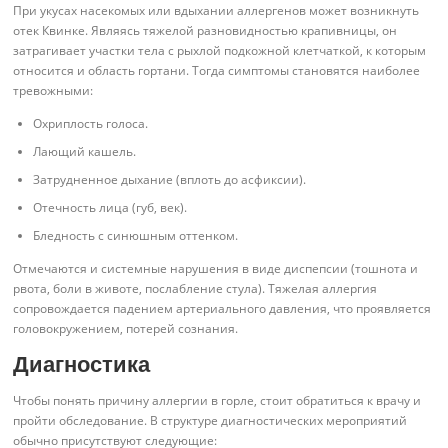
При укусах насекомых или вдыхании аллергенов может возникнуть
отек Квинке. Являясь тяжелой разновидностью крапивницы, он
затрагивает участки тела с рыхлой подкожной клетчаткой, к которым
относится и область гортани. Тогда симптомы становятся наиболее
тревожными:
Охриплость голоса.
Лающий кашель.
Затрудненное дыхание (вплоть до асфиксии).
Отечность лица (губ, век).
Бледность с синюшным оттенком.
Отмечаются и системные нарушения в виде диспепсии (тошнота и
рвота, боли в животе, послабление стула). Тяжелая аллергия
сопровождается падением артериального давления, что проявляется
головокружением, потерей сознания.
Диагностика
Чтобы понять причину аллергии в горле, стоит обратиться к врачу и
пройти обследование. В структуре диагностических мероприятий
обычно присутствуют следующие: