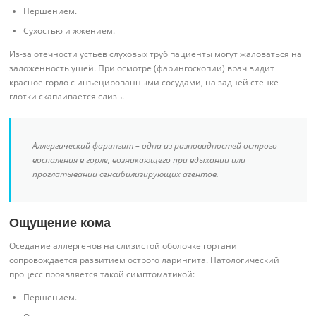
Першением.
Сухостью и жжением.
Из-за отечности устьев слуховых труб пациенты могут жаловаться на
заложенность ушей. При осмотре (фарингоскопии) врач видит
красное горло с инъецированными сосудами, на задней стенке
глотки скапливается слизь.
Аллергический фарингит – одна из разновидностей острого
воспаления в горле, возникающего при вдыхании или
проглатывании сенсибилизирующих агентов.
Ощущение кома
Оседание аллергенов на слизистой оболочке гортани
сопровождается развитием острого ларингита. Патологический
процесс проявляется такой симптоматикой:
Першением.