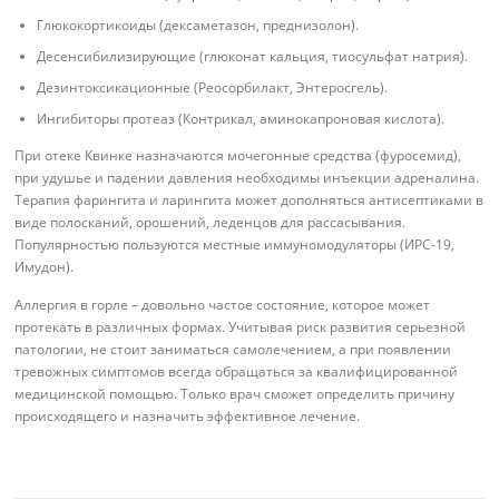
Глюкокортикоиды (дексаметазон, преднизолон).
Десенсибилизирующие (глюконат кальция, тиосульфат натрия).
Дезинтоксикационные (Реосорбилакт, Энтеросгель).
Ингибиторы протеаз (Контрикал, аминокапроновая кислота).
При отеке Квинке назначаются мочегонные средства (фуросемид),
при удушье и падении давления необходимы инъекции адреналина.
Терапия фарингита и ларингита может дополняться антисептиками в
виде полосканий, орошений, леденцов для рассасывания.
Популярностью пользуются местные иммуномодуляторы (ИРС-19,
Имудон).
Аллергия в горле – довольно частое состояние, которое может
протекать в различных формах. Учитывая риск развития серьезной
патологии, не стоит заниматься самолечением, а при появлении
тревожных симптомов всегда обращаться за квалифицированной
медицинской помощью. Только врач сможет определить причину
происходящего и назначить эффективное лечение.