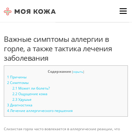
Skip to content
Для любых предложений по
Menu
сайту: moyakoja@cp9.ru
Важные симптомы аллергии в
горле, а также тактика лечения
заболевания
Содержание
[
скрыть
]
1
Причины
2
Симптомы
2.1
Может ли болеть?
2.2
Ощущение кома
2.3
Удушье
3
Диагностика
4
Лечение аллергического першения
Слизистая горла часто вовлекается в аллергические реакции, что