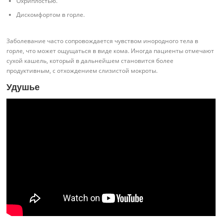
Охриплостью.
Дискомфортом в горле.
Заболевание часто сопровождается чувством инородного тела в
горле, что может ощущаться в виде кома. Иногда пациенты отмечают
сухой кашель, который в дальнейшем становится более
продуктивным, с отхождением слизистой мокроты.
Удушье