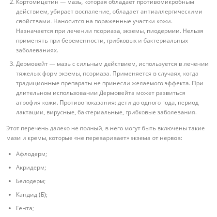
Кортомицетин — мазь, которая обладает противомикробным
действием, убирает воспаление, обладает антиаллергическими
свойствами. Наносится на пораженные участки кожи.
Назначается при лечении псориаза, экземы, пиодермии. Нельзя
применять при беременности, грибковых и бактериальных
заболеваниях.
Дермовейт — мазь с сильным действием, используется в лечении
тяжелых форм экземы, псориаза. Применяется в случаях, когда
традиционные препараты не принесли желаемого эффекта. При
длительном использовании Дермовейта может развиться
атрофия кожи. Противопоказания: дети до одного года, период
лактации, вирусные, бактериальные, грибковые заболевания.
Этот перечень далеко не полный, в него могут быть включены такие
мази и кремы, которые «не переваривает» экзема от нервов:
Афлодерм;
Акридерм;
Белодерм;
Кандид (Б);
Гента;