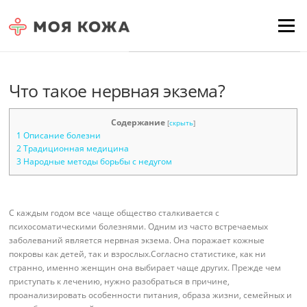
Skip to content
Для любых предложений по
Menu
сайту: moyakoja@cp9.ru
Что такое нервная экзема?
Содержание
[
скрыть
]
1
Описание болезни
2
Традиционная медицина
3
Народные методы борьбы с недугом
С каждым годом все чаще общество сталкивается с
психосоматическими болезнями. Одним из часто встречаемых
заболеваний является нервная экзема. Она поражает кожные
покровы как детей, так и взрослых.
Согласно статистике, как ни
странно, именно женщин она выбирает чаще других. Прежде чем
приступать к лечению, нужно разобраться в причине,
проанализировать особенности питания, образа жизни, семейных и