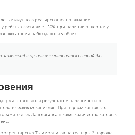
ность иммунного реагирования на влияние
у ребенка составляет 50% при наличии аллергии у
ризнаки атопии наблюдаются у обоих.
х изменений в организме становится основой для
овения
дермит становится результатом аллергической
тологических механизмов. При первом контакте с
торами клеток Лангерганса в коже, количество которых
чено.
ифференцировка T-лимфоцитов на хелперы 2 порядка.