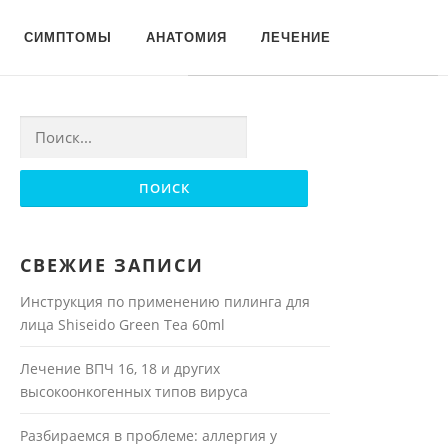
Для любых предложений по
СИМПТОМЫ
АНАТОМИЯ
ЛЕЧЕНИЕ
сайту: moyakoja@cp9.ru
Найти:
СВЕЖИЕ ЗАПИСИ
Инструкция по применению пилинга для
лица Shiseido Green Tea 60ml
Лечение ВПЧ 16, 18 и других
высокоонкогенных типов вируса
Разбираемся в проблеме: аллергия у