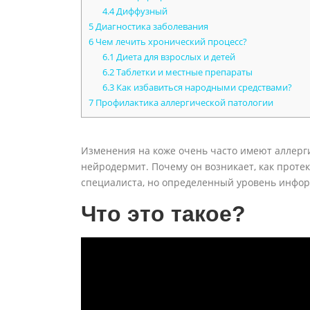
4.4
Диффузный
5
Диагностика заболевания
6
Чем лечить хронический процесс?
6.1
Диета для взрослых и детей
6.2
Таблетки и местные препараты
6.3
Как избавиться народными средствами?
7
Профилактика аллергической патологии
Изменения на коже очень часто имеют аллерги
нейродермит. Почему он возникает, как проте
специалиста, но определенный уровень инфор
Что это такое?