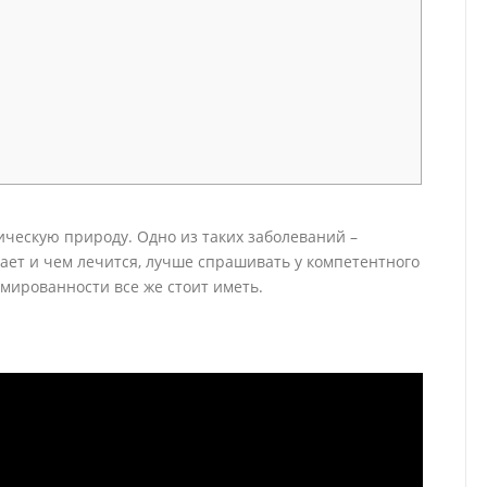
ческую природу. Одно из таких заболеваний –
кает и чем лечится, лучше спрашивать у компетентного
мированности все же стоит иметь.