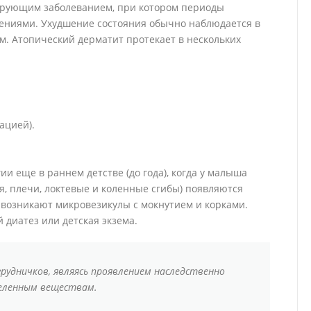
ирующим заболеванием, при котором периоды
ениями. Ухудшение состояния обычно наблюдается в
ом. Атопический дерматит протекает в нескольких
ацией).
и еще в раннем детстве (до года), когда у малыша
ея, плечи, локтевые и коленные сгибы) появляются
возникают микровезикулы с мокнутием и корками.
 диатез или детская экзема.
рудничков, являясь проявлением наследственно
деленным веществам.