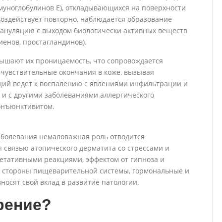
муноглобулинов E), откладывающихся на поверхности
 воздействует повторно, наблюдается образование
ануляцию с выходом биологически активных веществ
иенов, простагландинов).
ышают их проницаемость, что сопровождается
чувствительные окончания в коже, вызывая
ций ведет к воспалению с явлениями инфильтрации и
 и с другими заболеваниями аллергического
конъюнктивитом.
аболевания немаловажная роль отводится
 связью атопического дерматита со стрессами и
гетативными реакциями, эффектом от гипноза и
о стороны пищеварительной системы, гормональные и
носят свой вклад в развитие патологии.
рение?