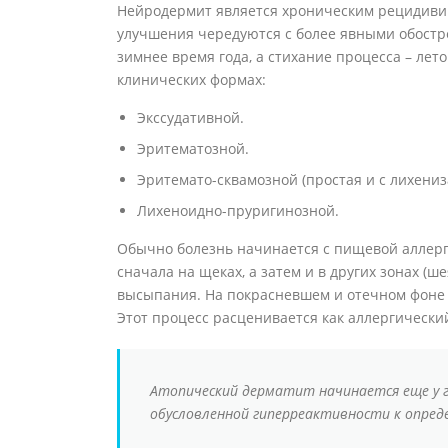
Нейродермит является хроническим рецидив
улучшения чередуются с более явными обостр
зимнее время года, а стихание процесса – лет
клинических формах:
Экссудативной.
Эритематозной.
Эритемато-сквамозной (простая и с лихениз
Лихеноидно-пруригинозной.
Обычно болезнь начинается с пищевой аллерги
сначала на щеках, а затем и в других зонах (ш
высыпания. На покрасневшем и отечном фоне 
Этот процесс расценивается как аллергический
Атопический дерматит начинается еще у г
обусловленной гиперреактивности к опре