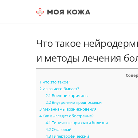
Skip to content
Что такое нейродерм
и методы лечения бо
Соде
1
Что это такое?
2
Из-за чего бывает?
2.1
Внешние причины
2.2
Внутренние предпосылки
3
Механизмы возникновения
4
Как выглядит обострение?
4.1
Типичные признаки болезни
4.2
Очаговый
4.3
Гипертрофический