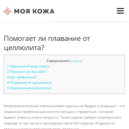
Skip to content
Для любых предложений по
Menu
сайту: moyakoja@cp9.ru
Помогает ли плавание от
целлюлита?
Содержание
[
скрыть
]
1
Идеальный вид спорта
2
Поможет ли бассейн?
3
Как правильно?
4
Плавание от целлюлита
5
Упражнения в бассейне
Непривлекательная апельсиновая корочка на бедрах и ягодицах – это
серьезная проблема для многих женщин, справиться с которой
бывает очень и очень непросто. Такая задача требует комплексного
подхода, в том числе и регулярных занятий спортом. И одним из
отличных вариантов может стать плавание.