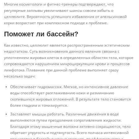
Многие косметологи и фитнес-тренеры подтверждают, что
регулярные заплывы увеличивают шансы совсем забыть о
целлюлите. Вероятность успешного избавления от апельсиновой
корки возрастает при комплексном подходе к проблеме.
Поможет ли бассейн?
Как известно, целлюлит является распространенным эстетическим
недостатком. Суть возникновения данного явления связана с
уплотнением жировых клеток в определенных областях тела, которое
сопровождается нарушением микроциркуляции крови и процессов
лимфотока. Плавание при данной проблеме выполняет сразу
несколько задач:
Обеспечивает гидромассаж. Мягкое, но интенсивное давление
воды способствует разглаживанию кожи и разминанию
скопившихся жировых отложений. В результате тело становится
более гладким и тонизируется.
Заставляет мышцы работать. Различные движения в воде
выполняются путем преодоления сопротивления жидкости.
Благодаря этому мышечные волокна активно сокращаются, тело
обретает упругость и подтянутость. Всего полчаса интенсивной
тренировки в бассейне можно сравнить по эффективности с