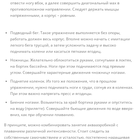
отвести ногу вбок, а далее совершить диагональный мах в
противоположном направлении. Следует держать мышцы
напряженными, а корпус – ровным.
Подводный бег. Такое упражнение выполняется без опоры,
работать должен весь корпус. Вполне можно начать с имитации
легкого бега трусцой, а затем усложнить задачу и высоко
поднимать колени или касаться пятками ягодиц.
Ножницы. Желательно облокотиться руками, согнутыми в локтях,
на бортик бассейна. Ноги при этом поднимаются под прямым
углом. Совершайте характерные движения «ножниц» ногами.
Поднятие коленок. Из того же положения, что в прошлом
упражнении, нужно поднимать ноги к груди, согнув их в коленках.
При этом важно напрягать пресс и ягодицы.
Биение ногами. Возьмитесь за край бортика руками и опуститесь
на воду (прилягте). Совершайте бьющие движения по воде вверх-
вниз, как при обучении плаванию.
В принципе, можно комбинировать занятие аквааэробикой с
плаванием различной интенсивности. Стоит следить за
собственным самочувствием и усталостью, постепенно наращивая