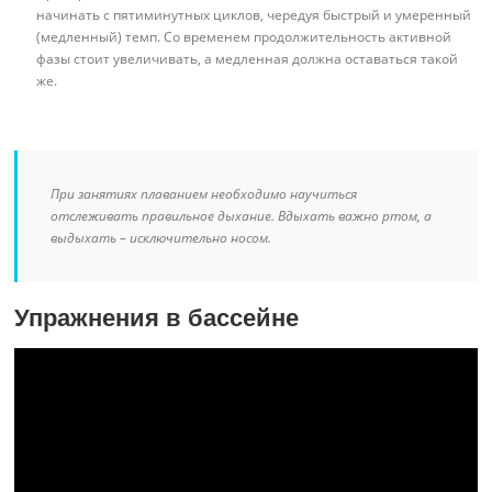
начинать с пятиминутных циклов, чередуя быстрый и умеренный
(медленный) темп. Со временем продолжительность активной
фазы стоит увеличивать, а медленная должна оставаться такой
же.
При занятиях плаванием необходимо научиться
отслеживать правильное дыхание. Вдыхать важно ртом, а
выдыхать – исключительно носом.
Упражнения в бассейне