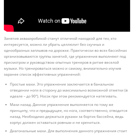
Занятия аквааэробикой станут отличной находкой для тех, кто
интересуется, можно ли убрать целлюлит без скучных и
однообразных заплывов на дорожке. Практически во всех бассейнах
организовываются группы занятий, где упражнения выполняют под
присмотром и руководством опытных тренеров в ритме веселой
музыки. Но тренироваться можно и самому, внимательно изучив
заранее список эффективных упражнений:
Простые махи. Это упражнение заключается в банальном
отведении ноги в сторону до максимально возможной отметки (в
идеале – до 90°). Носок при этом рекомендуется натягивать.
Махи назад. Данное упражнение выполняется по тому же
принципу, что и предыдущее, но нога, соответственно, отводится
назад. Необходимо держаться руками за бортик бассейна, ведь
корпус должен оставаться ровным и не крениться.
Диагональные махи. Для выполнения данного упражнения стоит