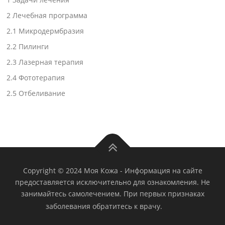
2
Лечебная программа
2.1
Микродермбразия
2.2
Пилинги
2.3
Лазерная терапия
2.4
Фототерапия
2.5
Отбеливание
Copyright © 2024 Моя Кожа
-
Информация на сайте
предоставляется исключительно для ознакомления. Не
занимайтесь самолечением. При первых признаках
заболевания обратитесь к врачу.