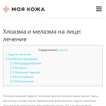
Skip to content
Для любых предложений по
Menu
сайту: moyakoja@cp9.ru
Хлоазма и мелазма на лице:
лечение
Содержание
[
скрыть
]
1
Задачи лечения
2
Лечебная программа
2.1
Микродермбразия
2.2
Пилинги
2.3
Лазерная терапия
2.4
Фототерапия
2.5
Отбеливание
Положительный эффект лечения против пигментации может быть
достигнут только после правильной диагностики, курса салонных
процедур и грамотного ежедневного ухода. Но, как показывает