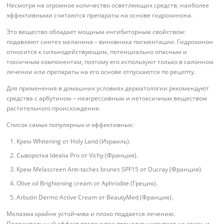
Несмотря на огромное количество осветляющих средств, наиболее
эффективными считаются препараты на основе гидрохинона.
Это вещество обладает мощным ингибиторным свойством:
подавляют синтез меланина – виновника пигментации. Гидрохинон
относится к сильнодействующим, потенциально опасным и
токсичным компонентам, поэтому его используют только в салонном
лечении или препараты на его основе отпускаются по рецепту.
Для применения в домашних условиях дерматологии рекомендуют
средства с арбутином – неагрессивным и нетоксичным веществом
растительного происхождения.
Список самых популярных и эффективных:
Крем Whitening от Holy Land (Израиль).
Сыворотка Idealia Pro от Vichy (Франция).
Крем Melascreen Anti-taches brunes SPF15 от Ducray (Франция).
Olive oil Brightening cream от Aphrodite (Греция).
Arbutin Dermo Active Cream от BeautyMed (Франция).
Мелазма крайне устойчива и плохо поддается лечению.
Положительный эффект после курса процедур наступает не сразу, и