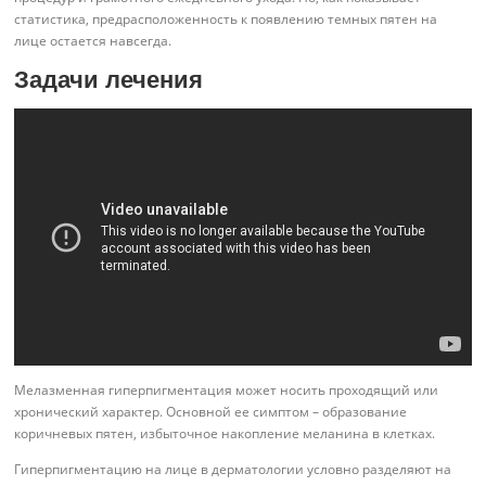
статистика, предрасположенность к появлению темных пятен на
лице остается навсегда.
Задачи лечения
Мелазменная гиперпигментация может носить проходящий или
хронический характер. Основной ее симптом – образование
коричневых пятен, избыточное накопление меланина в клетках.
Гиперпигментацию на лице в дерматологии условно разделяют на