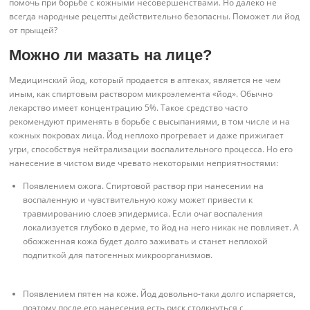
помочь при борьбе с кожными несовершенствами. Но далеко не
всегда народные рецепты действительно безопасны. Поможет ли йод
от прыщей?
Можно ли мазать на лице?
Медицинский йод, который продается в аптеках, является не чем
иным, как спиртовым раствором микроэлемента «йод». Обычно
лекарство имеет концентрацию 5%. Такое средство часто
рекомендуют применять в борьбе с высыпаниями, в том числе и на
кожных покровах лица. Йод неплохо прогревает и даже прижигает
угри, способствуя нейтрализации воспалительного процесса. Но его
нанесение в чистом виде чревато некоторыми неприятностями:
Появлением ожога. Спиртовой раствор при нанесении на
воспаленную и чувствительную кожу может привести к
травмированию слоев эпидермиса. Если очаг воспаления
локализуется глубоко в дерме, то йод на него никак не повлияет. А
обожженная кожа будет долго заживать и станет неплохой
подпиткой для патогенных микроорганизмов.
Появлением пятен на коже. Йод довольно-таки долго испаряется,
поэтому после его нанесения есть риск столкнуться с