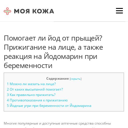
Skip to content
Для любых предложений по
Menu
сайту: moyakoja@cp9.ru
Помогает ли йод от прыщей?
Прижигание на лице, а также
реакция на Йодомарин при
беременности
Содержание
[
скрыть
]
1
Можно ли мазать на лице?
2
От каких высыпаний помогает?
3
Как правильно прижигать?
4
Противопоказания к прижиганию
5
Йодные угри при беременности от Йодомарина
Многие популярные и доступные аптечные средства способны