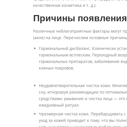
качественная косметика и т. д.).
Причины появления
Различные неблагоприятные факторы могут пр
(акне) на лице. Перечислим основные причин
Гормональный дисбаланс. Клинически устан
гормональным всплескам. Переходный возра
гормональных препаратов, заболевания энд
кожных покровов.
Неудовлетворительная чистка кожи. Многие
сну, игнорируя рекомендации по оптимальн
средствами, умывание и чистка лица — это
ежедневный ритуал.
Чрезмерная чистка кожи. Перебарщивать с
уход за кожей приводит к тому, что вы полн
сальные железы начинают вырабатывать ещ