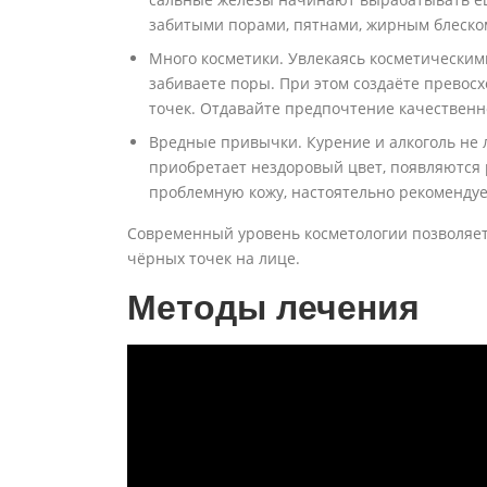
забитыми порами, пятнами, жирным блеско
Много косметики. Увлекаясь косметическими
забиваете поры. При этом создаёте превос
точек. Отдавайте предпочтение качественн
Вредные привычки. Курение и алкоголь не 
приобретает нездоровый цвет, появляютс
проблемную кожу, настоятельно рекомендуе
Современный уровень косметологии позволяет
чёрных точек на лице.
Методы лечения