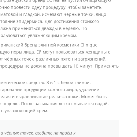
тный французский бренд L’Oreal выпустил очищающую
точно провести одну процедуру, чтобы заметить
матовой и гладкой, исчезают чёрные точки, лицо
стояние эпидермиса. Для достижения стойкого
лжна применяться дважды в неделю. По
пользоваться увлажняющим кремом.
Американский бренд элитной косметики Clinique
щую поры лица. Ей могут пользоваться женщины с
т чёрных точек, различных пятен и загрязнений,
ь процедуры не должна превышать 10 минут. Применять
сметическое средство 3 в 1 с белой глиной.
лирование продукции кожного жира, удаление
телия и выравнивание рельефа кожи. Может быть
 в неделю. После засыхания легко смывается водой.
ть увлажняющий крем.
 и чёрных точек, сходите на приём к