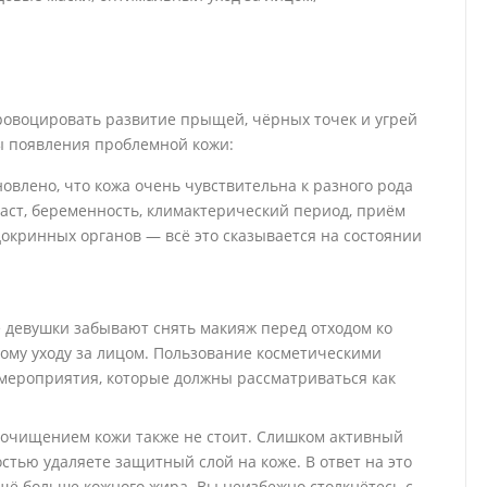
овоцировать развитие прыщей, чёрных точек и угрей
ы появления проблемной кожи:
овлено, что кожа очень чувствительна к разного рода
ст, беременность, климактерический период, приём
окринных органов — всё это сказывается на состоянии
 девушки забывают снять макияж перед отходом ко
ому уходу за лицом. Пользование косметическими
 мероприятия, которые должны рассматриваться как
 очищением кожи также не стоит. Слишком активный
остью удаляете защитный слой на коже. В ответ на это
ё больше кожного жира. Вы неизбежно столкнётесь с