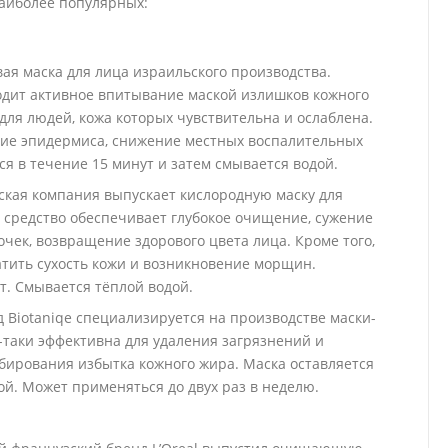
аиболее популярных:
вая маска для лица израильского производства.
одит активное впитывание маской излишков кожного
для людей, кожа которых чувствительна и ослаблена.
ние эпидермиса, снижение местных воспалительных
я в течение 15 минут и затем смывается водой.
ейская компания выпускает кислородную маску для
средство обеспечивает глубокое очищение, сужение
очек, возвращение здорового цвета лица. Кроме того,
атить сухость кожи и возникновение морщин.
. Смывается тёплой водой.
нд Biotaniqe специализируется на производстве маски-
-таки эффективна для удаления загрязнений и
бирования избытка кожного жира. Маска оставляется
ой. Может применяться до двух раз в неделю.