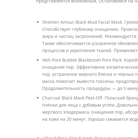
представляется возможным. Остановимся на н
Shemen Amour Black Mud Facial Mask. Грязе
Способствует глубокому очищению. Происх
жира и частиц загрязнений. Рекомендуется 
Также обеспечивается ускоренное обновле
процессов и укрепления тканей. Применяетс
Hell-Pore Bubble Blackboom Pore Pack. Кор
очищения пор. Эффективное косметическое 
пор, устранение жирного блеска и чёрных т
маска помогает вывести токсины, предотвр
Продолжительность процедуры — до 5 минут
Charcoal Black Mask Peel-Off. Польский бре
плёнки для лица с дубовым углём. Довольно
мёртвого эпидермиса, очищения пор, абсор
на коже на 20 минут. Хорошо смывается вод