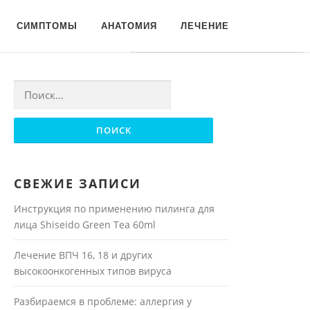
Для любых предложений по
СИМПТОМЫ
АНАТОМИЯ
ЛЕЧЕНИЕ
сайту: moyakoja@cp9.ru
Найти:
СВЕЖИЕ ЗАПИСИ
Инструкция по применению пилинга для
лица Shiseido Green Tea 60ml
Лечение ВПЧ 16, 18 и других
высокоонкогенных типов вируса
Разбираемся в проблеме: аллергия у