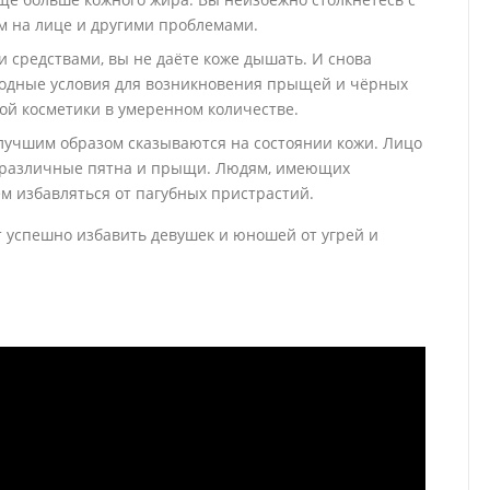
м на лице и другими проблемами.
 средствами, вы не даёте коже дышать. И снова
ходные условия для возникновения прыщей и чёрных
ой косметики в умеренном количестве.
лучшим образом сказываются на состоянии кожи. Лицо
я различные пятна и прыщи. Людям, имеющих
м избавляться от пагубных пристрастий.
 успешно избавить девушек и юношей от угрей и