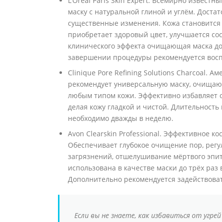
L’Oreal Paris Skin Expert. Всемирно извес
маску с натуральной глиной и углём. Доста
существенные изменения. Кожа становится 
приобретает здоровый цвет, улучшается со
клинического эффекта очищающая маска до
завершении процедуры рекомендуется вос
Clinique Pore Refining Solutions Charcoal. 
рекомендует универсальную маску, очищаю
любым типом кожи. Эффективно избавляет о
делая кожу гладкой и чистой. Длительност
необходимо дважды в неделю.
Avon Clearskin Professional. Эффективное ко
Обеспечивает глубокое очищение пор, регу
загрязнений, отшелушивание мёртвого эпи
использована в качестве маски до трёх раз
Дополнительно рекомендуется задействова
Если вы не знаете, как избавиться от угрей