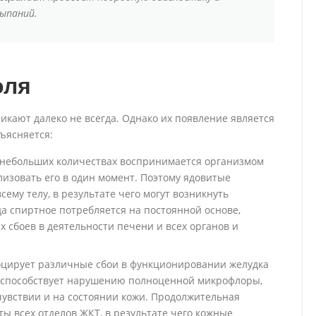
ыпаний.
оля
кают далеко не всегда. Однако их появление является
ъясняется:
в небольших количествах воспринимается организмом
лизовать его в один момент. Поэтому ядовитые
сему телу, в результате чего могут возникнуть
а спиртное потребляется на постоянной основе,
 сбоев в деятельности печени и всех органов и
оцирует различные сбои в функционировании желудка
е способствует нарушению полноценной микрофлоры,
чувствии и на состоянии кожи. Продолжительная
ы всех отделов ЖКТ, в результате чего кожные