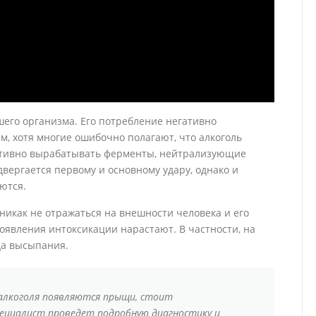
шего организма. Его потребление негативно
ем, хотя многие ошибочно полагают, что алкоголь
активно вырабатывать ферменты, нейтрализующие
двергается первому и основному удару, однако и
ются.
никак не отражаться на внешности человека и его
оявления интоксикации нарастают. В частности, на
да высыпания.
алкоголя появляются прыщи, стоит
ециалист проведет подробную диагностику и