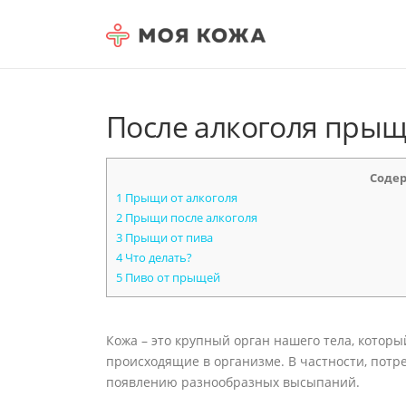
Skip to content
После алкоголя прыщ
Соде
1
Прыщи от алкоголя
2
Прыщи после алкоголя
3
Прыщи от пива
4
Что делать?
5
Пиво от прыщей
Кожа – это крупный орган нашего тела, которы
происходящие в организме. В частности, потр
появлению разнообразных высыпаний.