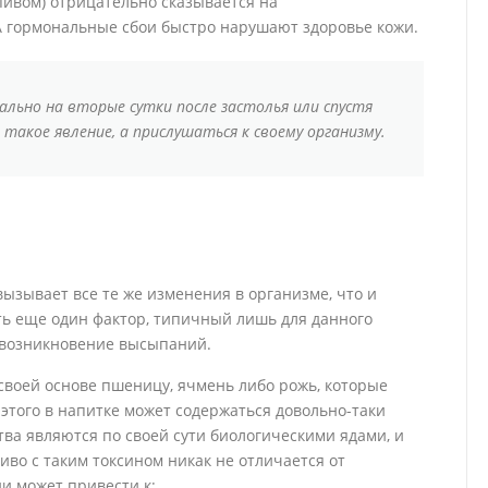
пивом) отрицательно сказывается на
 гормональные сбои быстро нарушают здоровье кожи.
льно на вторые сутки после застолья или спустя
такое явление, а прислушаться к своему организму.
ызывает все те же изменения в организме, что и
ть еще один фактор, типичный лишь для данного
 возникновение высыпаний.
своей основе пшеницу, ячмень либо рожь, которые
того в напитке может содержаться довольно-таки
тва являются по своей сути биологическими ядами, и
иво с таким токсином никак не отличается от
и может привести к: