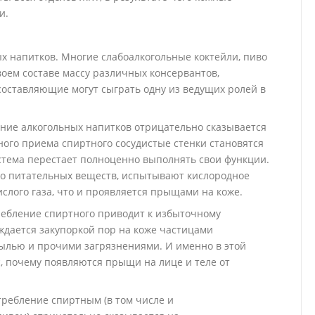
и.
напитков. Многие слабоалкогольные коктейли, пиво
воем составе массу различных консервантов,
составляющие могут сыграть одну из ведущих ролей в
ние алкогольных напитков отрицательно сказывается
рного приема спиртного сосудистые стенки становятся
стема перестает полноценно выполнять свои функции.
о питательных веществ, испытывают кислородное
слого газа, что и проявляется прыщами на коже.
ребление спиртного приводит к избыточному
ждается закупоркой пор на коже частицами
пылью и прочими загрязнениями. И именно в этой
с, почему появляются прыщи на лице и теле от
ребление спиртным (в том числе и