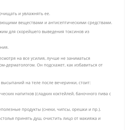
очищать и увлажнять ее.
ающими веществами и антисептическими средствами.
жим для скорейшего выведения токсинов из
ния.
есмотря на все усилия, лучше не заниматься
ом-дерматологом. Он подскажет, как избавиться от
 высыпаний на теле после вечеринки, стоит:
еских напитков (сладких коктейлей, баночного пива с
полезные продукты (снеки, чипсы, орешки и пр.).
астолья принять душ, очистить лицо от макияжа и