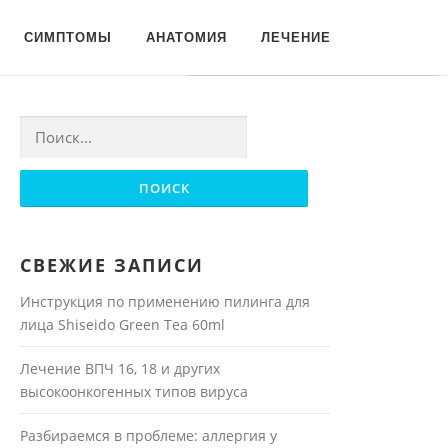
Для любых предложений по
СИМПТОМЫ
АНАТОМИЯ
ЛЕЧЕНИЕ
сайту: moyakoja@cp9.ru
Найти:
СВЕЖИЕ ЗАПИСИ
Инструкция по применению пилинга для
лица Shiseido Green Tea 60ml
Лечение ВПЧ 16, 18 и других
высокоонкогенных типов вируса
Разбираемся в проблеме: аллергия у