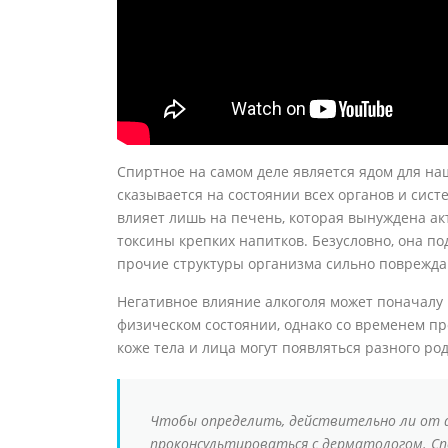
Спиртное на самом деле является ядом для на
сказывается на состоянии всех органов и сист
влияет лишь на печень, которая вынуждена 
токсины крепких напитков. Безусловно, она по
прочие структуры организма сильно поврежда
Негативное влияние алкоголя может поначалу 
физическом состоянии, однако со временем пр
коже тела и лица могут появляться разного ро
Чтобы определить, действительно ли от 
проконсультироваться с дерматологом. Сп