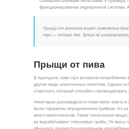
слабоалкогольными напитками, к примеру, 
функционировании эндокринной системы. А
Прыщи от алкоголя могут появляться буква
три — четыре дня. Лучше не игнорировать 
Прыщи от пива
В принципе, пиво при активном потреблении в
другие виды алкогольных напитков. Однако ес
спиртного, который способен спровоцировать
Некоторые разновидности пива могут иметь в 
были поражены определенным грибком. Из-за э
много микотоксинов. Такие токсические вещес
их вырабатывают плесневые грибы. По вкусу п
обычного, однако при регулярном употреблени