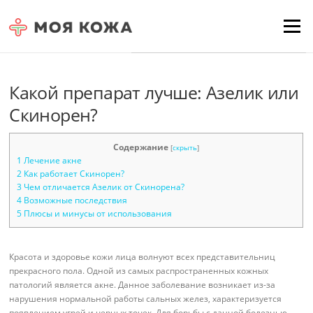
Skip to content
Для любых предложений по
Menu
сайту: moyakoja@cp9.ru
Какой препарат лучше: Азелик или
Скинорен?
Содержание
[
скрыть
]
1
Лечение акне
2
Как работает Скинорен?
3
Чем отличается Азелик от Скинорена?
4
Возможные последствия
5
Плюсы и минусы от использования
Красота и здоровье кожи лица волнуют всех представительниц
прекрасного пола. Одной из самых распространенных кожных
патологий является акне. Данное заболевание возникает из-за
нарушения нормальной работы сальных желез, характеризуется
появлением угрей и черных точек. Для борьбы с данной болезнью