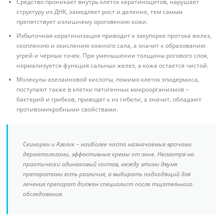
Средство проникает внутрь клеток кератиноцитов, нарушает
структуру их ДНК, замедляет рост и деление, тем самым
препятствует излишнему ороговению кожи.
Избыточная кератинизация приводит к закупорке протока желез,
скоплению и окислению кожного сала, а значит к образованию
угрей и черных точек. При уменьшении толщины рогового слоя,
нормализуется функция сальных желез, а кожа остается чистой.
Молекулы азелаиновой кислоты, помимо клеток эпидермиса,
поступают также в клетки патогенных микроорганизмов –
бактерий и грибков, приводят к их гибели, а значит, обладают
противомикробными свойствами.
Скинорен и Азелик – наиболее часто назначаемые врачами
дерматологами, эффективные кремы от акне. Несмотря на
практически одинаковый состав, между этими двумя
препаратами есть различия, а выбирать подходящий для
лечения препарат должен специалист после тщательного
обследования.