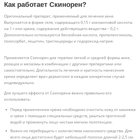
Как работает Скинорен?
Оригинальный препарат, применяемый для лечения акне.
Выпускается в форме геля, содержащего 0,15 г азелаиновой кислоты
на 1 г или крема, содержание действующего вещества – 0,2 г.
Дополнительно используются бензойная кислота, пропиленгликоль,
полисорбат, лецитин, триглицериды и гидороксид натрия.
Применяется Скинорен для терапии легкой и средней формы акне,
розацеа и мелазмы в комбинации с другими препаратами или
самостоятельно. Длительность лечения и кратность нанесения
крема определяет врач дерматолог в каждом конкретном случае
индивидуально.
Для лучшего эффекта от Скинорена важно правильно его
использовать:
Перед применением крема необходимо очистить кожу от макияжа
и грязи с помощью специальных средств, умыться проточной
водой и промокнуть лицо чистым мягким полотенцем.
Важно не переборщить с количеством наносимого средства. Для
всего лица достаточно будет небольшой полоски длиной 2-2,5 см.