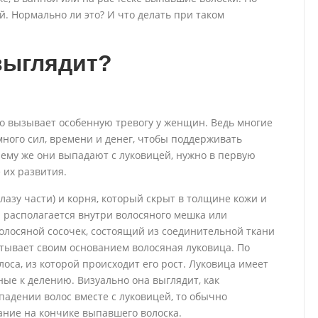
й. Нормально ли это? И что делать при таком
 выглядит?
о вызывает особенную тревогу у женщин. Ведь многие
ного сил, времени и денег, чтобы поддерживать
чему же они выпадают с луковицей, нужно в первую
 их развития.
лазу части) и корня, который скрыт в толщине кожи и
а располагается внутри волосяного мешка или
волосяной сосочек, состоящий из соединительной ткани
атывает своим основанием волосяная луковица. По
лоса, из которой происходит его рост. Луковица имеет
ные к делению. Визуально она выглядит, как
падении волос вместе с луковицей, то обычно
ние на кончике выпавшего волоска.