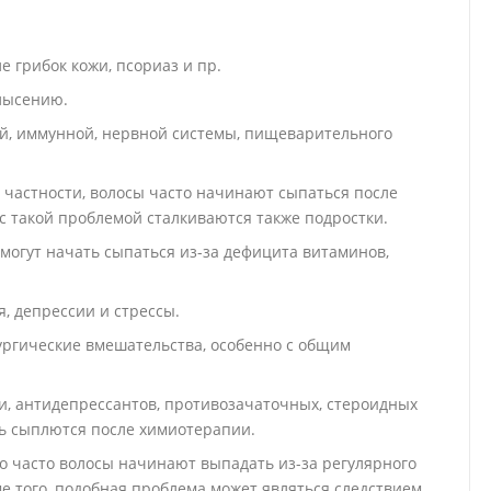
е грибок кожи, псориаз и пр.
лысению.
ой, иммунной, нервной системы, пищеварительного
 частности, волосы часто начинают сыпаться после
 с такой проблемой сталкиваются также подростки.
могут начать сыпаться из-за дефицита витаминов,
 депрессии и стрессы.
ргические вмешательства, особенно с общим
и, антидепрессантов, противозачаточных, стероидных
нь сыплются после химиотерапии.
о часто волосы начинают выпадать из-за регулярного
 того, подобная проблема может являться следствием