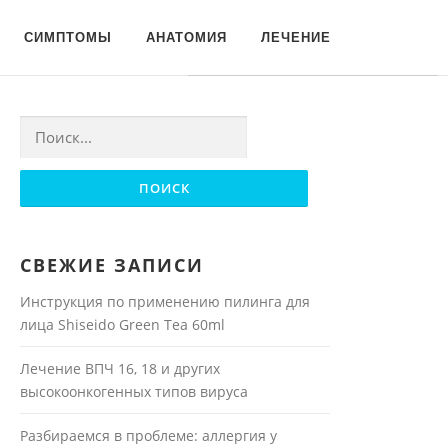
Для любых предложений по
СИМПТОМЫ
АНАТОМИЯ
ЛЕЧЕНИЕ
сайту: moyakoja@cp9.ru
Найти:
СВЕЖИЕ ЗАПИСИ
Инструкция по применению пилинга для
лица Shiseido Green Tea 60ml
Лечение ВПЧ 16, 18 и других
высокоонкогенных типов вируса
Разбираемся в проблеме: аллергия у