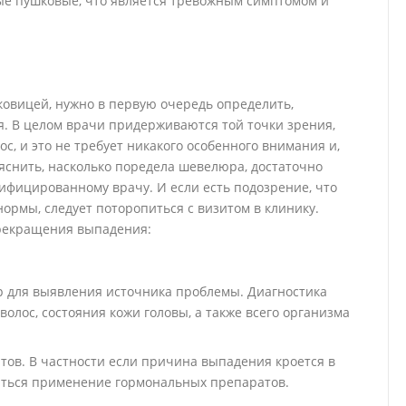
ые пушковые, что является тревожным симптомом и
ковицей, нужно в первую очередь определить,
я. В целом врачи придерживаются той точки зрения,
ос, и это не требует никакого особенного внимания и,
яснить, насколько поредела шевелюра, достаточно
лифицированному врачу. И если есть подозрение, что
рмы, следует поторопиться с визитом в клинику.
прекращения выпадения:
р для выявления источника проблемы. Диагностика
волос, состояния кожи головы, а также всего организма
ов. В частности если причина выпадения кроется в
аться применение гормональных препаратов.