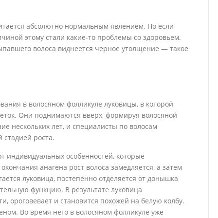
читается абсолютно нормальным явлением. Но если
чиной этому стали какие-то проблемы со здоровьем.
выпавшего волоса виднеется черное утолщение — такое
вания в волосяном фолликуле луковицы, в которой
леток. Они поднимаются вверх, формируя волосяной
ие нескольких лет, и специалисты по волосам
 стадией роста.
от индивидуальных особенностей, которые
окончания анагена рост волоса замедляется, а затем
гается луковица, постепенно отделяется от донышка
тельную функцию. В результате луковица
и, ороговевает и становится похожей на белую колбу.
еном. Во время него в волосяном фолликуле уже