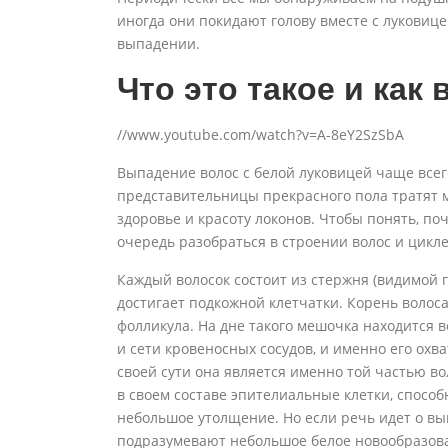
иногда они покидают голову вместе с луковице
выпадении.
Что это такое и как
//www.youtube.com/watch?v=A-8eY2SzSbA
Выпадение волос с белой луковицей чаще всег
представительницы прекрасного пола тратят м
здоровье и красоту локонов. Чтобы понять, по
очередь разобраться в строении волос и цикле
Каждый волосок состоит из стержня (видимой г
достигает подкожной клетчатки. Корень волос
фолликула. На дне такого мешочка находится 
и сети кровеносных сосудов, и именно его охв
своей сути она является именно той частью во
в своем составе эпителиальные клетки, способ
небольшое утолщение. Но если речь идет о вы
подразумевают небольшое белое новообразова