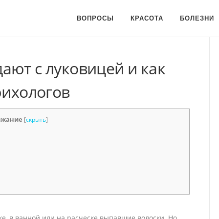
ВОПРОСЫ
КРАСОТА
БОЛЕЗНИ
ают с луковицей и как
рихологов
ржание
[
скрыть
]
е, в ванной или на расческе выпавшие волоски. Но