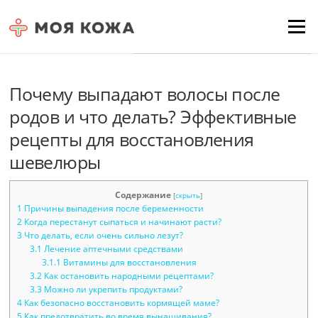
Skip to content
Для любых предложений по
Menu
сайту: moyakoja@cp9.ru
Почему выпадают волосы после
родов и что делать? Эффективные
рецепты для восстановления
шевелюры
Содержание
[
скрыть
]
1
Причины выпадения после беременности
2
Когда перестанут сыпаться и начинают расти?
3
Что делать, если очень сильно лезут?
3.1
Лечение аптечными средствами
3.1.1
Витамины для восстановления
3.2
Как остановить народными рецептами?
3.3
Можно ли укрепить продуктами?
4
Как безопасно восстановить кормящей маме?
5
Как предотвратить во время вынашивания?