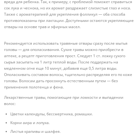
вреда для ребенка. Так, к примеру, с проблемой поможет справиться
сок лука и чеснока, но их аромат раздражает слизистые глаз и носа.
Также с ароматерапией для укрепления фолликул — оба способа
противопоказаны при лактации. Доступными остаются укрепляющие
отвары на основе трав и эфирных масел.
Рекомендуется использовать травяные отвары сразу после мытья
головы — для ополаскивания. Сухие травы можно приобрести в
аптеке, а рецепт приготовления прост. Следует 1 ст. ложку сухого
сырья засыпать на 1 литр теплой воды. После поддержать на
медленном огне еще 10 минут, добавив еще 0,5 литра воды.
Ополаскивать составом волосы, тщательно распределяя его по коже
головы. Волосам дать просохнуть естественным путем — без
применения полотенца и фена.
Лекарственные травы, помогающие при ломкости и выпадении
волос:
Цветки календулы, бессмертника, ромашки.
Корни аира и лопуха.
Листья крапивы и шалфея.