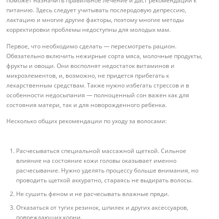
поможет назначить правильное лечение и даст рекомендации к
питанию. Здесь следует учитывать послеродовую депрессию,
лактацию и многие другие факторы, поэтому многие методы
корректировки проблемы недоступны для молодых мам.
Первое, что необходимо сделать — пересмотреть рацион.
Обязательно включить нежирные сорта мяса, молочные продукты,
фрукты и овощи. Они восполнят недостаток витаминов и
микроэлементов, и, возможно, не придется прибегать к
лекарственным средствам. Также нужно избегать стрессов и в
особенности недосыпания — полноценный сон важен как для
состояния матери, так и для новорожденного ребенка.
Несколько общих рекомендации по уходу за волосами:
Расчесываться специальной массажной щеткой. Сильное
влияние на состояние кожи головы оказывает именно
расчесывание. Нужно уделять процессу больше внимания, но
проводить щеткой аккуратно, стараясь не выдирать волосы.
Не сушить феном и не расчесывать влажные пряди.
Отказаться от тугих резинок, шпилек и других аксессуаров,
повреждающих корни.