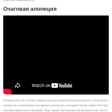
Очаговая алопеция
Появление на голове ограниченных участков плешивости чаще всего
является симптомом гнездной алопеции, которая также известна под
наименованием очаговой. При такой патологии на волосистой части