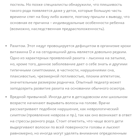
постель. Но позже специалисты обнаружили, что плешивость
такого рода появляется даже у деток, которые большую часть
времени спят на боку либо животе, поэтому пришли к выводу, что
основная ее причина – индивидуальные особенности ребенка
(возможно, наследственная предрасположенность).
Рахитом. Этот недуг провоцируется дефицитом в организме крохи
витамина D и на сегодняшний день является довольно редким.
Одно из характерных проявлений рахита – лысинка на затылке,
но, кроме того, данное заболевание дает о себе знать и другими
типичными симптомами, в частности, нарушениями сна,
плаксивостью, чрезмерной потливостью, плохим аппетитом,
значительным размером родничка. Опытный педиатр может
заподозрить развитие рахита на основании обычного осмотра.
Вредной привычкой. Иногда дети в детсадовском или школьном
возрасте начинают вырывать волосы на голове. Врачи
рассматривают подобное нарушение, как неврологический
симптом (проявление невроза и пр.), так как оно возникает в ответ
на стрессы разного рода. Стоит отметить, что чаще всего дети
выдергивают волоски по всей поверхности головы и лысеют
равномерно, но иногда могут уделять внимание определенным