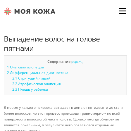
Skip to content
Для любых предложений по
Menu
сайту: moyakoja@cp9.ru
Выпадение волос на голове
пятнами
Содержание
[
скрыть
]
1
Очаговая алопеция
2
Дифференциальная диагностика
2.1
Стригущий лишай
2.2
Атрофическая алопеция
2.3
Плешь у ребенка
В норме у каждого человека выпадает в день от пятидесяти до ста и
более волосков, но этот процесс происходит равномерно – по всей
поверхности волосистой части головы. Однако иногда облысение
является локальным, в результате чего появляются отдельные
участки плешивости.