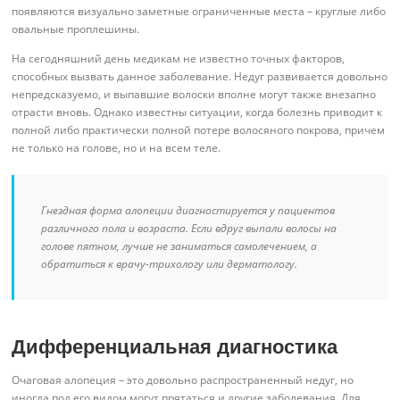
появляются визуально заметные ограниченные места – круглые либо
овальные проплешины.
На сегодняшний день медикам не известно точных факторов,
способных вызвать данное заболевание. Недуг развивается довольно
непредсказуемо, и выпавшие волоски вполне могут также внезапно
отрасти вновь. Однако известны ситуации, когда болезнь приводит к
полной либо практически полной потере волосяного покрова, причем
не только на голове, но и на всем теле.
Гнездная форма алопеции диагностируется у пациентов
различного пола и возраста. Если вдруг выпали волосы на
голове пятном, лучше не заниматься самолечением, а
обратиться к врачу-трихологу или дерматологу.
Дифференциальная диагностика
Очаговая алопеция – это довольно распространенный недуг, но
иногда под его видом могут прятаться и другие заболевания. Для