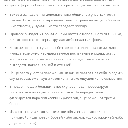
гнездной формы облысения характерны специфические симптомы:
Волосы выпадают на довольно-таки обширных участках кожи
головы. Возможна потеря волосяного покрова на лице либо теле.
В частности, у мужчин часто страдает борода.
Процесс выпадения обычно начинается с небольшого пятнышка,
для которого характерна круглая либо овальная форма.
Кожные покровы в участках без волос выглядят гладкими, лишь
иногда возможно несущественное воспаление эпидермиса. В
частности, во время активной фазы выпадения кожа может
выглядеть покрасневшей и отечной.
Чаще всего участки поражения никак не проявляют себя, в редких
случаях возможен зуд и жжение, а также ощущение покалывания.
В подавляющем большинстве случаев недуг провоцирует
появление лишь одной проплешины. На порядок реже
фиксируется пара облысевших участков, еще реже – от трех и
более.
Известны случаи, когда гнездное облысение становилось
причиной лишь потери бровей либо ресниц (односторонней либо
двухсторонней).