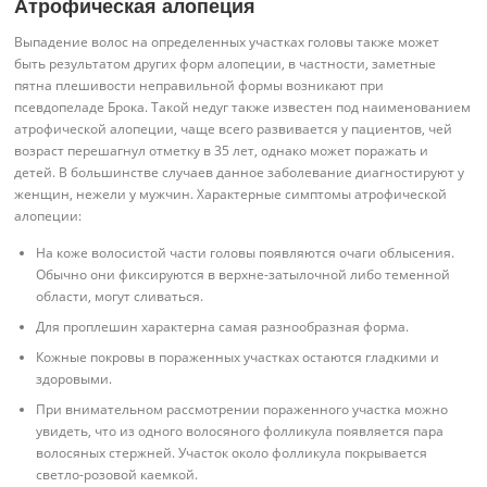
Атрофическая алопеция
Выпадение волос на определенных участках головы также может
быть результатом других форм алопеции, в частности, заметные
пятна плешивости неправильной формы возникают при
псевдопеладе Брока. Такой недуг также известен под наименованием
атрофической алопеции, чаще всего развивается у пациентов, чей
возраст перешагнул отметку в 35 лет, однако может поражать и
детей. В большинстве случаев данное заболевание диагностируют у
женщин, нежели у мужчин. Характерные симптомы атрофической
алопеции:
На коже волосистой части головы появляются очаги облысения.
Обычно они фиксируются в верхне-затылочной либо теменной
области, могут сливаться.
Для проплешин характерна самая разнообразная форма.
Кожные покровы в пораженных участках остаются гладкими и
здоровыми.
При внимательном рассмотрении пораженного участка можно
увидеть, что из одного волосяного фолликула появляется пара
волосяных стержней. Участок около фолликула покрывается
светло-розовой каемкой.