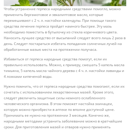
Чтобы устранение герпеса народными средствами помогло, можно
применить бергамотовое и эвкалиптовое масло, которые
перемешивают с 2 ч. л. настойки календулы. При помощи такого
средства лечение герпеса пройдет намного быстрее. Эту мазь
необходимо поместить в бутылочку из стекла коричневого цвета.
Наносить лучшее средство от высыпаний следует всего лишь 2 раза в
день. Следует постараться избегать попадания солнечных лучей на
обработанные мазью места на протяжении получаса.
Избавиться от герпеса народные средства помогут, если их
правильно использовать. Можно, к примеру, смешать 5 капель масла
тимьяна, 5 капель масла чайного дерева с 4 ч. л. настойки лаванды и
4 ложками кипяченой воды.
Нужно помнить, что от герпеса народные средства помогают, если их
сочетать с использованием лекарственных мазей. Кроме этого,
следует увеличить защитные силы немного ослабленного
человеческого организма. В этом поможет настойка эхинацеи,
которую можно приобрести в аптеке по вполне доступной цене.
Принимать ее нужно на протяжении 3 месяцев. Конечно же,
народными методами устранить заболевание можно в кратчайшие
сроки. Для приготовления мазей и отваров нужно применять