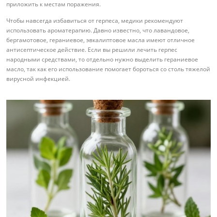
приложить к местам поражения.
Чтобы навсегда избавиться от герпеса, медики рекомендуют
использовать ароматерапию. Давно известно, что лавандовое,
бергамотовое, гераниевое, эвкалиптовое масла имеют отличное
антисептическое действие. Если вы решили лечить герпес
народными средствами, то отдельно нужно выделить гераниевое
масло, так как его использование помогает бороться со столь тяжелой
вирусной инфекцией.