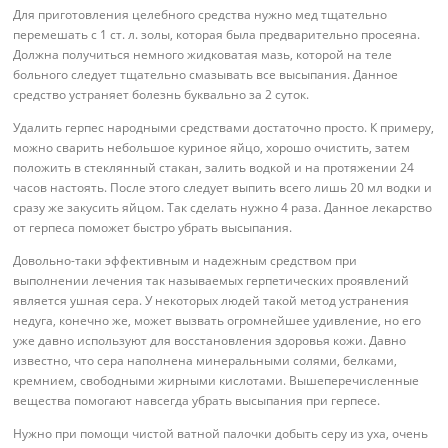
Для приготовления целебного средства нужно мед тщательно
перемешать с 1 ст. л. золы, которая была предварительно просеяна.
Должна получиться немного жидковатая мазь, которой на теле
больного следует тщательно смазывать все высыпания. Данное
средство устраняет болезнь буквально за 2 суток.
Удалить герпес народными средствами достаточно просто. К примеру,
можно сварить небольшое куриное яйцо, хорошо очистить, затем
положить в стеклянный стакан, залить водкой и на протяжении 24
часов настоять. После этого следует выпить всего лишь 20 мл водки и
сразу же закусить яйцом. Так сделать нужно 4 раза. Данное лекарство
от герпеса поможет быстро убрать высыпания.
Довольно-таки эффективным и надежным средством при
выполнении лечения так называемых герпетических проявлений
является ушная сера. У некоторых людей такой метод устранения
недуга, конечно же, может вызвать огромнейшее удивление, но его
уже давно используют для восстановления здоровья кожи. Давно
известно, что сера наполнена минеральными солями, белками,
кремнием, свободными жирными кислотами. Вышеперечисленные
вещества помогают навсегда убрать высыпания при герпесе.
Нужно при помощи чистой ватной палочки добыть серу из уха, очень