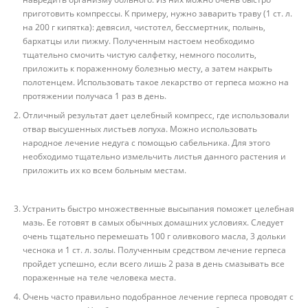
приготовить компрессы. К примеру, нужно заварить траву (1 ст. л.
на 200 г кипятка): девясил, чистотел, бессмертник, полынь,
бархатцы или пижму. Полученным настоем необходимо
тщательно смочить чистую салфетку, немного посолить,
приложить к пораженному болезнью месту, а затем накрыть
полотенцем. Использовать такое лекарство от герпеса можно на
протяжении получаса 1 раз в день.
Отличный результат дает целебный компресс, где использовали
отвар высушенных листьев лопуха. Можно использовать
народное лечение недуга с помощью сабельника. Для этого
необходимо тщательно измельчить листья данного растения и
приложить их ко всем больным местам.
Устранить быстро множественные высыпания поможет целебная
мазь. Ее готовят в самых обычных домашних условиях. Следует
очень тщательно перемешать 100 г оливкового масла, 3 дольки
чеснока и 1 ст. л. золы. Полученным средством лечение герпеса
пройдет успешно, если всего лишь 2 раза в день смазывать все
пораженные на теле человека места.
Очень часто правильно подобранное лечение герпеса проводят с