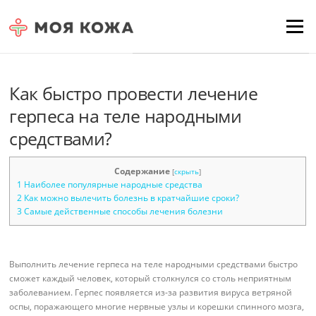
Skip to content
Для любых предложений по
Menu
сайту: moyakoja@cp9.ru
Как быстро провести лечение
герпеса на теле народными
средствами?
Содержание
[
скрыть
]
1
Наиболее популярные народные средства
2
Как можно вылечить болезнь в кратчайшие сроки?
3
Самые действенные способы лечения болезни
Выполнить лечение герпеса на теле народными средствами быстро
сможет каждый человек, который столкнулся со столь неприятным
заболеванием. Герпес появляется из-за развития вируса ветряной
оспы, поражающего многие нервные узлы и корешки спинного мозга,