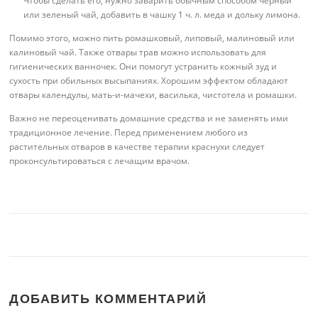
Чтобы сделать его, нужно заварить обычным способом черный
или зеленый чай, добавить в чашку 1 ч. л. меда и дольку лимона.
Помимо этого, можно пить ромашковый, липовый, малиновый или
калиновый чай. Также отвары трав можно использовать для
гигиенических ванночек. Они помогут устранить кожный зуд и
сухость при обильных высыпаниях. Хорошим эффектом обладают
отвары календулы, мать-и-мачехи, василька, чистотела и ромашки.
Важно не переоценивать домашние средства и не заменять ими
традиционное лечение. Перед применением любого из
растительных отваров в качестве терапии краснухи следует
проконсультироваться с лечащим врачом.
ДОБАВИТЬ КОММЕНТАРИЙ