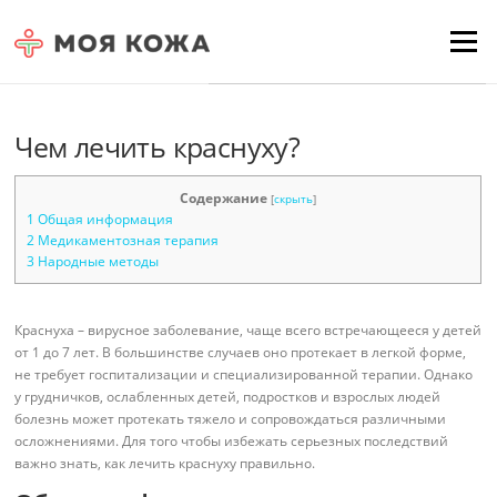
Skip to content
Для любых предложений по
Menu
сайту: moyakoja@cp9.ru
Чем лечить краснуху?
Содержание
[
скрыть
]
1
Общая информация
2
Медикаментозная терапия
3
Народные методы
Краснуха – вирусное заболевание, чаще всего встречающееся у детей
от 1 до 7 лет. В большинстве случаев оно протекает в легкой форме,
не требует госпитализации и специализированной терапии. Однако
у грудничков, ослабленных детей, подростков и взрослых людей
болезнь может протекать тяжело и сопровождаться различными
осложнениями. Для того чтобы избежать серьезных последствий
важно знать, как лечить краснуху правильно.