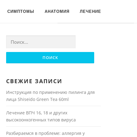
Для любых предложений по
СИМПТОМЫ
АНАТОМИЯ
ЛЕЧЕНИЕ
сайту: moyakoja@cp9.ru
Найти:
СВЕЖИЕ ЗАПИСИ
Инструкция по применению пилинга для
лица Shiseido Green Tea 60ml
Лечение ВПЧ 16, 18 и других
высокоонкогенных типов вируса
Разбираемся в проблеме: аллергия у