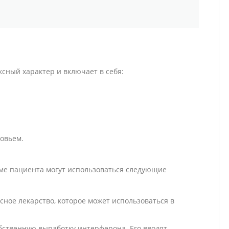
сный характер и включает в себя:
овьем.
зме пациента могут использоваться следующие
ное лекарство, которое может использоваться в
бственную выработку интерферона. Его вводят