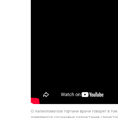
О папилломатозе гортани врачи говорят в том 
появляются сосочковые разрастания слизисто