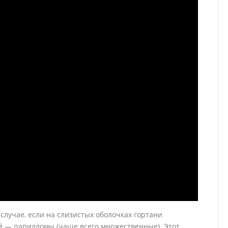
случае, если на слизистых оболочках гортани
й — папилломы (чаще всего множественные). Этот