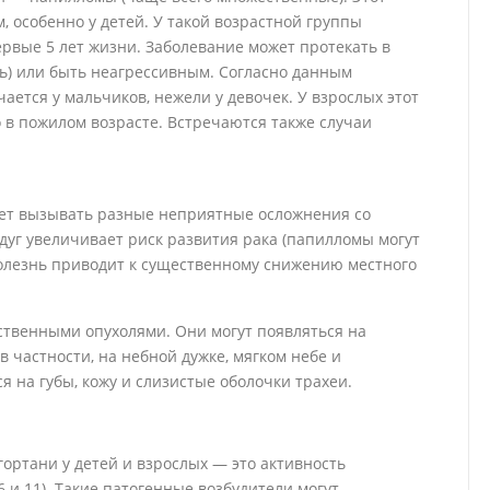
 особенно у детей. У такой возрастной группы
рвые 5 лет жизни. Заболевание может протекать в
ь) или быть неагрессивным. Согласно данным
ается у мальчиков, нежели у девочек. У взрослых этот
о в пожилом возрасте. Встречаются также случаи
жет вызывать разные неприятные осложнения со
дуг увеличивает риск развития рака (папилломы могут
Болезнь приводит к существенному снижению местного
ственными опухолями. Они могут появляться на
 в частности, на небной дужке, мягком небе и
 на губы, кожу и слизистые оболочки трахеи.
ортани у детей и взрослых — это активность
6 и 11). Такие патогенные возбудители могут