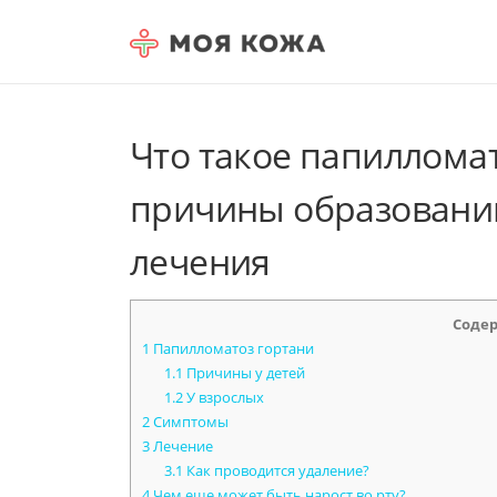
Skip to content
Что такое папилломат
причины образований
лечения
Соде
1
Папилломатоз гортани
1.1
Причины у детей
1.2
У взрослых
2
Симптомы
3
Лечение
3.1
Как проводится удаление?
4
Чем еще может быть нарост во рту?