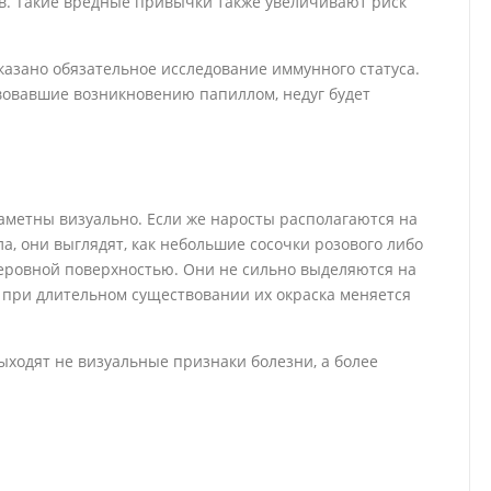
в. Такие вредные привычки также увеличивают риск
азано обязательное исследование иммунного статуса.
вовавшие возникновению папиллом, недуг будет
аметны визуально. Если же наросты располагаются на
ла, они выглядят, как небольшие сосочки розового либо
неровной поверхностью. Они не сильно выделяются на
 при длительном существовании их окраска меняется
ходят не визуальные признаки болезни, а более