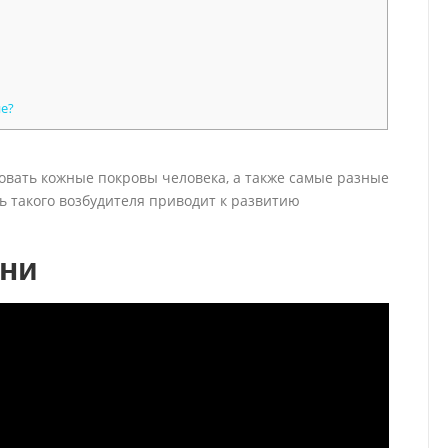
ие?
вать кожные покровы человека, а также самые разные
ь такого возбудителя приводит к развитию
ани