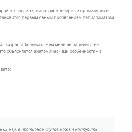
орой втягивается живот, межреберные промежутки и
 становится первым явным проявлением папилломатоза
т возраста больного. Чем меньше пациент, тем
что объясняется анатомическими особенностями
вато:
нных мер, в противном случае может наступить