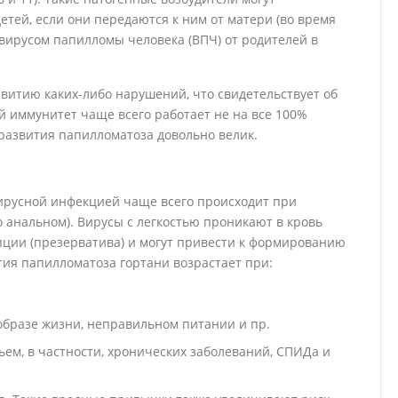
етей, если они передаются к ним от матери (во время
 вирусом папилломы человека (ВПЧ) от родителей в
витию каких-либо нарушений, что свидетельствует об
й иммунитет чаще всего работает не на все 100%
 развития папилломатоза довольно велик.
ирусной инфекцией чаще всего происходит при
о анальном). Вирусы с легкостью проникают в кровь
ции (презерватива) и могут привести к формированию
ия папилломатоза гортани возрастает при:
бразе жизни, неправильном питании и пр.
ем, в частности, хронических заболеваний, СПИДа и