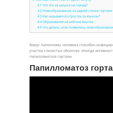
4.1
Что это за шишка на гланде?
4.2
Новообразование на задней стенке гортани
4.3
Как называется отросток за языком?
4.4
Образования на небном язычке
4.5
Что делать, если появилось новообразован
Вирус папилломы человека способен инфициро
участки слизистых оболочек. Иногда активност
папилломатоза гортани.
Папилломатоз горт