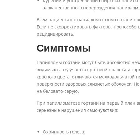
Курении и употреблении спиртных напитко
злокачественного перерождения папиллом.
Всем пациентам с папилломатозом гортани пок
Если не скорректировать факторы, поспособст
рецидивировать.
Симптомы
Папилломы гортани могут быть абсолютно нез
видимых глазу участках ротовой полости и гор
красного цвета, отличаются мелкодольчатой 
поверхности здоровых слизистых оболочек. Но
на беловато-серую.
При папилломатозе гортани на первый план вы
серьезные нарушения самочувствия:
Охриплость голоса.