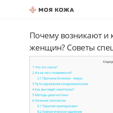
Skip to content
Почему возникают и 
женщин? Советы спе
Соде
1
Что это такое?
2
Из-за чего появляются?
2.1
Причина болезни – вирус
3
Пути заражения кондиломатозом
4
Как выглядят симптомы?
5
Методы диагностики
6
Лечение патологии
6.1
Терапия препаратами
6.2
Хирургическое удаление