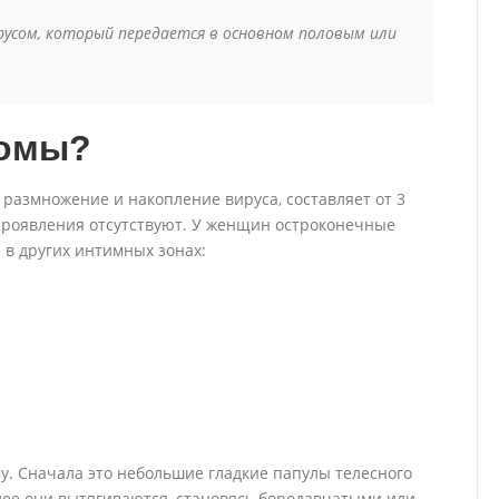
усом, который передается в основном половым или
томы?
размножение и накопление вируса, составляет от 3
 проявления отсутствуют. У женщин остроконечные
 в других интимных зонах:
у. Сначала это небольшие гладкие папулы телесного
лее они вытягиваются, становясь бородавчатыми или