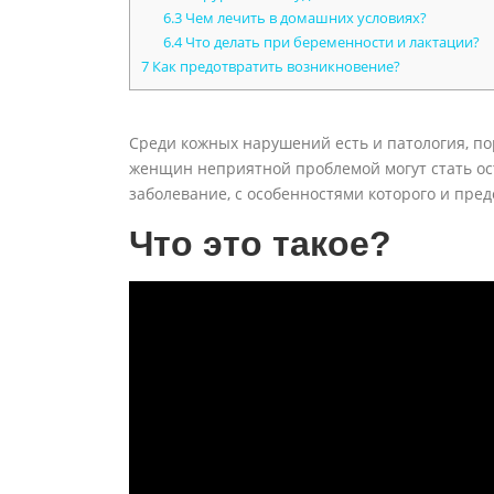
6.3
Чем лечить в домашних условиях?
6.4
Что делать при беременности и лактации?
7
Как предотвратить возникновение?
Среди кожных нарушений есть и патология, 
женщин неприятной проблемой могут стать о
заболевание, с особенностями которого и пред
Что это такое?