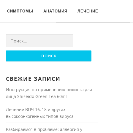
Для любых предложений по
СИМПТОМЫ
АНАТОМИЯ
ЛЕЧЕНИЕ
сайту: moyakoja@cp9.ru
Найти:
СВЕЖИЕ ЗАПИСИ
Инструкция по применению пилинга для
лица Shiseido Green Tea 60ml
Лечение ВПЧ 16, 18 и других
высокоонкогенных типов вируса
Разбираемся в проблеме: аллергия у