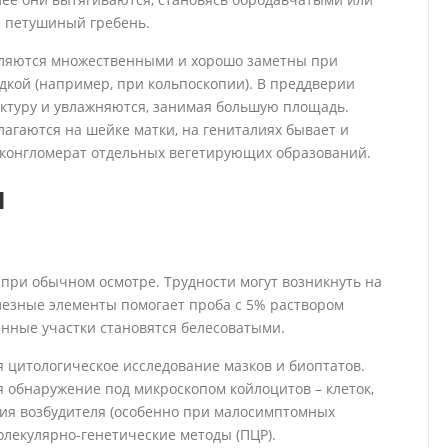
и петушиный гребень.
вляются множественными и хорошо заметны при
одкой (например, при кольпоскопии). В преддверии
ктуру и увлажняются, занимая большую площадь.
агаются на шейке матки, на гениталиях бывает и
 конгломерат отдельных вегетирующих образований.
и
при обычном осмотре. Трудности могут возникнуть на
улезные элементы помогает проба с 5% раствором
енные участки становятся белесоватыми.
 цитологическое исследование мазков и биоптатов.
обнаружение под микроскопом койлоцитов – клеток,
ния возбудителя (особенно при малосимптомных
лекулярно-генетические методы (ПЦР).