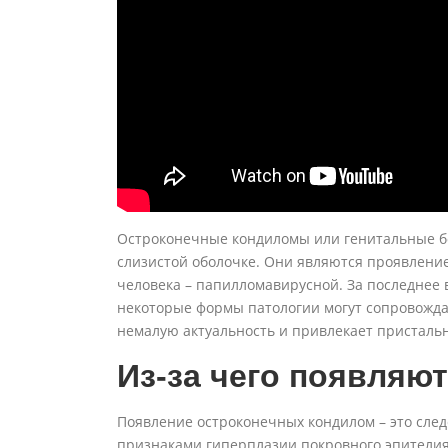
Остроконечные кондиломы или генитальные бо
слизистой оболочке. Они являются проявлени
человека – папилломавирусной. За последнее 
некоторые формы патологии могут сопровожда
немалую актуальность и привлекает присталь
Из-за чего появляю
Появление остроконечных кондилом – это след
признаками гиперплазии покровного эпителия