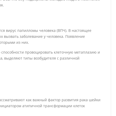
я.
ся вирус папилломы человека (ВПЧ). В настоящее
ых вызвать заболевание у человека. Появление
оторыми из них.
го способности провоцировать клеточную метаплазию и
ка, выделяют типы возбудителя с различной
ассматривают как важный фактор развития рака шейки
 инициатором атипичной трансформации клеток