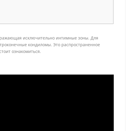
поражающая исключительно интимные зоны. Для
строконечные кондиломы. Это распространенное
стоит ознакомиться.