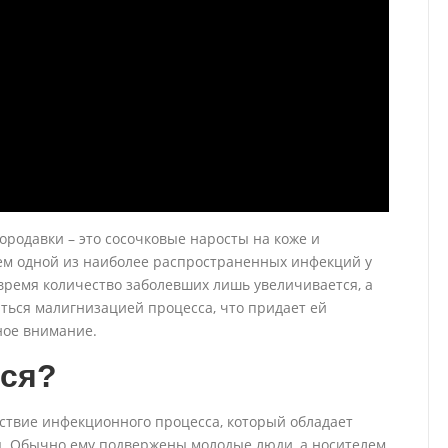
родавки – это сосочковые наросты на коже и
ем одной из наиболее распространенных инфекций у
время количество заболевших лишь увеличивается, а
ться малигнизацией процесса, что придает ей
ное внимание.
тся?
ствие инфекционного процесса, который обладает
. Обычно ему подвержены молодые люди, а носителем