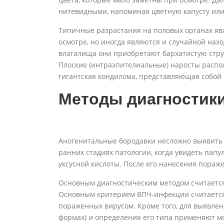
нитевидными, напоминая цветную капусту ил
Типичные разрастания на половых органах я
осмотре, но иногда являются и случайной нах
влагалища они приобретают бархатистую стру
Плоские (интраэпителиальные) наросты распол
гигантская кондилома, представляющая собой
Методы диагностик
Аногенитальные бородавки несложно выявить 
ранних стадиях патологии, когда увидеть пап
уксусной кислоты. После его нанесения пораж
Основным диагностическим методом считается
Основным критерием ВПЧ-инфекции считается 
пораженных вирусом. Кроме того, для выявле
формах) и определения его типа применяют мо