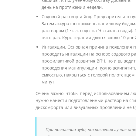
кашицы. К полученному составу добавить 1 
день на протяжении недели.
Содовый раствор и йод. Предварительно ну
Затем аккуратно прижечь папиллому йодом
раствором (1 ч. л. соды на ½ стакана воды)
пять раз. Курс терапии длится около 10 дне
Ингаляции. Основная причина появления п
проводить ингаляции на основе содового ра
профилактикой развития ВПЧ, но и выводит 
проведения манипуляции нужно вскипятить в
емкостью, накрыться с головой полотенцем
минут.
Очень важно, чтобы перед использованием люб
нужно нанести подготовленный раствор на сгиб
дискомфорта или визуальных проявлений не бу
При появлении зуда, покраснения лучше от