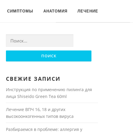
Для любых предложений по
СИМПТОМЫ
АНАТОМИЯ
ЛЕЧЕНИЕ
сайту: moyakoja@cp9.ru
Найти:
СВЕЖИЕ ЗАПИСИ
Инструкция по применению пилинга для
лица Shiseido Green Tea 60ml
Лечение ВПЧ 16, 18 и других
высокоонкогенных типов вируса
Разбираемся в проблеме: аллергия у