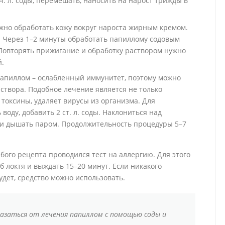
ч. л. соды, перемешать, наносить на нарост трижды в
жно обработать кожу вокруг нароста жирным кремом.
. Через 1–2 минуты обработать папиллому содовым
. Повторять прижигание и обработку раствором нужно
й.
апиллом – ослабленный иммунитет, поэтому можно
створа. Подобное лечение является не только
токсины, удаляет вирусы из организма. Для
оду, добавить 2 ст. л. соды. Наклониться над
 и дышать паром. Продолжительность процедуры 5–7
ого рецепта проводился тест на аллергию. Для этого
 локтя и выждать 15–20 минут. Если никакого
дет, средство можно использовать.
казаться от лечения папиллом с помощью соды и