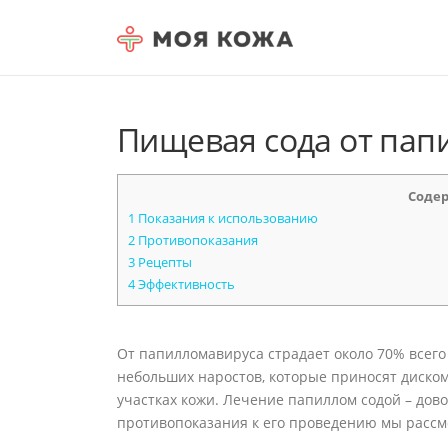
Skip to content
Пищевая сода от пап
Соде
1
Показания к использованию
2
Противопоказания
3
Рецепты
4
Эффективность
От папилломавируса страдает около 70% всего
небольших наростов, которые приносят диско
участках кожи. Лечение папиллом содой – дов
противопоказания к его проведению мы рассмо