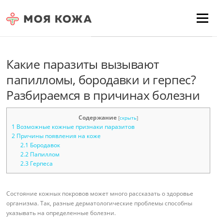
Skip to content
Для любых предложений по
Menu
сайту: moyakoja@cp9.ru
Какие паразиты вызывают
папилломы, бородавки и герпес?
Разбираемся в причинах болезни
Содержание
[
скрыть
]
1
Возможные кожные признаки паразитов
2
Причины появления на коже
2.1
Бородавок
2.2
Папиллом
2.3
Герпеса
Состояние кожных покровов может много рассказать о здоровье
организма. Так, разные дерматологические проблемы способны
указывать на определенные болезни.