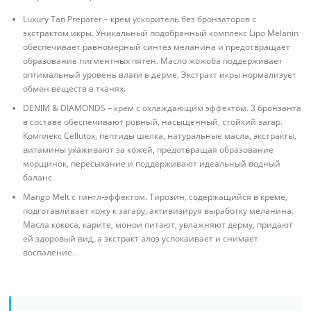
Luxury Tan Preparer – крем ускоритель без бронзаторов с
экстрактом икры. Уникальный подобранный комплекс Lipo Melanin
обеспечивает равномерный синтез меланина и предотвращает
образование пигментных пятен. Масло жожоба поддерживает
оптимальный уровень влаги в дерме. Экстракт икры нормализует
обмен веществ в тканях.
DENIM & DIAMONDS – крем с охлаждающим эффектом. 3 бронзанта
в составе обеспечивают ровный, насыщенный, стойкий загар.
Комплекс Cellutox, пептиды шелка, натуральные масла, экстракты,
витамины ухаживают за кожей, предотвращая образование
морщинок, пересыхание и поддерживают идеальный водный
баланс.
Mango Melt с тингл-эффектом. Тирозин, содержащийся в креме,
подготавливает кожу к загару, активизируя выработку меланина.
Масла кокоса, карите, монои питают, увлажняют дерму, придают
ей здоровый вид, а экстракт алоэ успокаивает и снимает
воспаление.