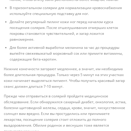
В горизонтальном солярии для нормализации кровоснабжения
используйте специальную подставку для ног.
Делайте регулярный пилинг кожи ног перед началом курса
посещения солярия. После отшелушивания отмерших клеток
покровы становится чувствительней, и загар ложится
равномернее.
Для более активной выработки меланина за час до процедуры
выпейте свежевыжатый морковный сок или примите витамины,
содержащие бета-каротин.
Нижние конечности загорают медленнее, а значит, им необходима
более длительная процедура. Только через 5 минут на этих участках
кожи начинает выделяться пигмент. Чтобы получить красивый загар
сеанс должен длиться 7-10 минут.
Прежде чем отправиться в солярий пройдите медицинское
обследование. Если обнаружился сахарный диабет, онкология, астма,
болезни щитовидной железы, сердца, крови, значит, «искусственное
солнце» вам вредно. Если вы простудились или принимаете
лекарства, посещение солярия стоит отложить до полного
выздоровления. Обилие родинок и веснушек тоже является