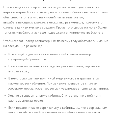
При посещении солярия пигментация на разных участках кожи
неравномерна. И как правило, ноги остаются более светлыми. Врачи
объясняют это тем, что на нижней части тела клеток,
вырабатывающих меланин, в несколько раз меньше, поэтому его
синтез в данных местах замедлен. Кроме того, дерма на ногах более
толстая, «грубая», и меньше подвержена влиянию ультрафиолета.
Чтобы сделать загар равномерным по всему телу обратите внимание
на следующие рекомендации:
Используйте для нижних конечностей крем-активатор,
содержащий бронзаторы.
Наносите косметические средства ровным слоем, тщательно
втирая в кожу.
В некоторых случаях причиной медленного загара является
плохое кровоснабжение. Применение препаратов с тингл-
эффектом нормализует кровоток и увеличивает синтез меланина.
Ходите в горизонтальную кабинку. Считается, что в ней ноги
равномернее загорают.
Если предпочитаете вертикальную кабинку, ищите с зеркальным
полом, чтобы внизу были расположены более мощные лампы.