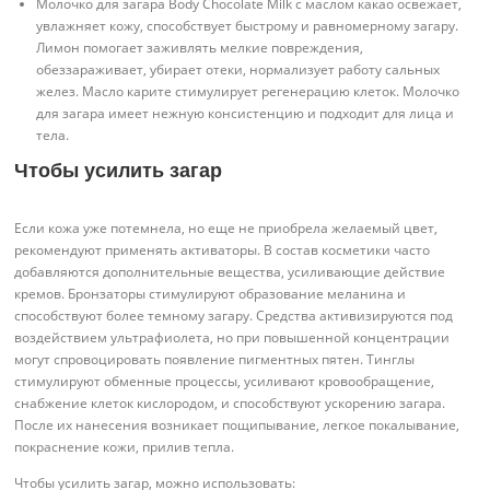
Молочко для загара Body Chocolate Milk с маслом какао освежает,
увлажняет кожу, способствует быстрому и равномерному загару.
Лимон помогает заживлять мелкие повреждения,
обеззараживает, убирает отеки, нормализует работу сальных
желез. Масло карите стимулирует регенерацию клеток. Молочко
для загара имеет нежную консистенцию и подходит для лица и
тела.
Чтобы усилить загар
Если кожа уже потемнела, но еще не приобрела желаемый цвет,
рекомендуют применять активаторы. В состав косметики часто
добавляются дополнительные вещества, усиливающие действие
кремов. Бронзаторы стимулируют образование меланина и
способствуют более темному загару. Средства активизируются под
воздействием ультрафиолета, но при повышенной концентрации
могут спровоцировать появление пигментных пятен. Тинглы
стимулируют обменные процессы, усиливают кровообращение,
снабжение клеток кислородом, и способствуют ускорению загара.
После их нанесения возникает пощипывание, легкое покалывание,
покраснение кожи, прилив тепла.
Чтобы усилить загар, можно использовать: