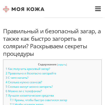
Skip to content
Для любых предложений по
Menu
сайту: moyakoja@cp9.ru
Правильный и безопасный загар, а
также как быстро загореть в
солярии? Раскрываем секреты
процедуры
Содержание
[
скрыть
]
1
Как получить красивый загар?
2
Правильно и безопасно загорайте
3
С чего начать?
4
Сколько нужно сеансов?
5
Сколько минут можно загорать?
6
Можно ли с телефоном?
7
Лучшие косметические средства
7.1
Кремы, чтобы быстро схватился загар
7.2
Чтобы усилить загар