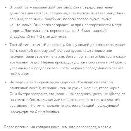
Второй тип – европейский светлый. Кожа у представителей
данного типа светлая, возможно, есть веснушки; глаза могут быть
серыми, зелеными, голубыми; волосы светло-русые, русые,
каштановые. Они легко загорают, но при неосторожности могут
сгореть. Длительность первого сеанса 3–4 мин, каждый
следующий на 1–2 мин длиннее.
Третий тип – темный европеец. Кожа у людей данного типа может
быть светлой или смуглой; волосы русые, каштановые или
черные; глаза серые или карие. Загар проявляется быстро, а ожоги
возникают редко. Первая процедура должна составлять 3–4 мин, с
увеличением продолжительности каждого последующего сеанса
на 2 минуты.
Четвертый тип – средиземноморский. Это люди со смуглой
оливковой кожей; их волосы темно-русые, черные; глаза карие.
Они быстро загорают, становясь шоколадного цвета, не обгорают
на солнце. Оптимальная длительность первого сеанса для них
составляет 4–5 мин, продолжительность каждой последующей
процедуры на 2 мин больше.
После посещения солярия кожа немного порозовеет, а затем