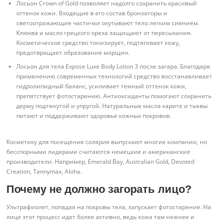
Лосьон Crown of Gold позволяет надолго сохранить красивый
оттенок кожи. Входящие в его состав бронзаторы и
светоотражающие частички окутывают тело легким сиянием.
Клюква и масло грецкого ореха защищают от пересыхания.
Косметическое средство тонизирует, подтягивает кожу,
предотвращает образование морщин.
Лосьон для тела Expose Luxe Body Lotion 3 после загара. Благодаря
применению современных технологий средство восстанавливает
гидролипидный баланс, усиливает темный оттенок кожи,
препятствует фотостарению. Антиоксиданты помогают сохранить
дерму подтянутой и упругой. Натуральные масла карите и тыквы
питают и поддерживают здоровье кожных покровов.
Косметику для посещения солярия выпускают многие компании, но
бесспорными лидерами считаются немецкие и американские
производители. Например, Emerald Bay, Australian Gold, Devoted
Creation, Tannymax, Aloha.
Почему не должно загорать лицо?
Ультрафиолет, попадая на покровы тела, запускает фотостарение. На
лице этот процесс идет более активно, ведь кожа там нежнее и