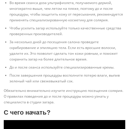
Во время сеанса доза ультрафиолета, получаемого дермой,
многократно выше, чем летом на пляже, поэтому до и после
процедуры, чтобы защитить кожу от пересыхания, рекомендуется
применять специализированную косметику для солярия.
Чтобы усилить загар используйте только качественные средства
проверенных производителей.
За несколько дней до посещения салона проведите
скрабирование и эпиляцию тела. Если есть вросшие волоски,
удалите их. Это позволит сделать тон кожи ровным, и поможет
сохранить загар на более длительное время.
До и после сеанса используйте специализированные кремы.
После завершения процедуры восполните потерю влаги, выпив
зеленый чай или свежевыжатый сок.
Обязательно внимательно изучите инструкцию посещения солярия.
О правилах поведения до и после процедуры можно узнать у
специалиста в студии загара.
С чего начать?