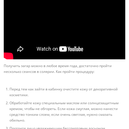
Получить загар можно в любое время года, достаточно пройти
несколько сеансов в солярии. Как пройти процедуру:
Перед тем как зайти в кабинку очистите кожу от декоративной
косметики.
Обработайте кожу специальным маслом или солнцезащитным
кремом, чтобы не обгореть. Если кожа смуглая, можно нанести
средство тонким слоем, если очень светлая, нужно смазать
обильно.
Протрите лицо увлажняющим бесспиртовым лосьоном.