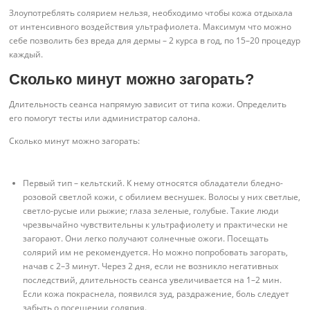
Злоупотреблять солярием нельзя, необходимо чтобы кожа отдыхала
от интенсивного воздействия ультрафиолета. Максимум что можно
себе позволить без вреда для дермы – 2 курса в год, по 15–20 процедур
каждый.
Сколько минут можно загорать?
Длительность сеанса напрямую зависит от типа кожи. Определить
его помогут тесты или администратор салона.
Сколько минут можно загорать:
Первый тип – кельтский. К нему относятся обладатели бледно-
розовой светлой кожи, с обилием веснушек. Волосы у них светлые,
светло-русые или рыжие; глаза зеленые, голубые. Такие люди
чрезвычайно чувствительны к ультрафиолету и практически не
загорают. Они легко получают солнечные ожоги. Посещать
солярий им не рекомендуется. Но можно попробовать загорать,
начав с 2–3 минут. Через 2 дня, если не возникло негативных
последствий, длительность сеанса увеличивается на 1–2 мин.
Если кожа покраснела, появился зуд, раздражение, боль следует
забыть о посещении солярия.