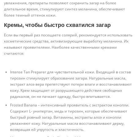
увлажнения, препараты позволяют сохранить загар на более
длительное время, стимулируют синтез меланина, обеспечивают
более темный оттенок кожи.
Кремы, чтобы быстро схватился загар
Если вы первый раз посещаете солярий, рекомендуется использовать
косметические средства, активизирующие выработку меланина. Их
называют проявителями. Наиболее качественными кремами
считаются:
Intense Tan Preparer для чувствительной кожи. Входящий в состав
тирозин стимулирует образование загара. Натуральные масла,
экстракт алоэ вера препятствуют потери влаги и восстанавливают
кожу. Крем защищает от разрушающего действия свободных
радикалов, он не пачкает одежду, быстро впитывается.
Frosted Banana – интенсивный проявитель с экстрактом конопли.
Содержит L- унипертан, медь и тирозин, которые обеспечивают
быстрый ровный загар. Витамины, экстракты алоэ и конопли
увлажняют кожу. Натуральные масла восстанавливают дерму,
возвращая ей упругость и эластичность.