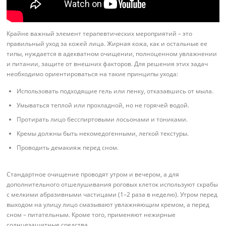
Крайне важный элемент терапевтических мероприятий – это
правильный уход за кожей лица. Жирная кожа, как и остальные ее
типы, нуждается в адекватном очищении, полноценном увлажнении
и питании, защите от внешних факторов. Для решения этих задач
необходимо ориентироваться на такие принципы ухода:
Использовать подходящие гель или пенку, отказавшись от мыла.
Умываться теплой или прохладной, но не горячей водой.
Протирать лицо бесспиртовыми лосьонами и тониками.
Кремы должны быть некомедогенными, легкой текстуры.
Проводить демакияж перед сном.
Стандартное очищение проводят утром и вечером, а для
дополнительного отшелушивания роговых клеток используют скрабы
с мелкими абразивными частицами (1–2 раза в неделю). Утром перед
выходом на улицу лицо смазывают увлажняющим кремом, а перед
сном – питательным. Кроме того, применяют нежирные
солнцезащитные средства.