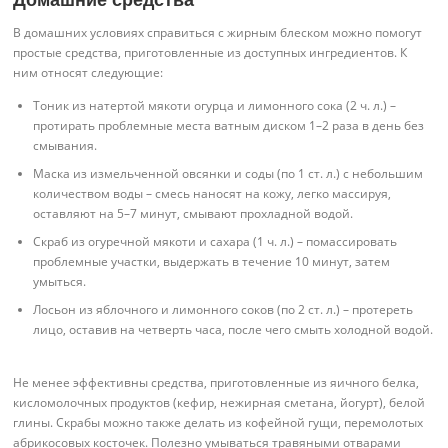
В домашних условиях справиться с жирным блеском можно помогут
простые средства, приготовленные из доступных ингредиентов. К
ним относят следующие:
Тоник из натертой мякоти огурца и лимонного сока (2 ч. л.) –
протирать проблемные места ватным диском 1–2 раза в день без
смывания.
Маска из измельченной овсянки и соды (по 1 ст. л.) с небольшим
количеством воды – смесь наносят на кожу, легко массируя,
оставляют на 5–7 минут, смывают прохладной водой.
Скраб из огуречной мякоти и сахара (1 ч. л.) – помассировать
проблемные участки, выдержать в течение 10 минут, затем
умыться.
Лосьон из яблочного и лимонного соков (по 2 ст. л.) – протереть
лицо, оставив на четверть часа, после чего смыть холодной водой.
Не менее эффективны средства, приготовленные из яичного белка,
кисломолочных продуктов (кефир, нежирная сметана, йогурт), белой
глины. Скрабы можно также делать из кофейной гущи, перемолотых
абрикосовых косточек. Полезно умываться травяными отварами