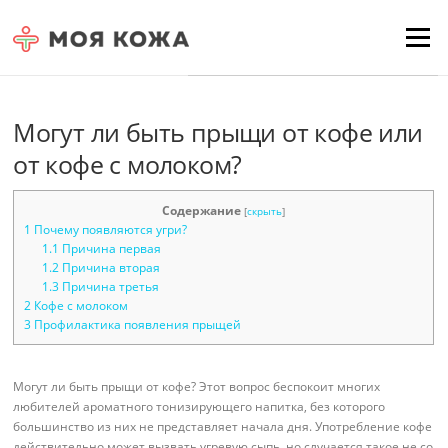
Skip to content
Для любых предложений по
Menu
сайту: moyakoja@cp9.ru
Могут ли быть прыщи от кофе или
от кофе с молоком?
Содержание
[
скрыть
]
1
Почему появляются угри?
1.1
Причина первая
1.2
Причина вторая
1.3
Причина третья
2
Кофе с молоком
3
Профилактика появления прыщей
Могут ли быть прыщи от кофе? Этот вопрос беспокоит многих
любителей ароматного тонизирующего напитка, без которого
большинство из них не представляет начала дня. Употребление кофе
действительно может вызвать угревую сыпь, но случается такое не со