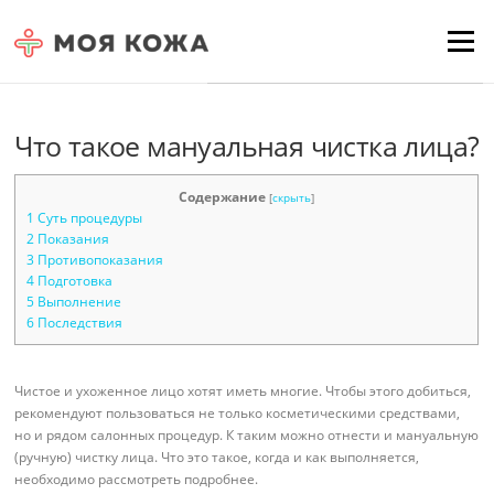
Skip to content
Для любых предложений по
Menu
сайту: moyakoja@cp9.ru
Что такое мануальная чистка лица?
Содержание
[
скрыть
]
1
Суть процедуры
2
Показания
3
Противопоказания
4
Подготовка
5
Выполнение
6
Последствия
Чистое и ухоженное лицо хотят иметь многие. Чтобы этого добиться,
рекомендуют пользоваться не только косметическими средствами,
но и рядом салонных процедур. К таким можно отнести и мануальную
(ручную) чистку лица. Что это такое, когда и как выполняется,
необходимо рассмотреть подробнее.