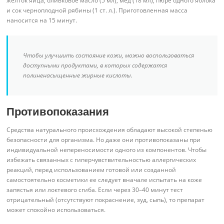
желток яйца, оливковое масло (5 мл), мед (18 мл), пюре одного яблока
и сок черноплодной рябины (1 ст. л.). Приготовленная масса
наносится на 15 минут.
Чтобы улучшить состояние кожи, можно воспользоваться
доступными продуктами, в которых содержатся
полиненасыщенные жирные кислоты.
Противопоказания
Средства натурального происхождения обладают высокой степенью
безопасности для организма. Но даже они противопоказаны при
индивидуальной непереносимости одного из компонентов. Чтобы
избежать связанных с гиперчувствительностью аллергических
реакций, перед использованием готовой или созданной
самостоятельно косметики ее следует вначале испытать на коже
запястья или локтевого сгиба. Если через 30–40 минут тест
отрицательный (отсутствуют покраснение, зуд, сыпь), то препарат
может спокойно использоваться.