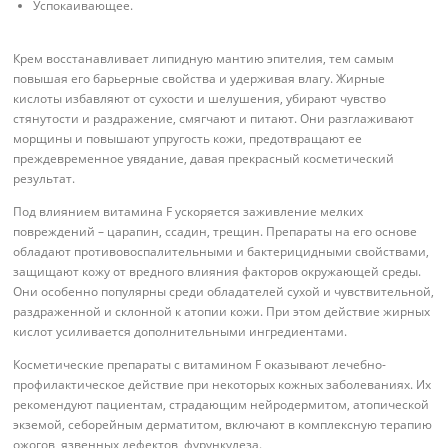
Успокаивающее.
Крем восстанавливает липидную мантию эпителия, тем самым
повышая его барьерные свойства и удерживая влагу. Жирные
кислоты избавляют от сухости и шелушения, убирают чувство
стянутости и раздражение, смягчают и питают. Они разглаживают
морщины и повышают упругость кожи, предотвращают ее
преждевременное увядание, давая прекрасный косметический
результат.
Под влиянием витамина F ускоряется заживление мелких
повреждений – царапин, ссадин, трещин. Препараты на его основе
обладают противовоспалительными и бактерицидными свойствами,
защищают кожу от вредного влияния факторов окружающей среды.
Они особенно популярны среди обладателей сухой и чувствительной,
раздраженной и склонной к атопии кожи. При этом действие жирных
кислот усиливается дополнительными ингредиентами.
Косметические препараты с витамином F оказывают лечебно-
профилактическое действие при некоторых кожных заболеваниях. Их
рекомендуют пациентам, страдающим нейродермитом, атопической
экземой, себорейным дерматитом, включают в комплексную терапию
ожогов, язвенных дефектов, фурункулеза.