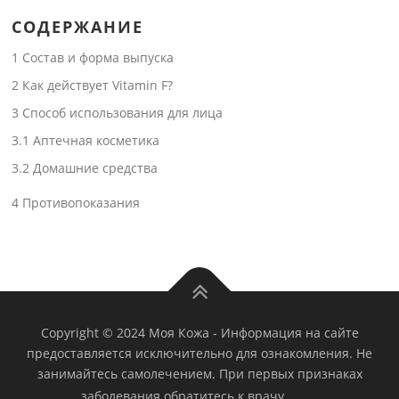
СОДЕРЖАНИЕ
1
Состав и форма выпуска
2
Как действует Vitamin F?
3
Способ использования для лица
3.1
Аптечная косметика
3.2
Домашние средства
4
Противопоказания
Copyright © 2024 Моя Кожа
-
Информация на сайте
предоставляется исключительно для ознакомления. Не
занимайтесь самолечением. При первых признаках
заболевания обратитесь к врачу.