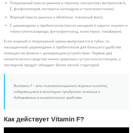
Полужирный (масло рыжика и персика, концентрат витаминов A,
E, фосфолипидов, экстракты календулы и тысячелистника).
Жирный (масло рыжика и облепихи, пчелиный воск).
С церамидами и пребиотиком (масло миндаля и карите, инулин и
глюко-олигосахариды, фитосфингозид, холестерол, токоферол).
Если жирный и полужирный кремы выпускаются в тубах, то
насыщенный церамидами и пребиотиком для большего удобства
помещен во флакон с дозирующим устройством. Первые два
косметических средства имеют довольно густую консистенцию, а
последний продукт обладает более легкой структурой.
Витамин F – это полиненасыщенные жирные кислоты,
содержащиеся в некоторых продуктах питания и
добавляемые в косметические средства.
Как действует Vitamin F?