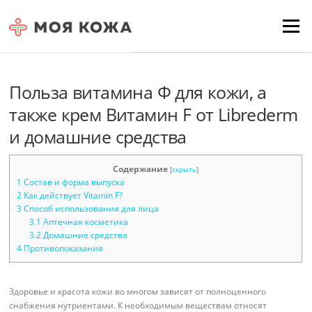
Skip to content
Для любых предложений по
Menu
сайту: moyakoja@cp9.ru
Польза витамина Ф для кожи, а
также крем Витамин F от Librederm
и домашние средства
Содержание
[
скрыть
]
1
Состав и форма выпуска
2
Как действует Vitamin F?
3
Способ использования для лица
3.1
Аптечная косметика
3.2
Домашние средства
4
Противопоказания
Здоровье и красота кожи во многом зависят от полноценного
снабжения нутриентами. К необходимым веществам относят