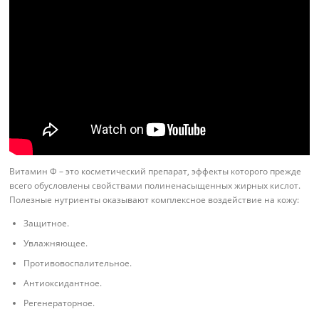
Витамин Ф – это косметический препарат, эффекты которого прежде
всего обусловлены свойствами полиненасыщенных жирных кислот.
Полезные нутриенты оказывают комплексное воздействие на кожу:
Защитное.
Увлажняющее.
Противовоспалительное.
Антиоксидантное.
Регенераторное.