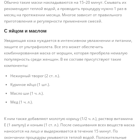
Обычно такие маски накладываются на 15–20 минут. Смывать их
рекомендуют теплой водой, а проводить процедуру нужно 1 раз в
месяц на протяжении месяца. Многое зависит от правильного
приготовления и регулярности применения смесей.
С яйцом и маслом
Увядающая кожа нуждается в интенсивном увлажнении и питании,
защите от ультрафиолета. Все это может обеспечить
комбинированная маска от морщин, которая приобрела немалую
популярность среди женщин. В ее составе присутствуют такие
компоненты:
Нежирный творог (2 ст. л.).
Куриное яйцо (1 шт.).
Масло ши (1 ч. л.).
Мед (1 ч. л.).
К ним также добавляют молотую корицу (1/2 ч. л.), раствор витамина
E (1 ампулу) и коньяк (1 ст. л.). После смешивания всех веществ маска
наносится на лицо и выдерживается в течение 15 минут. По
окончании процедуры умываются теплой водой. Положительные