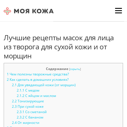
Skip to content
Для любых предложений по
Menu
сайту: moyakoja@cp9.ru
Лучшие рецепты масок для лица
из творога для сухой кожи и от
морщин
Содержание
[
скрыть
]
1
Чем полезны творожные средства?
2
Как сделать в домашних условиях?
2.1
Для увядающей кожи (от морщин)
2.1.1
С медом
2.1.2
С яйцом и маслом
2.2
Тонизирующие
2.3
При сухой коже
2.3.1
Со сметаной
2.3.2
С бананом
2.4
От жирности