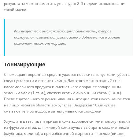
результаты можно заметить уже спустя 2–3 недели использования
такой маски.
Как вещество с омолаживающими свойствами, творог
пользуется немалой популярностью и добавляется в состав
различных масок от морщин.
Тонизирующие
С помощью творожных средств удается повысить тонус кожи, убрать
следы усталости и освежить лицо. Для этого можно взять 2 ст. л.
кисломолочного продукта и смешать его с заранее заваренным
зеленым чаем (1 ст. л.), свежевыжатым лимонным соком (1 ч. л.).
После тщательного перемешивания ингредиентов маска наносится
на лицо, избегая области вокруг глаз. Выдержав 10 минут, ее
смывают теплой водой, а затем умываются холодной.
Улучшить цвет лица и придать коже здоровое сияние помогут маски
из фруктов и ягод. Для жирной кожи лучше выбирать сладкие плоды
(клубника, малина), а при избыточной жирности – кислые (вишня,