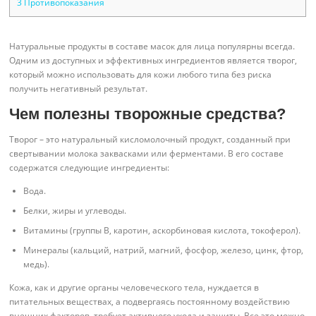
3
Противопоказания
Натуральные продукты в составе масок для лица популярны всегда.
Одним из доступных и эффективных ингредиентов является творог,
который можно использовать для кожи любого типа без риска
получить негативный результат.
Чем полезны творожные средства?
Творог – это натуральный кисломолочный продукт, созданный при
свертывании молока заквасками или ферментами. В его составе
содержатся следующие ингредиенты:
Вода.
Белки, жиры и углеводы.
Витамины (группы B, каротин, аскорбиновая кислота, токоферол).
Минералы (кальций, натрий, магний, фосфор, железо, цинк, фтор,
медь).
Кожа, как и другие органы человеческого тела, нуждается в
питательных веществах, а подвергаясь постоянному воздействию
внешних факторов, требует активного ухода и защиты. Все это можно