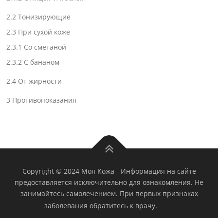
2.2
Тонизирующие
2.3
При сухой коже
2.3.1
Со сметаной
2.3.2
С бананом
2.4
От жирности
3
Противопоказания
Copyright © 2024 Моя Кожа
-
Информация на сайте
предоставляется исключительно для ознакомления. Не
занимайтесь самолечением. При первых признаках
заболевания обратитесь к врачу.