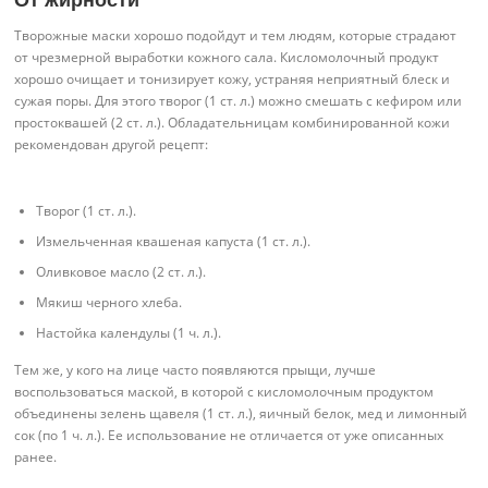
От жирности
Творожные маски хорошо подойдут и тем людям, которые страдают
от чрезмерной выработки кожного сала. Кисломолочный продукт
хорошо очищает и тонизирует кожу, устраняя неприятный блеск и
сужая поры. Для этого творог (1 ст. л.) можно смешать с кефиром или
простоквашей (2 ст. л.). Обладательницам комбинированной кожи
рекомендован другой рецепт:
Творог (1 ст. л.).
Измельченная квашеная капуста (1 ст. л.).
Оливковое масло (2 ст. л.).
Мякиш черного хлеба.
Настойка календулы (1 ч. л.).
Тем же, у кого на лице часто появляются прыщи, лучше
воспользоваться маской, в которой с кисломолочным продуктом
объединены зелень щавеля (1 ст. л.), яичный белок, мед и лимонный
сок (по 1 ч. л.). Ее использование не отличается от уже описанных
ранее.