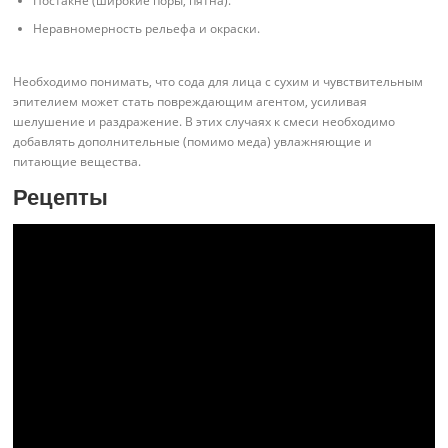
Постакне (широкие поры, пятна).
Неравномерность рельефа и окраски.
Необходимо понимать, что сода для лица с сухим и чувствительным
эпителием может стать повреждающим агентом, усиливая
шелушение и раздражение. В этих случаях к смеси необходимо
добавлять дополнительные (помимо меда) увлажняющие и
питающие вещества.
Рецепты