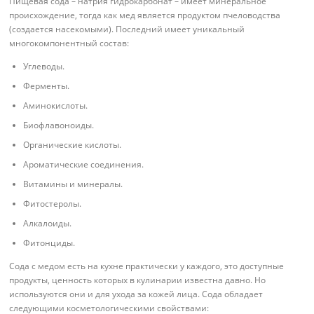
Пищевая сода – натрия гидрокарбонат – имеет минеральное
происхождение, тогда как мед является продуктом пчеловодства
(создается насекомыми). Последний имеет уникальный
многокомпонентный состав:
Углеводы.
Ферменты.
Аминокислоты.
Биофлавоноиды.
Органические кислоты.
Ароматические соединения.
Витамины и минералы.
Фитостеролы.
Алкалоиды.
Фитонциды.
Сода с медом есть на кухне практически у каждого, это доступные
продукты, ценность которых в кулинарии известна давно. Но
используются они и для ухода за кожей лица. Сода обладает
следующими косметологическими свойствами: