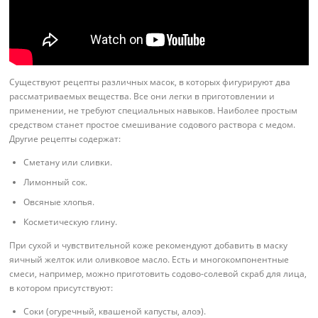
Существуют рецепты различных масок, в которых фигурируют два
рассматриваемых вещества. Все они легки в приготовлении и
применении, не требуют специальных навыков. Наиболее простым
средством станет простое смешивание содового раствора с медом.
Другие рецепты содержат:
Сметану или сливки.
Лимонный сок.
Овсяные хлопья.
Косметическую глину.
При сухой и чувствительной коже рекомендуют добавить в маску
яичный желток или оливковое масло. Есть и многокомпонентные
смеси, например, можно приготовить содово-солевой скраб для лица,
в котором присутствуют:
Соки (огуречный, квашеной капусты, алоэ).