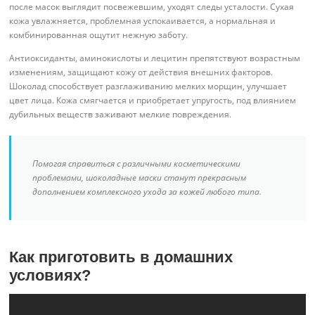
после масок выглядит посвежевшим, уходят следы усталости. Сухая
кожа увлажняется, проблемная успокаивается, а нормальная и
комбинированная ощутит нежную заботу.
Антиоксиданты, аминокислоты и лецитин препятствуют возрастным
изменениям, защищают кожу от действия внешних факторов.
Шоколад способствует разглаживанию мелких морщин, улучшает
цвет лица. Кожа смягчается и приобретает упругость, под влиянием
дубильных веществ заживают мелкие повреждения.
Помогая справиться с различными косметическими
проблемами, шоколадные маски станут прекрасным
дополнением комплексного ухода за кожей любого типа.
Как приготовить в домашних
условиях?