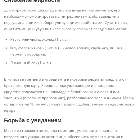
Снижение жирности
Для жирной кожи шоколад в чистом виде не применяется, его
необходимо комбинировать с ингредиентами, обладающими
подсушивающими, себорегулирующими свойствами. Сузить поры,
очистить лицо и улучшить его окраску поможет следующая маска:
Растопленный шоколад (1 ст. л.).
Фруктовая мякоть (1 ст. л.) – кислое яблоко, клубника, вишня,
черная смородина.
Лимонный сок (1 ч. л.).
В качестве третьего ингредиента некоторые рецепты предлагают
брать ржаную муку. Хорошее подсушивающее и очищающее
средство получается из шоколада с белой глиной и овсяными
хлопьями (в равных пропорциях), разбавляемое зеленым чаем. Маску
оставляют на 10 минут, смывая водой с добавлением мандаринового
эфира.
Борьба с увяданием
Маски из горького шоколада помогают уменьшить признаки
возрастного увядания кожи лица, обеспечить эффект питания и