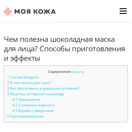
Skip to content
Для любых предложений по
Menu
сайту: moyakoja@cp9.ru
Чем полезна шоколадная маска
для лица? Способы приготовления
и эффекты
Содержание
[
скрыть
]
1
Состав продукта
2
В чем польза для кожи?
3
Как приготовить в домашних условиях?
4
Рецепты из горького шоколада
4.1
Увлажнение
4.2
Снижение жирности
4.3
Борьба с увяданием
5
Противопоказания