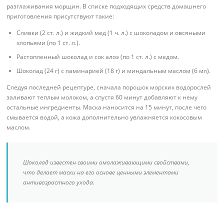
разглаживания морщин. В списке подходящих средств домашнего
приготовления присутствуют такие:
Сливки (2 ст. л.) и жидкий мед (1 ч. л.) с шоколадом и овсяными
хлопьями (по 1 ст. л.).
Растопленный шоколад и сок алоэ (по 1 ст. л.) с медом.
Шоколад (24 г) с ламинарией (18 г) и миндальным маслом (6 мл).
Следуя последней рецептуре, сначала порошок морских водорослей
заливают теплым молоком, а спустя 60 минут добавляют к нему
остальные ингредиенты. Маска наносится на 15 минут, после чего
смывается водой, а кожа дополнительно увлажняется кокосовым
маслом.
Шоколад известен своими омолаживающими свойствами,
что делает маски на его основе ценными элементами
антивозрастного ухода.