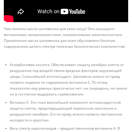
Чем полезно масло шиповника для кожи лица? Оно насыщено
витаминами, микроэлементами, незаменимыми аминокислотами.
Применение масла шиповника для кожи обусловлено богатым
содержанием целого спектра полезных биологических компонентов:
Аскорбиновая кислота. Обеспечивает защиту мембран клеток от
разрушения под воздействием вредных факторов окружающей
среды. Сильнейший антиоксидант. Шиповник можно по праву
назвать лидером по содержанию витамина С. По этому
показателю ему равных практически нет: ни смородина, ни лимон
не в состоянии выдержать соревнования.
Витамин Е. Это тоже важнейший компонент антиоксидантной
защиты клеток, предотвращающий перекисное окисление и
разрушение мембран. Его по праву можно назвать «витамином
молодости и красоты».
Весь спектр каротиноидов – предшественников витамина А. В