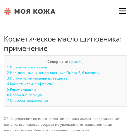
Skip to content
Для любых предложений по
Menu
сайту: moyakoja@cp9.ru
Косметическое масло шиповника:
применение
Содержание
[
скрыть
]
1
Источник витаминов
2
Насыщенные и ненасыщенные Омега-3, 6 кислоты
3
Источник минеральных веществ
4
Косметические эффекты
5
Рекомендации
6
Побочные реакции
7
Способы применения
Об исцеляющих возможностях шиповника имеют представление
даже те, кто никогда всерьез не увлекался нетрадиционными
народными способами оздоровления организма.