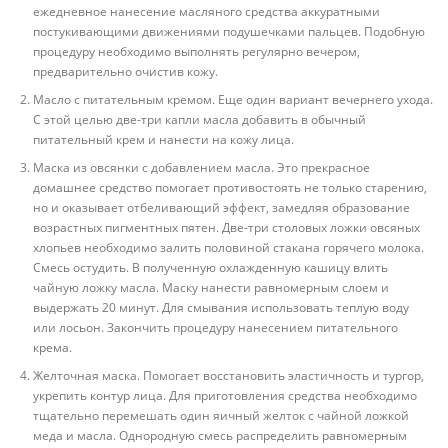
ежедневное нанесение масляного средства аккуратными
постукивающими движениями подушечками пальцев. Подобную
процедуру необходимо выполнять регулярно вечером,
предварительно очистив кожу.
Масло с питательным кремом. Еще один вариант вечернего ухода.
С этой целью две-три капли масла добавить в обычный
питательный крем и нанести на кожу лица.
Маска из овсянки с добавлением масла. Это прекрасное
домашнее средство помогает противостоять не только старению,
но и оказывает отбеливающий эффект, замедляя образование
возрастных пигментных пятен. Две-три столовых ложки овсяных
хлопьев необходимо залить половиной стакана горячего молока.
Смесь остудить. В полученную охлажденную кашицу влить
чайную ложку масла. Маску нанести равномерным слоем и
выдержать 20 минут. Для смывания использовать теплую воду
или лосьон. Закончить процедуру нанесением питательного
крема.
Желточная маска. Помогает восстановить эластичность и тургор,
укрепить контур лица. Для приготовления средства необходимо
тщательно перемешать один яичный желток с чайной ложкой
меда и масла. Однородную смесь распределить равномерным