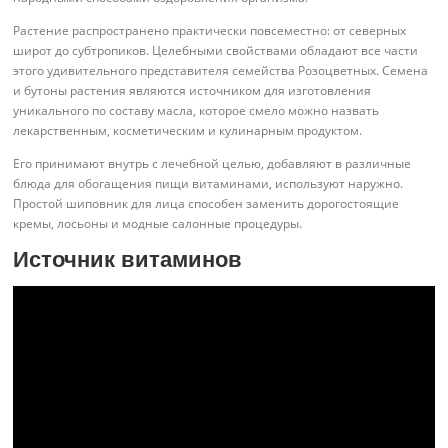
Растение распространено практически повсеместно: от северных
широт до субтропиков. Целебными свойствами обладают все части
этого удивительного представителя семейства Розоцветных. Семена
и бутоны растения являются источником для изготовления
уникального по составу масла, которое смело можно назвать
лекарственным, косметическим и кулинарным продуктом.
Его принимают внутрь с лечебной целью, добавляют в различные
блюда для обогащения пищи витаминами, используют наружно.
Простой шиповник для лица способен заменить дорогостоящие
кремы, лосьоны и модные салонные процедуры.
Источник витаминов