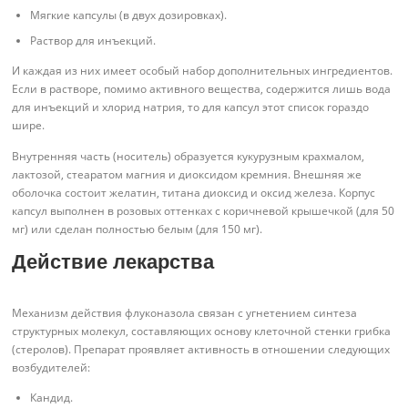
Мягкие капсулы (в двух дозировках).
Раствор для инъекций.
И каждая из них имеет особый набор дополнительных ингредиентов.
Если в растворе, помимо активного вещества, содержится лишь вода
для инъекций и хлорид натрия, то для капсул этот список гораздо
шире.
Внутренняя часть (носитель) образуется кукурузным крахмалом,
лактозой, стеаратом магния и диоксидом кремния. Внешняя же
оболочка состоит желатин, титана диоксид и оксид железа. Корпус
капсул выполнен в розовых оттенках с коричневой крышечкой (для 50
мг) или сделан полностью белым (для 150 мг).
Действие лекарства
Механизм действия флуконазола связан с угнетением синтеза
структурных молекул, составляющих основу клеточной стенки грибка
(стеролов). Препарат проявляет активность в отношении следующих
возбудителей:
Кандид.