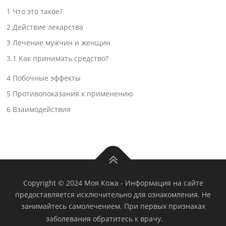
1
Что это такое?
2
Действие лекарства
3
Лечение мужчин и женщин
3.1
Как принимать средство?
4
Побочные эффекты
5
Противопоказания к применению
6
Взаимодействия
Copyright © 2024 Моя Кожа
-
Информация на сайте
предоставляется исключительно для ознакомления. Не
занимайтесь самолечением. При первых признаках
заболевания обратитесь к врачу.