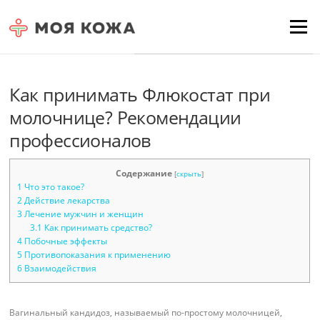
Skip to content
Для любых предложений по
Menu
сайту: moyakoja@cp9.ru
Как принимать Флюкостат при
молочнице? Рекомендации
профессионалов
Содержание
[
скрыть
]
1
Что это такое?
2
Действие лекарства
3
Лечение мужчин и женщин
3.1
Как принимать средство?
4
Побочные эффекты
5
Противопоказания к применению
6
Взаимодействия
Вагинальный кандидоз, называемый по-простому молочницей,