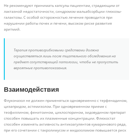
Не рекомендуют принимать капсулы пациентам, страдающим от
лактазной недостаточности, синдромом мальабсорбции глюкозы-
галактозы. С особой осторожностью лечение проводится при
нарушении работы почек и печени, высоком риске развития
аритмий.
Терапия противогрибковыми средствами должна
осуществляться лишь после тщательного обследования на
предмет сопутствующей патологии, чтобы не пропустить
вероятные противопоказания.
Взаимодействия
Флуконазол не должен применяться одновременно с терфенадином,
цизапридом, астемизолом. При одновременном приеме с
теофиллином, фенитоином, циклоспорином, зидовудином препарат
способен повышать их плазменные концентрации. Флюкостат
способен изменять активность антикоагулянтов кумаринового ряда,
при его сочетании с такролимусом и мидазоламом повышается риск