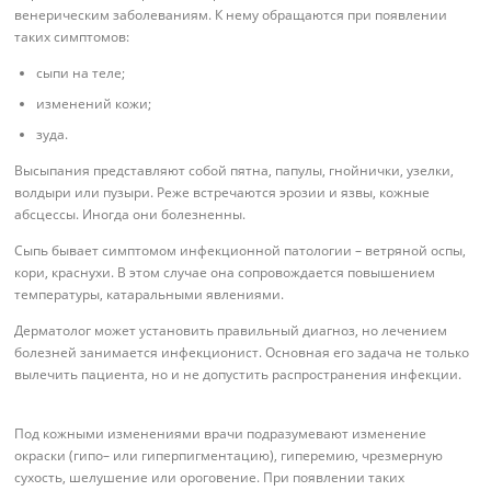
венерическим заболеваниям. К нему обращаются при появлении
таких симптомов:
сыпи на теле;
изменений кожи;
зуда.
Высыпания представляют собой пятна, папулы, гнойнички, узелки,
волдыри или пузыри. Реже встречаются эрозии и язвы, кожные
абсцессы. Иногда они болезненны.
Сыпь бывает симптомом инфекционной патологии – ветряной оспы,
кори, краснухи. В этом случае она сопровождается повышением
температуры, катаральными явлениями.
Дерматолог может установить правильный диагноз, но лечением
болезней занимается инфекционист. Основная его задача не только
вылечить пациента, но и не допустить распространения инфекции.
Под кожными изменениями врачи подразумевают изменение
окраски (гипо– или гиперпигментацию), гиперемию, чрезмерную
сухость, шелушение или ороговение. При появлении таких