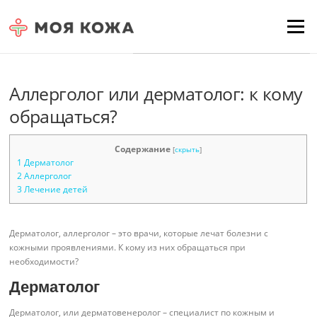
Skip to content
Для любых предложений по
Menu
сайту: moyakoja@cp9.ru
Аллерголог или дерматолог: к кому
обращаться?
Содержание
[
скрыть
]
1
Дерматолог
2
Аллерголог
3
Лечение детей
Дерматолог, аллерголог – это врачи, которые лечат болезни с
кожными проявлениями. К кому из них обращаться при
необходимости?
Дерматолог
Дерматолог, или дерматовенеролог – специалист по кожным и