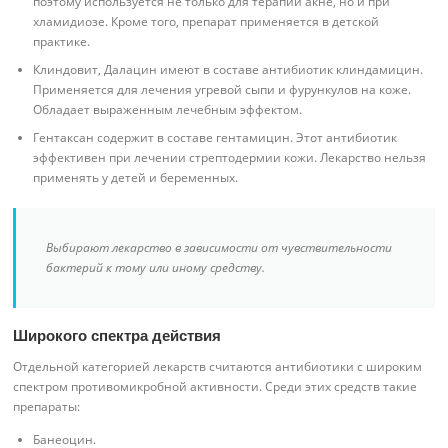
поэтому используется не только для терапии акне, но и при
хламидиозе. Кроме того, препарат применяется в детской
практике.
Клиндовит, Далацин имеют в составе антибиотик клиндамицин.
Применяется для лечения угревой сыпи и фурункулов на коже.
Обладает выраженным лечебным эффектом.
Гентаксан содержит в составе гентамицин. Этот антибиотик
эффективен при лечении стрептодермии кожи. Лекарство нельзя
применять у детей и беременных.
Выбирают лекарство в зависимости от чувствительности
бактерий к тому или иному средству.
Широкого спектра действия
Отдельной категорией лекарств считаются антибиотики с широким
спектром противомикробной активности. Среди этих средств такие
препараты:
Банеоцин.