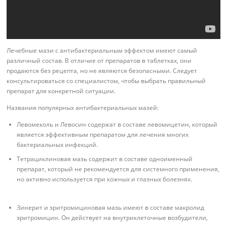
Лечебные мази с антибактериальным эффектом имеют самый
различный состав. В отличие от препаратов в таблетках, они
продаются без рецепта, но не являются безопасными. Следует
консультироваться со специалистом, чтобы выбрать правильный
препарат для конкретной ситуации.
Названия популярных антибактериальных мазей:
Левомеколь и Левосин содержат в составе левомицетин, который
является эффективным препаратом для лечения многих
бактериальных инфекций.
Тетрациклиновая мазь содержит в составе одноименный
препарат, который не рекомендуется для системного применения,
но активно используется при кожных и глазных болезнях.
Зинерит и эритромициновая мазь имеют в составе макролид
эритромицин. Он действует на внутриклеточные возбудители,