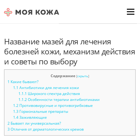
Skip to content
Для любых предложений по
Menu
сайту: moyakoja@cp9.ru
Название мазей для лечения
болезней кожи, механизм действия
и советы по выбору
Содержание
[
скрыть
]
1
Какие бывают?
1.1
Антибиотики для лечения кожи
1.1.1
Широкого спектра действия
1.1.2
Особенности терапии антибиотиками
1.2
Противовирусные и противогрибковые
1.3
Гормональные препараты
1.4
Заживляющие
2
Бывает ли универсальная?
3
Отличия от дерматологических кремов