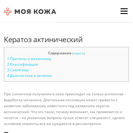
Skip to content
Для любых предложений по
Menu
сайту: moyakoja@cp9.ru
Кератоз актинический
Содержание
[
скрыть
]
1
Причины и механизмы
2
Классификация
3
Симптомы
4
Диагностика и лечение
При солнечном излучении в коже происходит не только усиленная
выработка меланина. Длительная инсоляция может привести к
развитию заболевания, известного под названием кератоз
актинический. Что это такое, почему возникает, как проявляется и
лечится – на указанные вопросы лучше ответит специалист, однако
основные моменты все же нуждаются в рассмотрении.