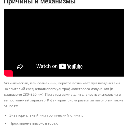
Причины и механизмы
Актинический, или солнечный, кератоз возникает при воздействии
на эпителий средневолнового ультрафиолетового излучения (в
диапазоне 280–320 нм). При этом важна длительность экспозиции и
ее постоянный характер. К факторам риска развития патологии также
относят:
Экваториальный или тропический климат.
Проживание высоко в горах.