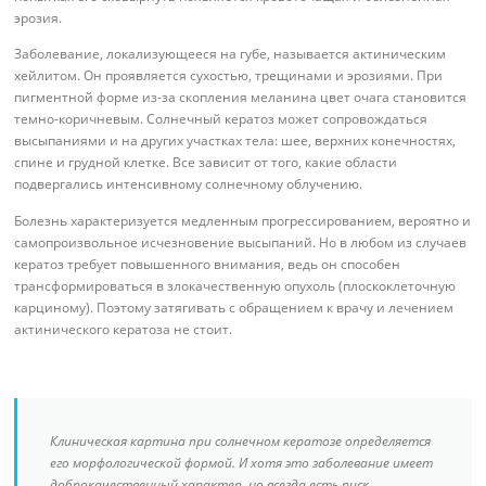
эрозия.
Заболевание, локализующееся на губе, называется актиническим
хейлитом. Он проявляется сухостью, трещинами и эрозиями. При
пигментной форме из-за скопления меланина цвет очага становится
темно-коричневым. Солнечный кератоз может сопровождаться
высыпаниями и на других участках тела: шее, верхних конечностях,
спине и грудной клетке. Все зависит от того, какие области
подвергались интенсивному солнечному облучению.
Болезнь характеризуется медленным прогрессированием, вероятно и
самопроизвольное исчезновение высыпаний. Но в любом из случаев
кератоз требует повышенного внимания, ведь он способен
трансформироваться в злокачественную опухоль (плоскоклеточную
карциному). Поэтому затягивать с обращением к врачу и лечением
актинического кератоза не стоит.
Клиническая картина при солнечном кератозе определяется
его морфологической формой. И хотя это заболевание имеет
доброкачественный характер, но всегда есть риск