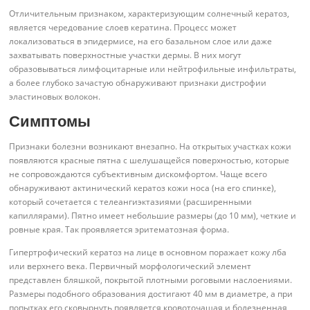
Отличительным признаком, характеризующим солнечный кератоз,
является чередование слоев кератина. Процесс может
локализоваться в эпидермисе, на его базальном слое или даже
захватывать поверхностные участки дермы. В них могут
образовываться лимфоцитарные или нейтрофильные инфильтраты,
а более глубоко зачастую обнаруживают признаки дистрофии
эластиновых волокон.
Симптомы
Признаки болезни возникают внезапно. На открытых участках кожи
появляются красные пятна с шелушащейся поверхностью, которые
не сопровождаются субъективным дискомфортом. Чаще всего
обнаруживают актинический кератоз кожи носа (на его спинке),
который сочетается с телеангиэктазиями (расширенными
капиллярами). Пятно имеет небольшие размеры (до 10 мм), четкие и
ровные края. Так проявляется эритематозная форма.
Гипертрофический кератоз на лице в основном поражает кожу лба
или верхнего века. Первичный морфологический элемент
представлен бляшкой, покрытой плотными роговыми наслоениями.
Размеры подобного образования достигают 40 мм в диаметре, а при
попытках его сковырнуть появляется кровоточащая и болезненная