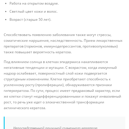
Работа на открытом воздухе.
Светлый цвет кожи и волос.
Возраст (старше 50 лет).
Способствовать появлению заболевания также могут стрессы,
соматические нарушения, наследственность. Прием лекарственных
препаратов (гормонов, иммунодепрессантов, противоопухолевых)
также повышает вероятность кератоза.
Под влиянием солнца в клетках эпидермиса накапливаются
негативные тенденции и мутации. С возрастом, когда иммунный
надзор ослабевает, поверхностный слой кожи подвергается
структурным изменениям. Клетки приобретают способность к
усиленному росту (пролиферации), обнаруживаются признаки
гиперкератоза. По сути, процесс имеет предраковый характер, если
же клетки станут недифференцированными и покажут инвазивный
рост, то речь уже идет о злокачественной трансформации
актинического кератоза.
Непосредственной причиной солнечного кератоза