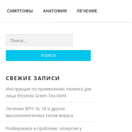
Для любых предложений по
СИМПТОМЫ
АНАТОМИЯ
ЛЕЧЕНИЕ
сайту: moyakoja@cp9.ru
Найти:
СВЕЖИЕ ЗАПИСИ
Инструкция по применению пилинга для
лица Shiseido Green Tea 60ml
Лечение ВПЧ 16, 18 и других
высокоонкогенных типов вируса
Разбираемся в проблеме: аллергия у