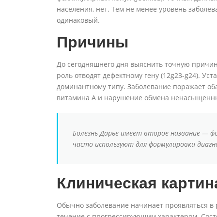
населения, нет. Тем не менее уровень забол
одинаковый.
Причины
До сегодняшнего дня выяснить точную причин
роль отводят дефектному гену (12g23-g24). Ус
доминантному типу. Заболевание поражает об
витамина A и нарушение обмена ненасыщенны
Болезнь Дарье имеет второе название — ф
часто используют для формулировки диагн
Клиническая картин
Обычно заболевание начинает проявляться в 
течение с прогрессирующим характером. Сост