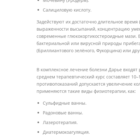
Мочевину (Уродерм).
Салициловую кислоту.
Задействуют их достаточно длительное время 
выраженности высыпаний, концентрацию умен
современные глюкокортикостероидные мази. В
бактериальной или вирусной природы прибег
(Бриллиантового зелёного, Фукорцина) или др
В комплексное лечение болезни Дарье входят
среднем терапевтический курс составляет 10–
противопоказаний допускается увеличение ко
применяются такие виды физиотерапии, как:
Сульфидные ванны.
Радоновые ванны.
Лазеротерапия.
Диатермокоагуляция.