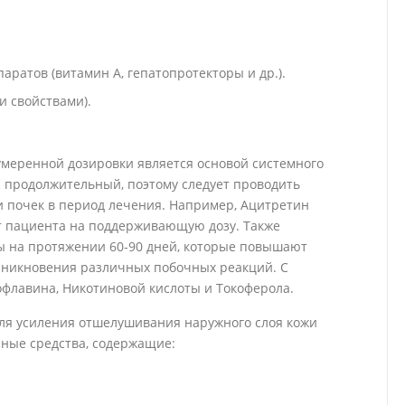
ратов (витамин A, гепатопротекторы и др.).
и свойствами).
умеренной дозировки является основой системного
с продолжительный, поэтому следует проводить
и почек в период лечения. Например, Ацитретин
т пациента на поддерживающую дозу. Также
ы на протяжении 60-90 дней, которые повышают
зникновения различных побочных реакций. С
флавина, Никотиновой кислоты и Токоферола.
ля усиления отшелушивания наружного слоя кожи
ные средства, содержащие: