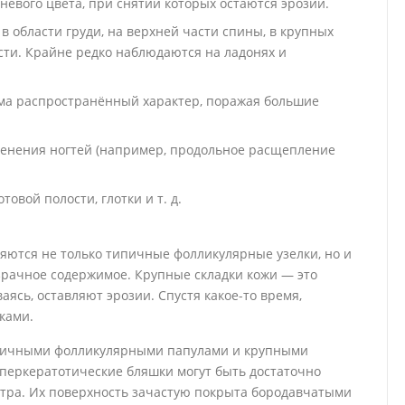
евого цвета, при снятии которых остаются эрозии.
 области груди, на верхней части спины, в крупных
сти. Крайне редко наблюдаются на ладонях и
ьма распространённый характер, поражая большие
енения ногтей (например, продольное расщепление
овой полости, глотки и т. д.
яются не только типичные фолликулярные узелки, но и
рачное содержимое. Крупные складки кожи — это
аясь, оставляют эрозии. Спустя какое-то время,
ками.
ипичными фолликулярными папулами и крупными
еркератотические бляшки могут быть достаточно
тра. Их поверхность зачастую покрыта бородавчатыми