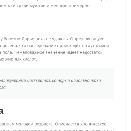
еваемости среди мужчин и женщин примерно
у болезни Дарье пока не удалось. Определяющую
тановлено, что наследование происходит по аутосомно-
а пола. Немаловажное значение имеет недостаток
х жирных кислот.
олликулярный дискератоз, который довольно-таки
оза.
а
раннем молодом возрасте. Отмечается хроническое
ояние кожных покровов может значительно ухудшаться