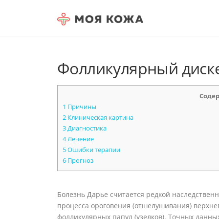
Skip to content
Фолликулярный диске
Соде
1
Причины
2
Клиническая картина
3
Диагностика
4
Лечение
5
Ошибки терапии
6
Прогноз
Болезнь Дарье считается редкой наследствен
процесса ороговения (отшелушивания) верхне
фолликулярных папул (узелков). Точных данны