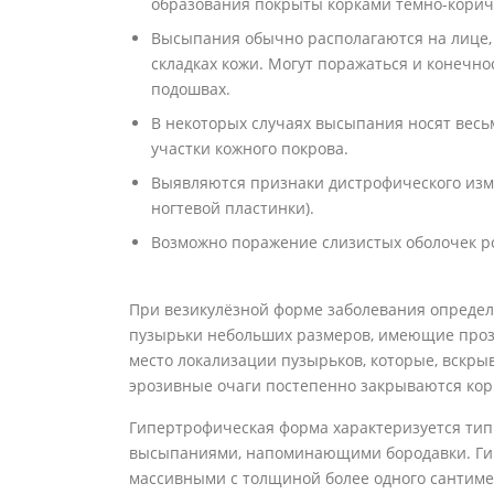
образования покрыты корками тёмно-коричн
Высыпания обычно располагаются на лице, в
складках кожи. Могут поражаться и конечно
подошвах.
В некоторых случаях высыпания носят вес
участки кожного покрова.
Выявляются признаки дистрофического изм
ногтевой пластинки).
Возможно поражение слизистых оболочек рот
При везикулёзной форме заболевания определ
пузырьки небольших размеров, имеющие проз
место локализации пузырьков, которые, вскрыв
эрозивные очаги постепенно закрываются кор
Гипертрофическая форма характеризуется т
высыпаниями, напоминающими бородавки. Гип
массивными с толщиной более одного сантиме