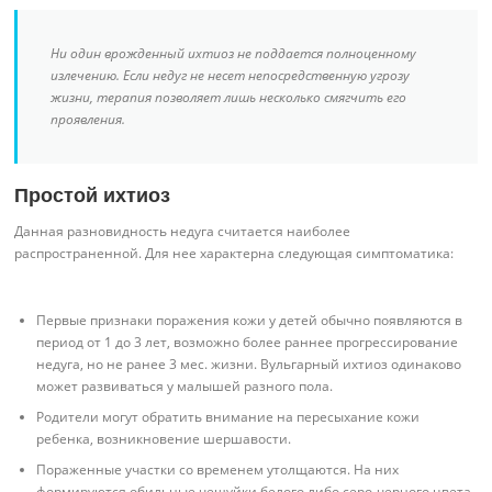
Ни один врожденный ихтиоз не поддается полноценному
излечению. Если недуг не несет непосредственную угрозу
жизни, терапия позволяет лишь несколько смягчить его
проявления.
Простой ихтиоз
Данная разновидность недуга считается наиболее
распространенной. Для нее характерна следующая симптоматика:
Первые признаки поражения кожи у детей обычно появляются в
период от 1 до 3 лет, возможно более раннее прогрессирование
недуга, но не ранее 3 мес. жизни. Вульгарный ихтиоз одинаково
может развиваться у малышей разного пола.
Родители могут обратить внимание на пересыхание кожи
ребенка, возникновение шершавости.
Пораженные участки со временем утолщаются. На них
формируются обильные чешуйки белого либо серо-черного цвета,