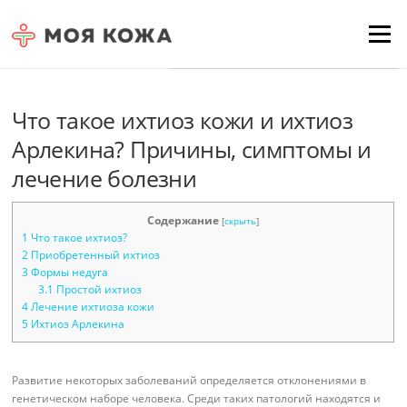
Skip to content
Для любых предложений по
Menu
сайту: moyakoja@cp9.ru
Что такое ихтиоз кожи и ихтиоз
Арлекина? Причины, симптомы и
лечение болезни
Содержание
[
скрыть
]
1
Что такое ихтиоз?
2
Приобретенный ихтиоз
3
Формы недуга
3.1
Простой ихтиоз
4
Лечение ихтиоза кожи
5
Ихтиоз Арлекина
Развитие некоторых заболеваний определяется отклонениями в
генетическом наборе человека. Среди таких патологий находятся и