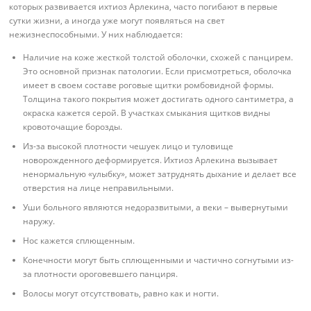
которых развивается ихтиоз Арлекина, часто погибают в первые
сутки жизни, а иногда уже могут появляться на свет
нежизнеспособными. У них наблюдается:
Наличие на коже жесткой толстой оболочки, схожей с панцирем.
Это основной признак патологии. Если присмотреться, оболочка
имеет в своем составе роговые щитки ромбовидной формы.
Толщина такого покрытия может достигать одного сантиметра, а
окраска кажется серой. В участках смыкания щитков видны
кровоточащие борозды.
Из-за высокой плотности чешуек лицо и туловище
новорожденного деформируется. Ихтиоз Арлекина вызывает
ненормальную «улыбку», может затруднять дыхание и делает все
отверстия на лице неправильными.
Уши больного являются недоразвитыми, а веки – вывернутыми
наружу.
Нос кажется сплющенным.
Конечности могут быть сплющенными и частично согнутыми из-
за плотности ороговевшего панциря.
Волосы могут отсутствовать, равно как и ногти.