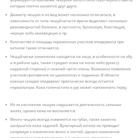
которые плотно касаются друг друга.
Диаметр чешуек и их вид может несколько отличаться, в
зависимости от типа чешуйчатости врачи выделяют несколько
разновидностей болезни, в частности, буллезную, блестящую,
черную либо змеевидную и пр.
Количество и площадь пораженных участков эпидермиса при
ихтиозе также отличается.
Чешуйчатые изменения находятся на лице, в особенности на лбу
и в районе щек, также страдает кожа на ногах либо руках (с
наружной стороны) и нижней части спины. Возможно появление
участков ороговения на щиколотках и лодыжках. В области
кожных складок эпидермис практически всегда остается
нормальным. Кожа голеностопа и рук может напоминать терку.
Из-за наслоения чешуек нарушается деятельность сальных
желез, однако кожа не воспаляется.
Много чешуек всегда появляется на губах, также заметно
шелушится кожа ладоней. Вульгарный ихтиоз не приводит
напрямую к изменению волос и ногтей, однако изменения
эпидермиса могут приводить к выпадению, ломкости и