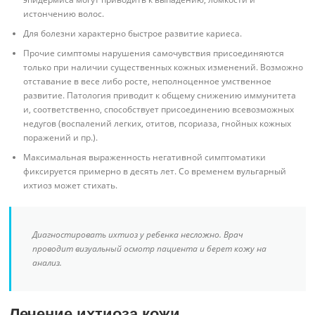
истончению волос.
Для болезни характерно быстрое развитие кариеса.
Прочие симптомы нарушения самочувствия присоединяются
только при наличии существенных кожных изменений. Возможно
отставание в весе либо росте, неполноценное умственное
развитие. Патология приводит к общему снижению иммунитета
и, соответственно, способствует присоединению всевозможных
недугов (воспалений легких, отитов, псориаза, гнойных кожных
поражений и пр.).
Максимальная выраженность негативной симптоматики
фиксируется примерно в десять лет. Со временем вульгарный
ихтиоз может стихать.
Диагностировать ихтиоз у ребенка несложно. Врач
проводит визуальный осмотр пациента и берет кожу на
анализ.
Лечение ихтиоза кожи