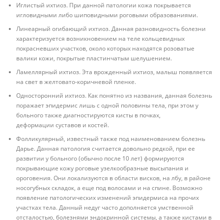
Иглистый ихтиоз. При данной патологии кожа покрывается
игловидными либо шиповидными роговыми образованиями.
Линеарный огибающий ихтиоз. Данная разновидность болезни
характеризуется возникновением на теле кольцевидных
покрасневших участков, около которых находятся розоватые
валики кожи, покрытые пластинчатым шелушением.
Ламеллярный ихтиоз. Эта врожденный ихтиоз, малыш появляется
на свет в желтовато-коричневой пленке.
Односторонний ихтиоз. Как понятно из названия, данная болезнь
поражает эпидермис лишь с одной половины тела, при этом у
больного также диагностируются кисты в почках,
деформации суставов и костей.
Фолликулярный, известный также под наименованием болезнь
Дарье. Данная патология считается довольно редкой, при ее
развитии у больного (обычно после 10 лет) формируются
покрывающие кожу роговые узелкообразные высыпания и
ороговения. Они локализуются в области висков, на лбу, в районе
носогубных складок, а еще под волосами и на спине. Возможно
появление патологических изменений эпидермиса на прочих
участках тела. Данный недуг часто дополняется умственной
отсталостью, болезнями эндокринной системы, а также кистами в