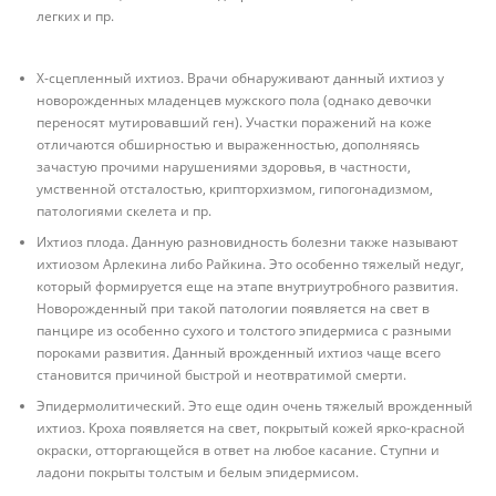
легких и пр.
Х-сцепленный ихтиоз. Врачи обнаруживают данный ихтиоз у
новорожденных младенцев мужского пола (однако девочки
переносят мутировавший ген). Участки поражений на коже
отличаются обширностью и выраженностью, дополняясь
зачастую прочими нарушениями здоровья, в частности,
умственной отсталостью, крипторхизмом, гипогонадизмом,
патологиями скелета и пр.
Ихтиоз плода. Данную разновидность болезни также называют
ихтиозом Арлекина либо Райкина. Это особенно тяжелый недуг,
который формируется еще на этапе внутриутробного развития.
Новорожденный при такой патологии появляется на свет в
панцире из особенно сухого и толстого эпидермиса с разными
пороками развития. Данный врожденный ихтиоз чаще всего
становится причиной быстрой и неотвратимой смерти.
Эпидермолитический. Это еще один очень тяжелый врожденный
ихтиоз. Кроха появляется на свет, покрытый кожей ярко-красной
окраски, отторгающейся в ответ на любое касание. Ступни и
ладони покрыты толстым и белым эпидермисом.