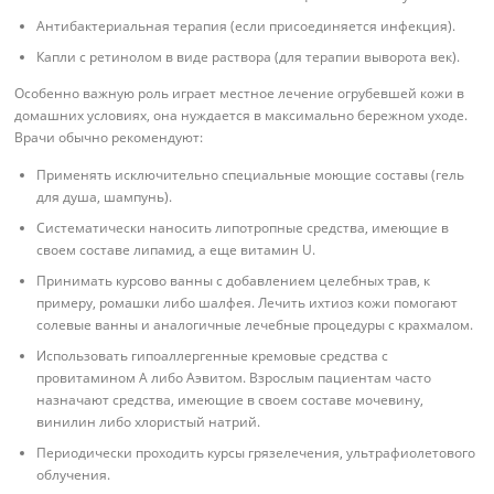
Антибактериальная терапия (если присоединяется инфекция).
Капли с ретинолом в виде раствора (для терапии выворота век).
Особенно важную роль играет местное лечение огрубевшей кожи в
домашних условиях, она нуждается в максимально бережном уходе.
Врачи обычно рекомендуют:
Применять исключительно специальные моющие составы (гель
для душа, шампунь).
Систематически наносить липотропные средства, имеющие в
своем составе липамид, а еще витамин U.
Принимать курсово ванны с добавлением целебных трав, к
примеру, ромашки либо шалфея. Лечить ихтиоз кожи помогают
солевые ванны и аналогичные лечебные процедуры с крахмалом.
Использовать гипоаллергенные кремовые средства с
провитамином А либо Аэвитом. Взрослым пациентам часто
назначают средства, имеющие в своем составе мочевину,
винилин либо хлористый натрий.
Периодически проходить курсы грязелечения, ультрафиолетового
облучения.