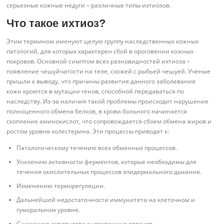
серьезные кожные недуги – различные типы ихтиозов.
Что такое ихтиоз?
Этим термином именуют целую группу наследственных кожных
патологий, для которых характерен сбой в ороговении кожных
покровов. Основной симптом всех разновидностей ихтиоза –
появление чешуйчатости на теле, схожей с рыбьей чешуей. Ученые
пришли к выводу, что причины развития данного заболевания
кожи кроются в мутации генов, способной передаваться по
наследству. Из-за наличия такой проблемы происходит нарушение
полноценного обмена белков, в крови больного начинается
скопление аминокислот, что сопровождается сбоем обмена жиров и
ростом уровня холестерина. Эти процессы приводят к:
Патологическому течению всех обменных процессов.
Усилению активности ферментов, которые необходимы для
течения окислительных процессов эпидермального дыхания.
Изменению терморегуляции.
Дальнейшей недостаточности иммунитета на клеточном и
гуморальном уровне.
Снижению активности эндокринных органов.