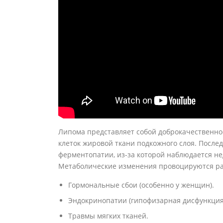
Липома представляет собой доброкачественно
клеток жировой ткани подкожного слоя. После
ферментопатии, из-за которой наблюдается н
Метаболические изменения провоцируются р
Гормональные сбои (особенно у женщин).
Эндокринопатии (гипофизарная дисфункция,
Травмы мягких тканей.