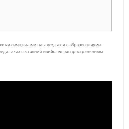
кими симптомами на коже, так и с образованиями,
реди таких состояний наиболее распространенным