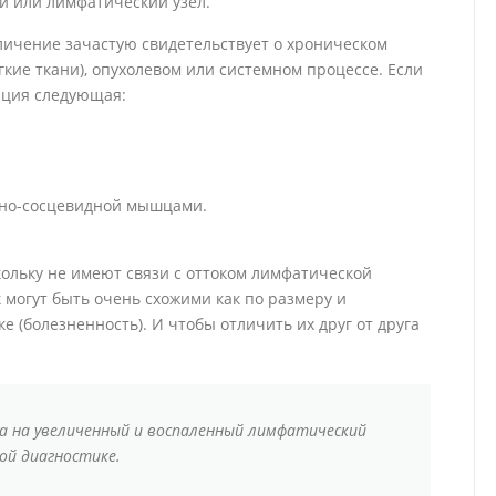
ти или лимфатический узел.
личение зачастую свидетельствует о хроническом
гкие ткани), опухолевом или системном процессе. Если
ация следующая:
но-сосцевидной мышцами.
ольку не имеют связи с оттоком лимфатической
 могут быть очень схожими как по размеру и
е (болезненность). И чтобы отличить их друг от друга
 на увеличенный и воспаленный лимфатический
ой диагностике.