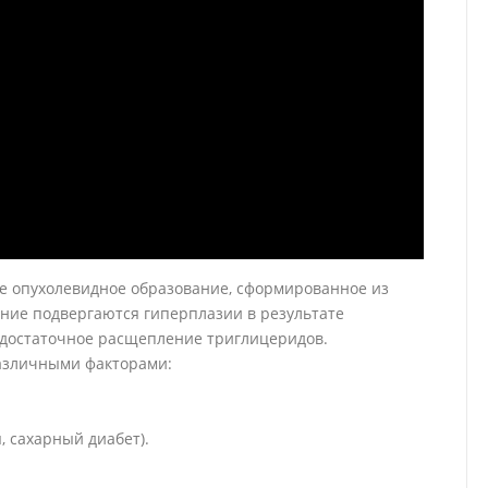
е опухолевидное образование, сформированное из
дние подвергаются гиперплазии в результате
едостаточное расщепление триглицеридов.
азличными факторами:
 сахарный диабет).