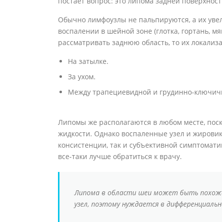
постает вопрос: это липома задней поверхнос
Обычно лимфоузлы не пальпируются, а их уве
воспалении в шейной зоне (глотка, гортань, мя
рассматривать заднюю область, то их локализ
На затылке.
За ухом.
Между трапециевидной и грудинно-ключич
Липомы же располагаются в любом месте, поск
жидкости. Однако воспаленные узел и жировик
консистенции, так и субъективной симптоматик
все-таки лучше обратиться к врачу.
Липома в области шеи может быть похожа
узел, поэтому нуждается в дифференциальн