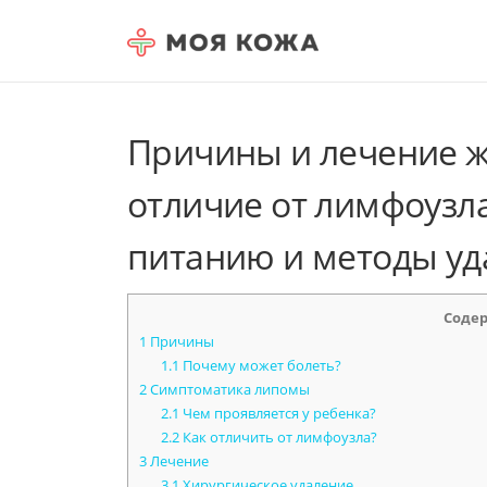
Skip to content
Причины и лечение ж
отличие от лимфоузл
питанию и методы уд
Соде
1
Причины
1.1
Почему может болеть?
2
Симптоматика липомы
2.1
Чем проявляется у ребенка?
2.2
Как отличить от лимфоузла?
3
Лечение
3.1
Хирургическое удаление