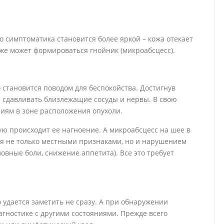
о симптоматика становится более яркой – кожа отекает
аже может формироваться гнойник (микроабсцесс).
 становится поводом для беспокойства. Достигнув
 сдавливать близлежащие сосуды и нервы. В свою
иям в зоне расположения опухоли.
тую происходит ее нагноение. А микроабсцесс на шее в
я не только местными признаками, но и нарушением
ловные боли, снижение аппетита). Все это требует
о удается заметить не сразу. А при обнаружении
гностике с другими состояниями. Прежде всего