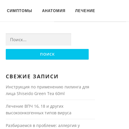
Для любых предложений по
СИМПТОМЫ
АНАТОМИЯ
ЛЕЧЕНИЕ
сайту: moyakoja@cp9.ru
Найти:
СВЕЖИЕ ЗАПИСИ
Инструкция по применению пилинга для
лица Shiseido Green Tea 60ml
Лечение ВПЧ 16, 18 и других
высокоонкогенных типов вируса
Разбираемся в проблеме: аллергия у