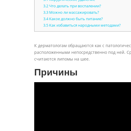
3.2
Что делать при воспалении?
3.3
Можно ли массажировать?
3.4
Какое должно быть питание?
3.5
Как избавиться народными методами?
К дерматологам обращаются как с патологичес
расположенными непосредственно под ней. С
считаются липомы на шее.
Причины