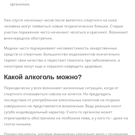
организма.
Уже спустя несколько часов после выпитого спиртного на коже
человека могут появиться новые псориатические бляшки. Старые
участки поражения часто начинают чесаться и краснеют. Возникает
внеочередное обострение.
Медики часто подчеркивают несовместимость лекарственных
средств со спиртным. Большинство медикаментов значительно
теряют свои качества и перестают помогать при заболевании, а
некоторые могут еще и серьезно навредить здоровью.
Какой алкоголь можно?
Периодически у всех возникают жизненные ситуации, когда от
спиртного отказываться совсем не хочется. Но предугадать
последствия от употребления алкогольных напитков на псориаз
совершенно не представляется возможным. Ведь реакция носит
сугубо индивидуальный характер. У кого-то организм может
отреагировать обострением на полбокала пива, а у кого-то – даже на
глоток коньяка.
Однако пациенты, которые вынуждены длительно жить с псориазом,