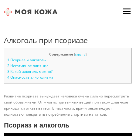
Skip to content
Для любых предложений по
Menu
сайту: moyakoja@cp9.ru
Алкоголь при псориазе
Содержание
[
скрыть
]
1
Псориаз и алкоголь
2
Негативное влияние
3
Какой алкоголь можно?
4
Опасность алкоголизма
Развитие псориаза вынуждает человека очень сильно пересмотреть
свой образ жизни. От многих привычных вещей при таком диагнозе
приходится отказываться. В частности, врачи рекомендуют
полностью прекратить потребление спиртных напитков.
Псориаз и алкоголь