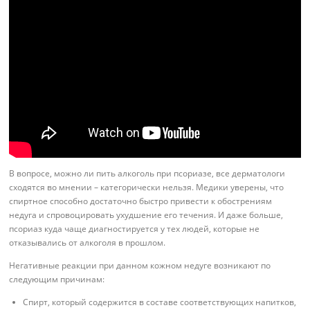
В вопросе, можно ли пить алкоголь при псориазе, все дерматологи
сходятся во мнении – категорически нельзя. Медики уверены, что
спиртное способно достаточно быстро привести к обострениям
недуга и спровоцировать ухудшение его течения. И даже больше,
псориаз куда чаще диагностируется у тех людей, которые не
отказывались от алкоголя в прошлом.
Негативные реакции при данном кожном недуге возникают по
следующим причинам:
Спирт, который содержится в составе соответствующих напитков,