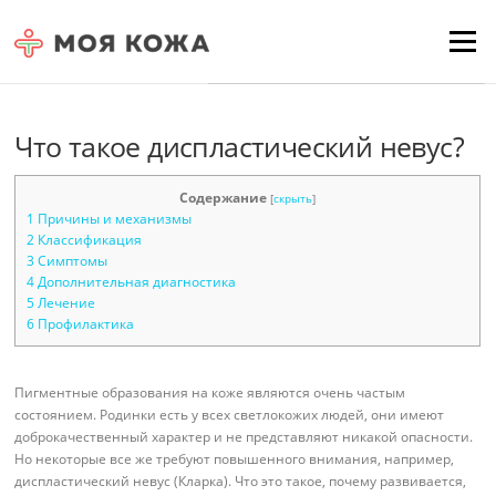
Skip to content
Для любых предложений по
Menu
сайту: moyakoja@cp9.ru
Что такое диспластический невус?
Содержание
[
скрыть
]
1
Причины и механизмы
2
Классификация
3
Симптомы
4
Дополнительная диагностика
5
Лечение
6
Профилактика
Пигментные образования на коже являются очень частым
состоянием. Родинки есть у всех светлокожих людей, они имеют
доброкачественный характер и не представляют никакой опасности.
Но некоторые все же требуют повышенного внимания, например,
диспластический невус (Кларка). Что это такое, почему развивается,