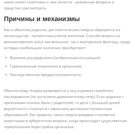
какие имеет симптомы и чем лечится – указанные вопросы и
предстоит рассмотреть.
Причины и механизмы
Как и обычные родинки, диспластические невусы образуются из
меланоцитов – пигментных клеток эпителия. Способствовать их
возникновению могут как внешние, так и внутренние факторы, среди
которых наибольшее значение приобретают:
Влияние ультрафиолета (избыточная инсоляция).
Гормональные изменения в организме.
Наследственная предрасположенность.
Обычно невус Кларка развивается у лиц в рамках семейного
наследования (по аутосомно-доминантному типу). Если родинки с
признаками атипии были у родителей, то дети с большой долей
вероятности столкнутся с явлением дисплазии пигментных
образований. Как правило, такие невусы впервые становятся
заметными в пубертатном возрате, когда происходит существенная
гормональная перестройка организма.