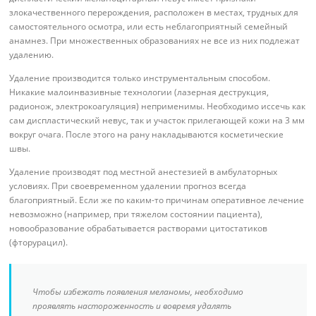
злокачественного перерождения, расположен в местах, трудных для
самостоятельного осмотра, или есть неблагоприятный семейный
анамнез. При множественных образованиях не все из них подлежат
удалению.
Удаление производится только инструментальным способом.
Никакие малоинвазивные технологии (лазерная деструкция,
радионож, электрокоагуляция) неприменимы. Необходимо иссечь как
сам диспластический невус, так и участок прилегающей кожи на 3 мм
вокруг очага. После этого на рану накладываются косметические
швы.
Удаление производят под местной анестезией в амбулаторных
условиях. При своевременном удалении прогноз всегда
благоприятный. Если же по каким-то причинам оперативное лечение
невозможно (например, при тяжелом состоянии пациента),
новообразование обрабатывается растворами цитостатиков
(фторурацил).
Чтобы избежать появления меланомы, необходимо
проявлять настороженность и вовремя удалять