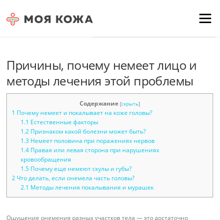
Skip to content
Для любых предложений по
Menu
сайту: moyakoja@cp9.ru
Причины, почему немеет лицо и
методы лечения этой проблемы
Содержание
[
скрыть
]
1
Почему немеет и покалывает на коже головы?
1.1
Естественные факторы
1.2
Признаком какой болезни может быть?
1.3
Немеет половина при поражениях нервов
1.4
Правая или левая сторона при нарушениях
кровообращения
1.5
Почему еще немеют скулы и губы?
2
Что делать, если онемела часть головы?
2.1
Методы лечения покалывания и мурашек
Ощущение онемения разных участков тела — это достаточно