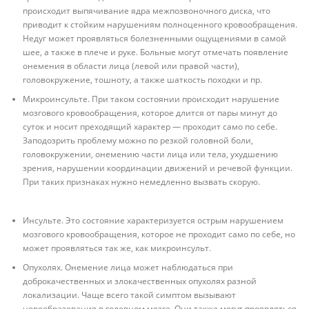
происходит выпячивание ядра межпозвоночного диска, что
приводит к стойким нарушениям полноценного кровообращения.
Недуг может проявляться болезненными ощущениями в самой
шее, а также в плече и руке. Больные могут отмечать появление
онемения в области лица (левой или правой части),
головокружение, тошноту, а также шаткость походки и пр.
Микроинсульте. При таком состоянии происходит нарушение
мозгового кровообращения, которое длится от пары минут до
суток и носит преходящий характер — проходит само по себе.
Заподозрить проблему можно по резкой головной боли,
головокружении, онемению части лица или тела, ухудшению
зрения, нарушении координации движений и речевой функции.
При таких признаках нужно немедленно вызвать скорую.
Инсульте. Это состояние характеризуется острым нарушением
мозгового кровообращения, которое не проходит само по себе, но
может проявляться так же, как микроинсульт.
Опухолях. Онемение лица может наблюдаться при
доброкачественных и злокачественных опухолях разной
локализации. Чаще всего такой симптом вызывают
новообразования в головном мозге. Они также могут проявляться