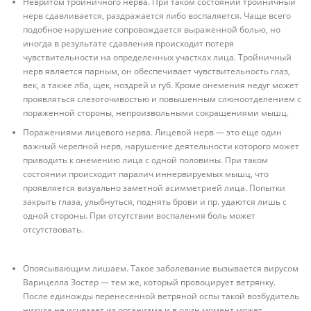
Невритом тройничного нерва. При таком состоянии тройничный
нерв сдавливается, раздражается либо воспаляется. Чаще всего
подобное нарушение сопровождается выраженной болью, но
иногда в результате сдавления происходит потеря
чувствительности на определенных участках лица. Тройничный
нерв является парным, он обеспечивает чувствительность глаз,
век, а также лба, щек, ноздрей и губ. Кроме онемения недуг может
проявляться слезоточивостью и повышенным слюноотделением с
пораженной стороны, непроизвольными сокращениями мышц.
Поражениями лицевого нерва. Лицевой нерв — это еще один
важный черепной нерв, нарушение деятельности которого может
приводить к онемению лица с одной половины. При таком
состоянии происходит паралич иннервируемых мышц, что
проявляется визуально заметной асимметрией лица. Попытки
закрыть глаза, улыбнуться, поднять брови и пр. удаются лишь с
одной стороны. При отсутствии воспаления боль может
отсутствовать.
Опоясывающим лишаем. Такое заболевание вызывается вирусом
Варицелла Зостер — тем же, который провоцирует ветрянку.
После единожды перенесенной ветряной оспы такой возбудитель
никуда не исчезает из организма и в один момент может