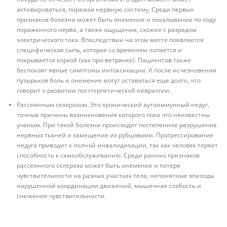
активироваться, поражая нервную систему. Среди первых
признаков болезни может быть онемение и покалывание по ходу
пораженного нерва, а также ощущения, схожие с разрядом
электрического тока. Впоследствии на этом месте появляется
специфическая сыпь, которая со временем лопается и
покрывается коркой (как при ветрянке). Пациентов также
беспокоят явные симптомы интоксикации. А после исчезновения
пузырьков боль и онемение могут оставаться еще долго, что
говорит о развитии постгерпетической невралгии.
Рассеянным склерозом. Это хронический аутоиммунный недуг,
точные причины возникновения которого пока что неизвестны
ученым. При такой болезни происходит постепенное разрушение
нервных тканей и замещение их рубцовыми. Прогрессирование
недуга приводит к полной инвалидизации, так как человек теряет
способность к самообслуживанию. Среди ранних признаков
рассеянного склероза может быть онемение и потеря
чувствительности на разных участках тела, непонятные эпизоды
нарушенной координации движений, мышечная слабость и
снижение чувствительности.