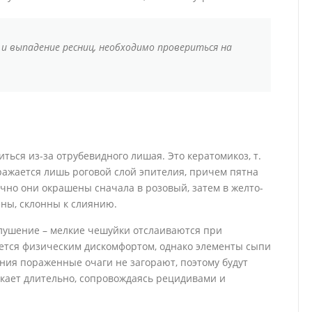
 и выпадение ресниц, необходимо провериться на
ться из-за отрубевидного лишая. Это кератомикоз, т.
ражается лишь роговой слой эпителия, причем пятна
но они окрашены сначала в розовый, затем в желто-
ны, склонны к слиянию.
лушение – мелкие чешуйки отслаиваются при
ется физическим дискомфортом, однако элементы сыпи
ения пораженные очаги не загорают, поэтому будут
екает длительно, сопровождаясь рецидивами и