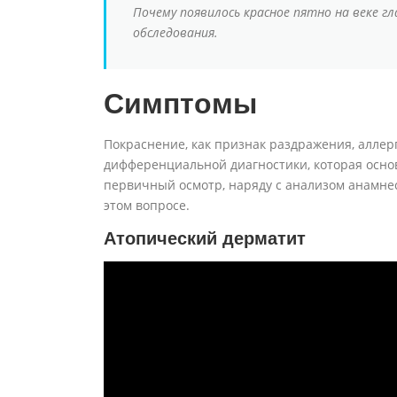
Почему появилось красное пятно на веке г
обследования.
Симптомы
Покраснение, как признак раздражения, аллер
дифференциальной диагностики, которая осно
первичный осмотр, наряду с анализом анамне
этом вопросе.
Атопический дерматит