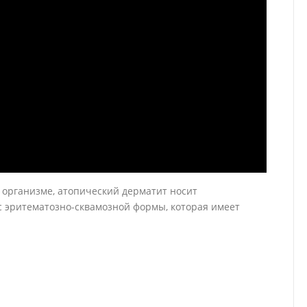
 организме, атопический дерматит носит
с эритематозно-сквамозной формы, которая имеет