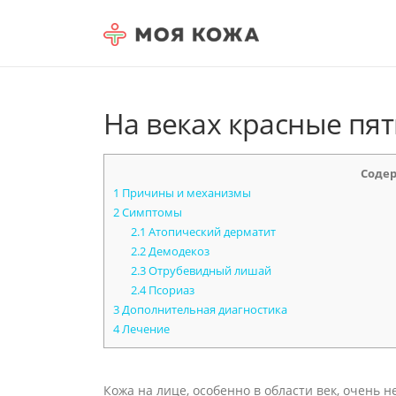
Skip to content
На веках красные пя
Соде
1
Причины и механизмы
2
Симптомы
2.1
Атопический дерматит
2.2
Демодекоз
2.3
Отрубевидный лишай
2.4
Псориаз
3
Дополнительная диагностика
4
Лечение
Кожа на лице, особенно в области век, очень 