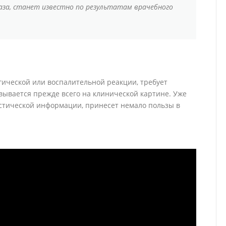
лаза, станет известно по результатам врачебного
гической или воспалительной реакции, требует
вывается прежде всего на клинической картине. Уже
стической информации, принесет немало пользы в