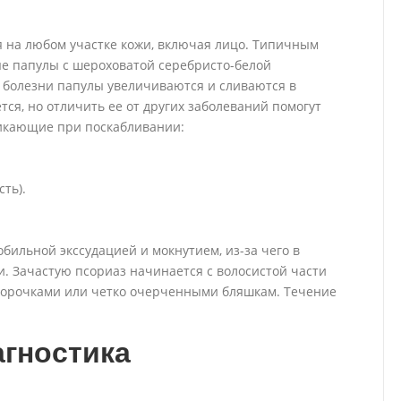
я на любом участке кожи, включая лицо. Типичным
ые папулы с шероховатой серебристо-белой
 болезни папулы увеличиваются и сливаются в
ся, но отличить ее от других заболеваний помогут
никающие при поскабливании:
ть).
бильной экссудацией и мокнутием, из-за чего в
 Зачастую псориаз начинается с волосистой части
корочками или четко очерченными бляшкам. Течение
гностика