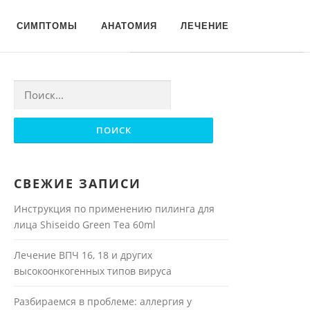
Для любых предложений по
СИМПТОМЫ
АНАТОМИЯ
ЛЕЧЕНИЕ
сайту: moyakoja@cp9.ru
Найти:
СВЕЖИЕ ЗАПИСИ
Инструкция по применению пилинга для
лица Shiseido Green Tea 60ml
Лечение ВПЧ 16, 18 и других
высокоонкогенных типов вируса
Разбираемся в проблеме: аллергия у