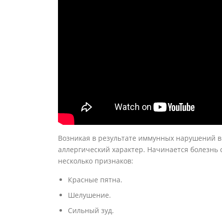
Возникая в результате иммунных нарушений в
аллергический характер. Начинается болезнь 
несколько признаков:
Красные пятна.
Шелушение.
Сильный зуд.