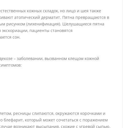
стественных кожных складок, но лицо и шея также
живают атопический дерматит. Пятна превращаются в
утым рисунком (лихенификация). Шелушащиеся пятна
я экскориации, пациенты становятся
ается сон.
одекозе – заболевании, вызванном клещом кожной
симптомов:
алетом, ресницы слипаются, окружаются корочками и
о блефарит, который может сочетаться с поражением
случае возникают высыпания, схожие с угревой сыпью.