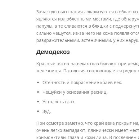
Зачастую высыпания локализуются в области е
являются излюбленными местами, где обнару
папулы, а те сливаются в бляшки с подчеркн
сильно чешутся, из-за чего на коже появляютс
раздражительными, астеничными, у них наруш
Демодекоз
Красные пятна на веках глаз бывают при дем
железницы. Патология сопровождается рядом 
Отечность и покраснение краев век.
Чешуйки у основания ресниц.
Усталость глаз.
Зуд.
При осмотре заметно, что край века покрыт н
очень легко выпадают. Клинически имеет мест
конъюнктивы глаза и кожи лица. В последнем 