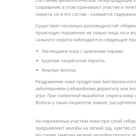
Состояние физиологической гиперпродукции к
созревания, в этом принимают участие и гене
секрета, но и его состав – снижается содерж
Существует несколько разновидностей себореи:
происходит поражение не только лица, но и 
сального секрета наблюдаются следующие при
Лоснящаяся кожа с широкими порами.
Крупная чешуйчатая перхоть.
Жирные волосы.
Раздражение кожи продуктами бактериального
заболеваниям (себорейному дерматиту или экз
угри. При сниженной выработке секрета кожа с
Волосы у таких пациентов ломкие, расщепленн
На пораженных участках кожи при сухой себор
предъявляют жалобы на легкий зуд, чувство ст
На голове заметны мелкие чешуйки перхоти, к