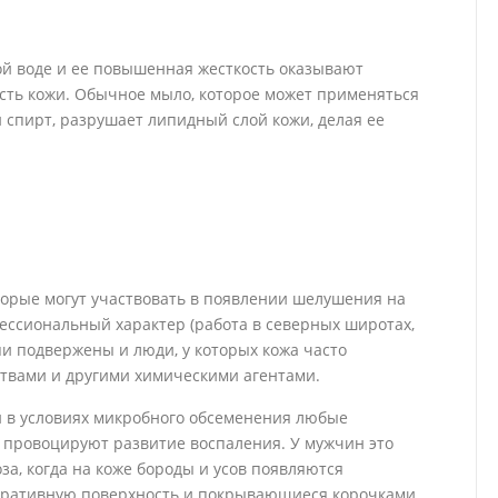
й воде и ее повышенная жесткость оказывают
сть кожи. Обычное мыло, которое может применяться
и спирт, разрушает липидный слой кожи, делая ее
орые могут участвовать в появлении шелушения на
ессиональный характер (работа в северных широтах,
и подвержены и люди, у которых кожа часто
твами и другими химическими агентами.
и в условиях микробного обсеменения любые
, провоцируют развитие воспаления. У мужчин это
за, когда на коже бороды и усов появляются
ративную поверхность и покрывающиеся корочками.