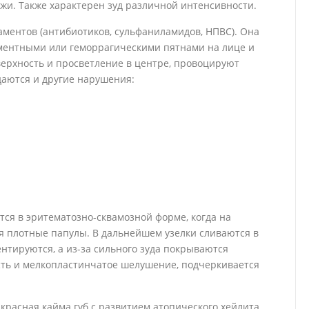
и. Также характерен зуд различной интенсивности.
аментов (антибиотиков, сульфаниламидов, НПВС). Она
ментными или геморрагическими пятнами на лице и
ерхность и просветление в центре, провоцируют
аются и другие нарушения:
ся в эритематозно-сквамозной форме, когда на
 плотные папулы. В дальнейшем узелки сливаются в
тируются, а из-за сильного зуда покрываются
сть и мелкопластинчатое шелушение, подчеркивается
красная кайма губ с развитием атопического хейлита,