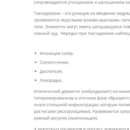
сопровождается утолщением и шелушением кож
Токсидермия – это реакция на введение медик
проявляется округлыми розово-красными, пиг
теле. Элементы могут иметь шелушащуюся пов
кожный зуд. Нередко при токсидермии наблюд
Инъекция склер.
Слезотечение.
Диспепсия.
Лихорадка.
Атопический дерматит (нейродермит) начинает
гиперемированном и отечном фоне образуются
очаги сплошной инфильтрации, которые пигмен
расчесами (экскориациями). Развиваются сухо
кожный рисунок (лихенизация).
У некоторых пациентов в процесс вовлекается 