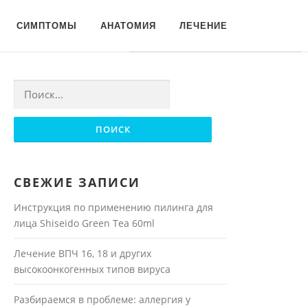
Для любых предложений по
СИМПТОМЫ
АНАТОМИЯ
ЛЕЧЕНИЕ
сайту: moyakoja@cp9.ru
Найти:
СВЕЖИЕ ЗАПИСИ
Инструкция по применению пилинга для
лица Shiseido Green Tea 60ml
Лечение ВПЧ 16, 18 и других
высокоонкогенных типов вируса
Разбираемся в проблеме: аллергия у