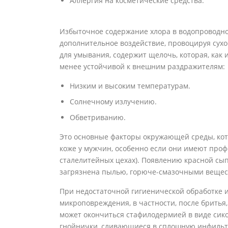
Аллергия на косметические средства.
Избыточное содержание хлора в водопроводно
дополнительное воздействие, провоцируя сухо
для умывания, содержит щелочь, которая, как 
менее устойчивой к внешним раздражителям:
Низким и высоким температурам.
Солнечному излучению.
Обветриванию.
Это основные факторы окружающей среды, кот
коже у мужчин, особенно если они имеют проф
сталелитейных цехах). Появлению красной сып
загрязнена пылью, горюче-смазочными вещес
При недостаточной гигиенической обработке 
микроповреждения, в частности, после бритья
может окончиться стафилодермией в виде сико
гнойнички, сливающиеся в сплошную инфильт