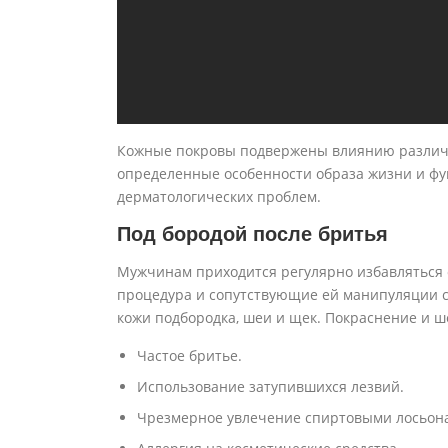
Кожные покровы подвержены влиянию различны
определенные особенности образа жизни и ф
дерматологических проблем.
Под бородой после бритья
Мужчинам приходится регулярно избавляться о
процедура и сопутствующие ей манипуляции с
кожи подбородка, шеи и щек. Покраснение и 
Частое бритье.
Использование затупившихся лезвий.
Чрезмерное увлечение спиртовыми лосьон