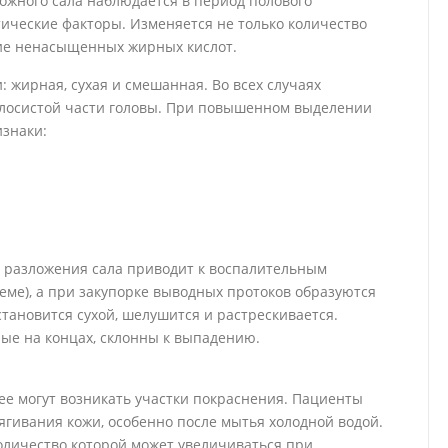
ожного сала наблюдается в период полового
тические факторы. Изменяется не только количество
ание ненасыщенных жирных кислот.
 жирная, сухая и смешанная. Во всех случаях
волосистой части головы. При повышенном выделении
знаки:
 разложения сала приводит к воспалительным
еме), а при закупорке выводных протоков образуются
тановится сухой, шелушится и растрескивается.
ые на концах, склонны к выпадению.
ее могут возникать участки покраснения. Пациенты
ягивания кожи, особенно после мытья холодной водой.
оличество которой может увеличиваться при