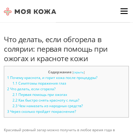
Skip to content
Для любых предложений по
Menu
сайту: moyakoja@cp9.ru
Что делать, если обгорела в
солярии: первая помощь при
ожогах и красноте кожи
Содержание
[
скрыть
]
1
Почему краснота, и горит кожа после процедуры?
1.1
Симптомы поражения глаз
2
Что делать, если сгорела?
2.1
Первая помощь при ожогах
2.2
Как быстро снять красноту с лица?
2.3
Чем намазать из народных средств?
3
Через сколько пройдет покраснение?
Красивый ровный загар можно получить в любое время года в