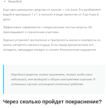
Зверобой.
Еще одно домашнее средство от ожогов — сок алое. Его разбавляют
водой в пропорции 1 к 1 и наносят в виде примочек от 3 до 4 раз в
день.
Эффективно справляются с покраснением листья капусты. Их
прикладывают к сожженным участкам.
Хорошо устраняет воспаление и припухлость маска и компрессы из
мелко натертого свежего огурца. Если перед применением его
охладить, процедура охладит и снимет болезненные ощущения.
Народные рецепты можно применять, только когда ожог
небольшой, нет волдырей и общее самочувствие хорошее. В
остальных случаях используют аптечные средства.
Через сколько пройдет покраснение?