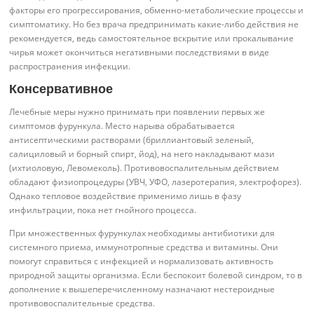
факторы его прогрессирования, обменно-метаболические процессы и
симптоматику. Но без врача предпринимать какие-либо действия не
рекомендуется, ведь самостоятельное вскрытие или прокалывание
чирья может окончиться негативными последствиями в виде
распространения инфекции.
Консервативное
Лечебные меры нужно принимать при появлении первых же
симптомов фурункула. Место нарыва обрабатывается
антисептическими растворами (бриллиантовый зеленый,
салициловый и борный спирт, йод), на него накладывают мази
(ихтиоловую, Левомеколь). Противовоспалительным действием
обладают физиопроцедуры (УВЧ, УФО, лазеротерапия, электрофорез).
Однако тепловое воздействие применимо лишь в фазу
инфильтрации, пока нет гнойного процесса.
При множественных фурункулах необходимы антибиотики для
системного приема, иммунотропные средства и витамины. Они
помогут справиться с инфекцией и нормализовать активность
природной защиты организма. Если беспокоит болевой синдром, то в
дополнение к вышеперечисленному назначают нестероидные
противовоспалительные средства.