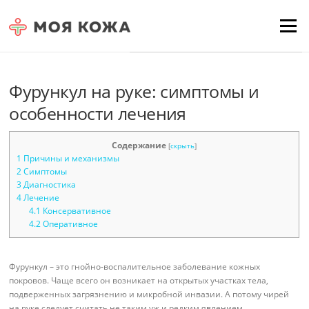
Skip to content
Для любых предложений по
Menu
сайту: moyakoja@cp9.ru
Фурункул на руке: симптомы и
особенности лечения
Содержание
[
скрыть
]
1
Причины и механизмы
2
Симптомы
3
Диагностика
4
Лечение
4.1
Консервативное
4.2
Оперативное
Фурункул – это гнойно-воспалительное заболевание кожных
покровов. Чаще всего он возникает на открытых участках тела,
подверженных загрязнению и микробной инвазии. А потому чирей
на руке следует считать не таким уж и редким явлением.