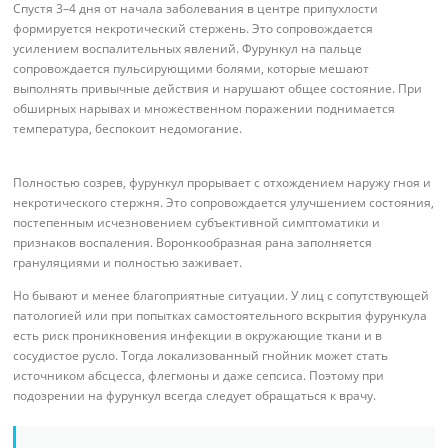
Спустя 3–4 дня от начала заболевания в центре припухлости
формируется некротический стержень. Это сопровождается
усилением воспалительных явлений. Фурункул на пальце
сопровождается пульсирующими болями, которые мешают
выполнять привычные действия и нарушают общее состояние. При
обширных нарывах и множественном поражении поднимается
температура, беспокоит недомогание.
Полностью созрев, фурункул прорывает с отхождением наружу гноя и
некротического стержня. Это сопровождается улучшением состояния,
постепенным исчезновением субъективной симптоматики и
признаков воспаления. Воронкообразная рана заполняется
грануляциями и полностью заживает.
Но бывают и менее благоприятные ситуации. У лиц с сопутствующей
патологией или при попытках самостоятельного вскрытия фурункула
есть риск проникновения инфекции в окружающие ткани и в
сосудистое русло. Тогда локализованный гнойник может стать
источником абсцесса, флегмоны и даже сепсиса. Поэтому при
подозрении на фурункул всегда следует обращаться к врачу.