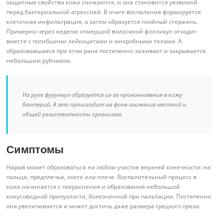
защитные свойства кожи снижаются, и она становится уязвимой
перед бактериальной агрессией. В очаге воспаления формируется
клеточная инфильтрация, а затем образуется гнойный стержень.
Примерно через неделю отмерший волосяной фолликул отходит
вместе с погибшими лейкоцитами и микробными телами. А
образовавшаяся при этом рана постепенно заживает и закрывается
небольшим рубчиком.
На руке фурункул образуется из-за проникновения в кожу
бактерий. А это происходит на фоне снижения местной и
общей резистентности организма.
Симптомы
Нарыв может образоваться на любом участке верхней конечности: на
пальце, предплечье, локте или плече. Воспалительный процесс в
коже начинается с покраснения и образования небольшой
конусовидной припухлости, болезненной при пальпации. Постепенно
она увеличивается и может достичь даже размера грецкого ореха.