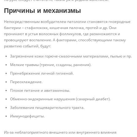
Причины и механизмы
Непосредственным возбудителем патологии становятся гноеродные
бактерии – стафилококк, кишечная палочка, протей и др. Они
проникают в устья волосяных фолликулов, где размножаются и
провоцируют воспаление. А факторами, способствующими такому
развитию событий, будут:
Загрязнение кожи горюче-смазочными материалами, пылью и пр.
Мелкие травмы (трение, ссадины, ранения).
Пренебрежение личной гигиеной.
Переохлаждение.
Плохое питание и авитаминозы.
Обменно-эндокринные нарушения (сахарный диабет).
Заболевания пищеварительного тракта.
Иммунодефициты.
Из-за неблагоприятного внешнего или внутреннего влияния