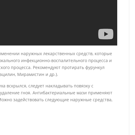
именении наружных лекарственных средств, которые
окального инфекционно-воспалительного процесса и
кого процесса. Рекомендуют протирать фурункул
ацилин, Мирамистин и др.).
ха вскрылся, следует накладывать повязку с
 удаление гноя. Антибактериальные мази применяют
 Можно задействовать следующие наружные средства,