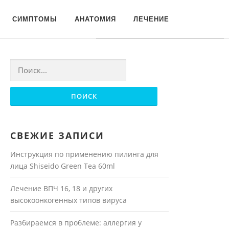
Для любых предложений по
СИМПТОМЫ
АНАТОМИЯ
ЛЕЧЕНИЕ
сайту: moyakoja@cp9.ru
Найти:
СВЕЖИЕ ЗАПИСИ
Инструкция по применению пилинга для
лица Shiseido Green Tea 60ml
Лечение ВПЧ 16, 18 и других
высокоонкогенных типов вируса
Разбираемся в проблеме: аллергия у