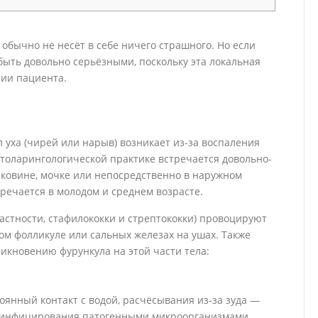
обычно не несёт в себе ничего страшного. Но если
быть довольно серьёзными, поскольку эта локальная
нии пациента.
 уха (чирей или нарыв) возникает из-за воспаления
отоларингологической практике встречается довольно-
аковине, мочке или непосредственно в наружном
тречается в молодом и среднем возрасте.
астности, стафилококки и стрептококки) провоцируют
ом фолликуле или сальных железах на ушах. Также
кновению фурункула на этой части тела:
оянный контакт с водой, расчёсывания из-за зуда —
ля инфицирования патогенными микроорганизмами.