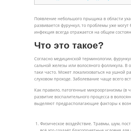
Появление небольшого прыщика в области уха 
развивается фурункул, то проблемы уже могут 
инфекция всегда отражается на общем состоя
Что это такое?
Согласно медицинской терминологии, фурункул
сальной железы или волосяного фолликула. В 
таки часто. Может локализоваться на ушной р
слуховом проходе. Заболевание чаще всего вс
Как правило, патогенные микроорганизмы (в ч
развитие воспалительного процесса в волосян
выделяют предрасполагающие факторы к возни
Физическое воздействие. Травмы, шум, пост
всё это создаёт благоприятные условия д