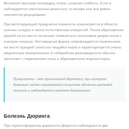
беспокоят высокая лихорадка, отеки, сильная слабость. Если и
наблюдаются спонтанные ремиссии, то вскоре они все равно
сменяются рецидивами.
При вегетирующей пузырчатке элементы локализуются в области
кожных складок и около естественных отверстий. После образования
эрозий на их месте начинают появляться сосочковые разрастания с
очагами некроза. Листовидная форма сопровождается появлением
на месте пузырей слоистых чешуйко-корок и характеризуется очень
медленным заживлением. А себорейная разновидность обычно
протекает с поражением лица и образованием жирных корок.
Пузырчатка – это хронический дерматоз, при котором
довольно часто поражаются слизистые оболочки ротовой
полости и наблюдается симптом Никольского.
Болезнь Дюринга
При герпетиформном дерматите Дюринга наблюдаются две