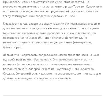
При аллергических дерматозах в схему лечения обязательно
включают медикаменты антигистаминного ряда (Тавегил, Супрастин)
и гормоны коры надпочечников (преднизолон). Тяжелые состояния
требуют инфузионной поддержки с детоксикацией.
Глюкокортикоиды входят и в схему терапии буллезных дерматозов, и
довольно часто используются в высоких дозировках. В таких случаях
гормональная терапия должна проводиться на фоне применения
препаратов калия и аскорбиновой кислоты. Дополнительно
назначаются цитостатики и иммунодепрессанты (метотрексат,
циклоспорин).
Дерматиты и дерматозы, сопровождающиеся образованием на коже
пузырей, называются буллезными. Они возникают при участии
внешних факторов и внутренних патологических механизмов
воспалительного, аллергического или аутоиммунного характера.
Среди заболеваний есть и достаточно серьезные состояния, которые
должны вовремя диагностироваться и лечиться.