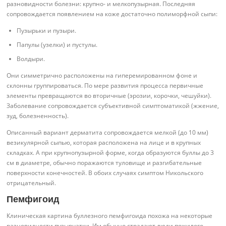
разновидности болезни: крупно- и мелкопузырная. Последняя
сопровождается появлением на коже достаточно полиморфной сыпи:
Пузырьки и пузыри.
Папулы (узелки) и пустулы.
Волдыри.
Они симметрично расположены на гиперемированном фоне и
склонны группироваться. По мере развития процесса первичные
элементы превращаются во вторичные (эрозии, корочки, чешуйки).
Заболевание сопровождается субъективной симптоматикой (жжение,
зуд, болезненность).
Описанный вариант дерматита сопровождается мелкой (до 10 мм)
везикулярной сыпью, которая расположена на лице и в крупных
складках. А при крупнопузырной форме, когда образуются буллы до 3
см в диаметре, обычно поражаются туловище и разгибательные
поверхности конечностей. В обоих случаях симптом Никольского
отрицательный.
Пемфигоид
Клиническая картина буллезного пемфигоида похожа на некоторые
разновидности пузырчатки. Им обычно страдают люди пожилого