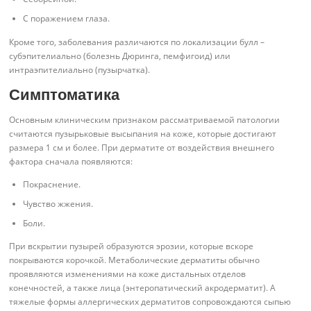
С поражением глаза.
Кроме того, заболевания различаются по локализации булл –
субэпителиально (болезнь Дюринга, пемфигоид) или
интраэпителиально (пузырчатка).
Симптоматика
Основным клиническим признаком рассматриваемой патологии
считаются пузырьковые высыпания на коже, которые достигают
размера 1 см и более. При дерматите от воздействия внешнего
фактора сначала появляются:
Покраснение.
Чувство жжения.
Боли.
При вскрытии пузырей образуются эрозии, которые вскоре
покрываются корочкой. Метаболические дерматиты обычно
проявляются изменениями на коже дистальных отделов
конечностей, а также лица (энтеропатический акродерматит). А
тяжелые формы аллергических дерматитов сопровождаются сыпью