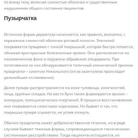
по всему телу, включая слизистые оболочки и существенным
нарушением общего состояния пациентов.
Пузырчатка
Истинная форма дерматоза начинается, как правило, внезапно, с
поражения слизистой оболочки ротовой полости. Эпителий
покрывается пузырями с тонкой покрышкой, которая быстро лопается,
обнажая ярко-красные болезненные эрозии. Они располагаются на
неизмененном фоне и окружены обрывками эпидермиса. При
потягивании за них обнаруживается типичный клинический признак
пузырчатки – симптом Никольского (из-за акантолиза происходит
дальнейшее отслаивание).
Далее пузыри распространяются на коже туловища, конечностей,
лица, крупных складок. На месте булл также формируются эрозии –
мокнущие, полициклических очертаний. В процессе восстановления
они покрываются слоистыми корочками. Но бывает и так, что
покрышка пузыря ссыхается, не успев лопнуть.
Обычно пузырчатка имеет доброкачественное течение, но в ряде
случаев бывают тяжелые формы, сопровождающиеся токсическими
системными расстройствами. Тогда пациенты истощаются, их