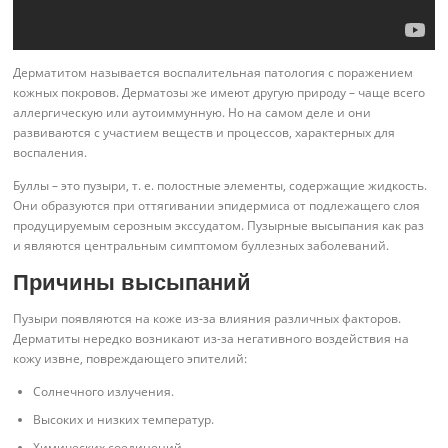
Дерматитом называется воспалительная патология с поражением
кожных покровов. Дерматозы же имеют другую природу – чаще всего
аллергическую или аутоиммунную. Но на самом деле и они
развиваются с участием веществ и процессов, характерных для
воспаления.
Буллы – это пузыри, т. е. полостные элементы, содержащие жидкость.
Они образуются при оттягивании эпидермиса от подлежащего слоя
продуцируемым серозным экссудатом. Пузырные высыпания как раз
и являются центральным симптомом буллезных заболеваний.
Причины высыпаний
Пузыри появляются на коже из-за влияния различных факторов.
Дерматиты нередко возникают из-за негативного воздействия на
кожу извне, повреждающего эпителий:
Солнечного излучения.
Высоких и низких температур.
Химических соединений.