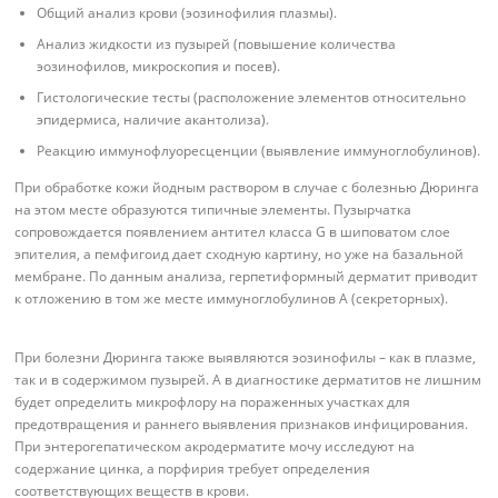
Общий анализ крови (эозинофилия плазмы).
Анализ жидкости из пузырей (повышение количества
эозинофилов, микроскопия и посев).
Гистологические тесты (расположение элементов относительно
эпидермиса, наличие акантолиза).
Реакцию иммунофлуоресценции (выявление иммуноглобулинов).
При обработке кожи йодным раствором в случае с болезнью Дюринга
на этом месте образуются типичные элементы. Пузырчатка
сопровождается появлением антител класса G в шиповатом слое
эпителия, а пемфигоид дает сходную картину, но уже на базальной
мембране. По данным анализа, герпетиформный дерматит приводит
к отложению в том же месте иммуноглобулинов A (секреторных).
При болезни Дюринга также выявляются эозинофилы – как в плазме,
так и в содержимом пузырей. А в диагностике дерматитов не лишним
будет определить микрофлору на пораженных участках для
предотвращения и раннего выявления признаков инфицирования.
При энтерогепатическом акродерматите мочу исследуют на
содержание цинка, а порфирия требует определения
соответствующих веществ в крови.