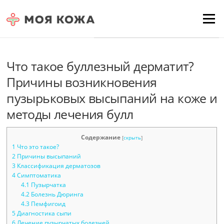
Skip to content
Для любых предложений по
Menu
сайту: moyakoja@cp9.ru
Что такое буллезный дерматит?
Причины возникновения
пузырьковых высыпаний на коже и
методы лечения булл
Содержание
[
скрыть
]
1
Что это такое?
2
Причины высыпаний
3
Классификация дерматозов
4
Симптоматика
4.1
Пузырчатка
4.2
Болезнь Дюринга
4.3
Пемфигоид
5
Диагностика сыпи
6
Лечение пузырчатых болезней