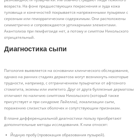
возраста. На фоне предшествующих покраснения и зуда кожа
туловища и конечностей покрывается напряженными пузырями с
серозным или геморрагическим содержимым. Они расположены
симметрично и сопровождаются уртикарными элементами.
Акантолиза при пемфигоиде нет, а потому и симптом Никольского
отрицательный.
Диагностика сыпи
Патология выявляется на основании клинического обследования,
однако на ранних стадиях дерматоза могут возникнуть некоторые
трудности, например, с отграничением пузырчатки от афтозного
стоматита, экземы или импетиго. Друг от друга буллезные дерматозы
отличают по наличию симптома Никольского (который также
присутствует и при синдроме Лайелла), локализации сыпи,
поражению слизистых оболочек и сопутствующим признакам.
В плане дифференциальной диагностики пользу приобретают
дополнительные методы исследования. К ним относят:
Йодную пробу (провокация образования пузырей).