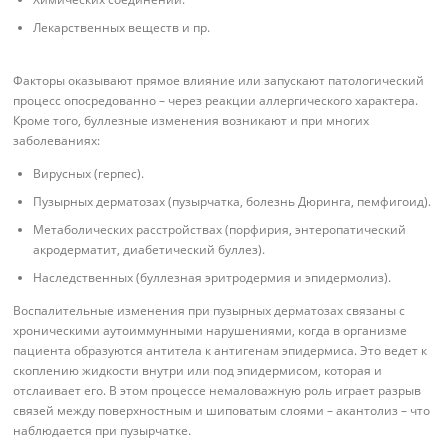
Лекарственных веществ и пр.
Факторы оказывают прямое влияние или запускают патологический
процесс опосредованно – через реакции аллергического характера.
Кроме того, буллезные изменения возникают и при многих
заболеваниях:
Вирусных (герпес).
Пузырных дерматозах (пузырчатка, болезнь Дюринга, пемфигоид).
Метаболических расстройствах (порфирия, энтеропатический
акродерматит, диабетический буллез).
Наследственных (буллезная эритродермия и эпидермолиз).
Воспалительные изменения при пузырных дерматозах связаны с
хроническими аутоиммунными нарушениями, когда в организме
пациента образуются антитела к антигенам эпидермиса. Это ведет к
скоплению жидкости внутри или под эпидермисом, которая и
отслаивает его. В этом процессе немаловажную роль играет разрыв
связей между поверхностным и шиповатым слоями – акантолиз – что
наблюдается при пузырчатке.